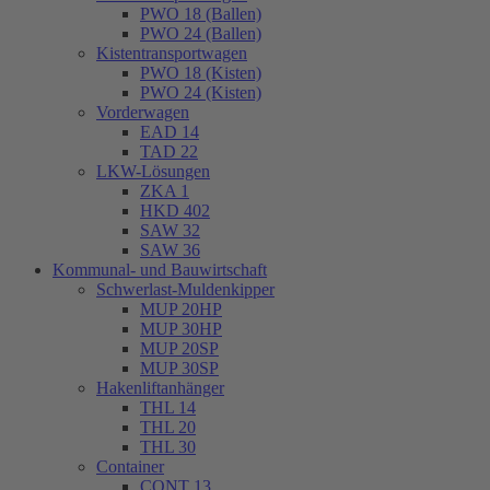
PWO 18 (Ballen)
PWO 24 (Ballen)
Kistentransportwagen
PWO 18 (Kisten)
PWO 24 (Kisten)
Vorderwagen
EAD 14
TAD 22
LKW-Lösungen
ZKA 1
HKD 402
SAW 32
SAW 36
Kommunal- und Bauwirtschaft
Schwerlast-Muldenkipper
MUP 20HP
MUP 30HP
MUP 20SP
MUP 30SP
Hakenliftanhänger
THL 14
THL 20
THL 30
Container
CONT 13