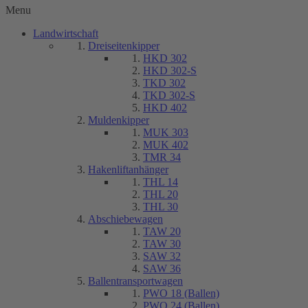
Menu
Landwirtschaft
Dreiseitenkipper
HKD 302
HKD 302-S
TKD 302
TKD 302-S
HKD 402
Muldenkipper
MUK 303
MUK 402
TMR 34
Hakenliftanhänger
THL 14
THL 20
THL 30
Abschiebewagen
TAW 20
TAW 30
SAW 32
SAW 36
Ballentransportwagen
PWO 18 (Ballen)
PWO 24 (Ballen)