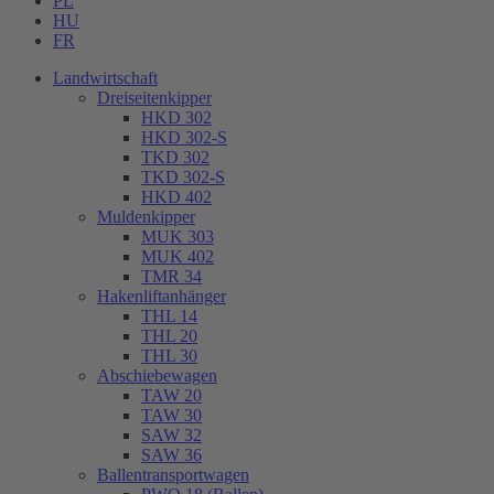
PL
HU
FR
Landwirtschaft
Dreiseitenkipper
HKD 302
HKD 302-S
TKD 302
TKD 302-S
HKD 402
Muldenkipper
MUK 303
MUK 402
TMR 34
Hakenliftanhänger
THL 14
THL 20
THL 30
Abschiebewagen
TAW 20
TAW 30
SAW 32
SAW 36
Ballentransportwagen