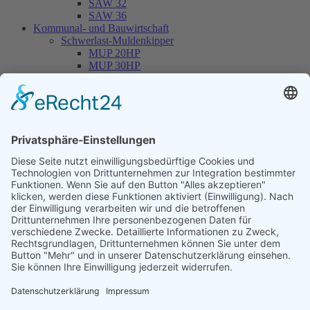
SAW 32
SAW 36
Kommunal- und Bauwirtschaft
Schwerlast-Muldenkipper
MUP 20HP
MUP 30HP
MUP 20SP
MUP 30SP
Hakenliftanhänger
THL 14
THL 20
THL 30
Container
CONT 13
Maschinenplatz
Vermietung
Service / Werkstatt
Unternehmen
Online-Shop
Händlerlogin
Aktuell
Road-Show
Veranstaltungen
Über uns
Ansprechpartner