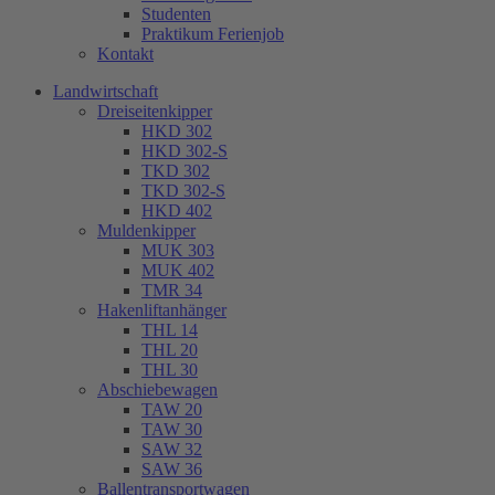
Studenten
Praktikum Ferienjob
Kontakt
Landwirtschaft
Dreiseitenkipper
HKD 302
HKD 302-S
TKD 302
TKD 302-S
HKD 402
Muldenkipper
MUK 303
MUK 402
TMR 34
Hakenliftanhänger
THL 14
THL 20
THL 30
Abschiebewagen
TAW 20
TAW 30
SAW 32
SAW 36
Ballentransportwagen