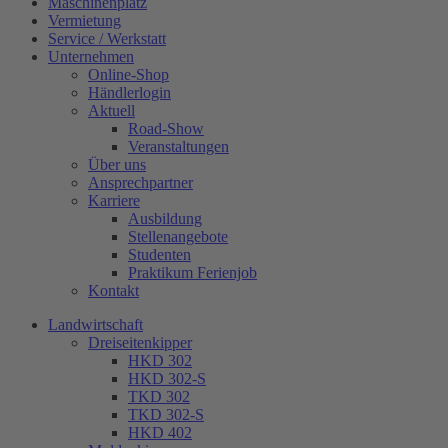
Maschinenplatz
Vermietung
Service / Werkstatt
Unternehmen
Online-Shop
Händlerlogin
Aktuell
Road-Show
Veranstaltungen
Über uns
Ansprechpartner
Karriere
Ausbildung
Stellenangebote
Studenten
Praktikum Ferienjob
Kontakt
Landwirtschaft
Dreiseitenkipper
HKD 302
HKD 302-S
TKD 302
TKD 302-S
HKD 402