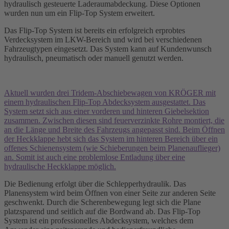
hydraulisch gesteuerte Laderaumabdeckung. Diese Optionen
wurden nun um ein Flip-Top System erweitert.
Das Flip-Top System ist bereits ein erfolgreich erprobtes
Verdecksystem im LKW-Bereich und wird bei verschiedenen
Fahrzeugtypen eingesetzt. Das System kann auf Kundenwunsch
hydraulisch, pneumatisch oder manuell genutzt werden.
Aktuell wurden drei Tridem-Abschiebewagen von KRÖGER mit
einem hydraulischen Flip-Top Abdecksystem ausgestattet. Das
System setzt sich aus einer vorderen und hinteren Giebelsektion
zusammen. Zwischen diesen sind feuerverzinkte Rohre montiert, die
an die Länge und Breite des Fahrzeugs angepasst sind. Beim Öffnen
der Heckklappe hebt sich das System im hinteren Bereich über ein
offenes Schienensystem (wie Schieberungen beim Planenauflieger)
an. Somit ist auch eine problemlose Entladung über eine
hydraulische Heckklappe möglich.
Die Bedienung erfolgt über die Schlepperhydraulik. Das
Planensystem wird beim Öffnen von einer Seite zur anderen Seite
geschwenkt. Durch die Scherenbewegung legt sich die Plane
platzsparend und seitlich auf die Bordwand ab. Das Flip-Top
System ist ein professionelles Abdecksystem, welches dem