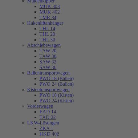
Muldenkipper
MUK 303
MUK 402
TMR 34
Hakenliftanhänger
THL 14
THL 20
THL 30
Abschiebewagen
TAW 20
TAW 30
SAW 32
SAW 36
Ballentransportwagen
PWO 18 (Ballen)
PWO 24 (Ballen)
Kistentransportwagen
PWO 18 (Kisten)
PWO 24 (Kisten)
Vorderwagen
EAD 14
TAD 22
LKW-Lösungen
ZKA 1
HKD 402