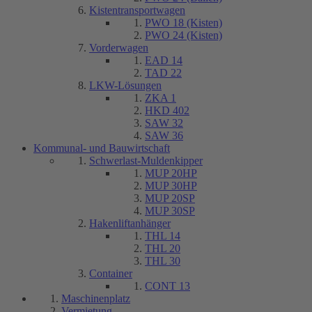
Kistentransportwagen
PWO 18 (Kisten)
PWO 24 (Kisten)
Vorderwagen
EAD 14
TAD 22
LKW-Lösungen
ZKA 1
HKD 402
SAW 32
SAW 36
Kommunal- und Bauwirtschaft
Schwerlast-Muldenkipper
MUP 20HP
MUP 30HP
MUP 20SP
MUP 30SP
Hakenliftanhänger
THL 14
THL 20
THL 30
Container
CONT 13
Maschinenplatz
Vermietung