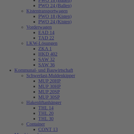
PWO 18 (Ballen)
PWO 24 (Ballen)
Kistentransportwagen
PWO 18 (Kisten)
PWO 24 (Kisten)
Vorderwagen
EAD 14
TAD 22
LKW-Lösungen
ZKA 1
HKD 402
SAW 32
SAW 36
Kommunal- und Bauwirtschaft
Schwerlast-Muldenkipper
MUP 20HP
MUP 30HP
MUP 20SP
MUP 30SP
Hakenliftanhänger
THL 14
THL 20
THL 30
Container
CONT 13