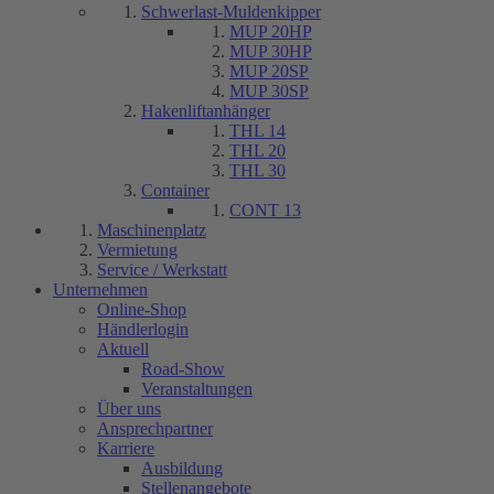
Schwerlast-Muldenkipper
MUP 20HP
MUP 30HP
MUP 20SP
MUP 30SP
Hakenliftanhänger
THL 14
THL 20
THL 30
Container
CONT 13
Maschinenplatz
Vermietung
Service / Werkstatt
Unternehmen
Online-Shop
Händlerlogin
Aktuell
Road-Show
Veranstaltungen
Über uns
Ansprechpartner
Karriere
Ausbildung
Stellenangebote