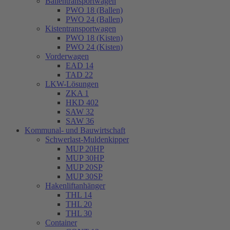
Ballentransportwagen
PWO 18 (Ballen)
PWO 24 (Ballen)
Kistentransportwagen
PWO 18 (Kisten)
PWO 24 (Kisten)
Vorderwagen
EAD 14
TAD 22
LKW-Lösungen
ZKA 1
HKD 402
SAW 32
SAW 36
Kommunal- und Bauwirtschaft
Schwerlast-Muldenkipper
MUP 20HP
MUP 30HP
MUP 20SP
MUP 30SP
Hakenliftanhänger
THL 14
THL 20
THL 30
Container