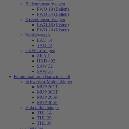
Ballentransportwagen
PWO 18 (Ballen)
PWO 24 (Ballen)
Kistentransportwagen
PWO 18 (Kisten)
PWO 24 (Kisten)
Vorderwagen
EAD 14
TAD 22
LKW-Lösungen
ZKA 1
HKD 402
SAW 32
SAW 36
Kommunal- und Bauwirtschaft
Schwerlast-Muldenkipper
MUP 20HP
MUP 30HP
MUP 20SP
MUP 30SP
Hakenliftanhänger
THL 14
THL 20
THL 30
Container