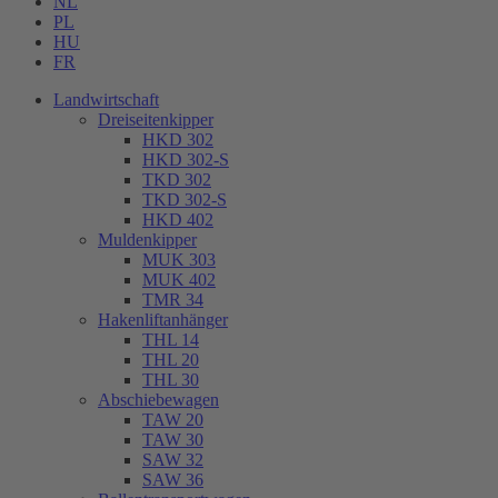
NL
PL
HU
FR
Landwirtschaft
Dreiseitenkipper
HKD 302
HKD 302-S
TKD 302
TKD 302-S
HKD 402
Muldenkipper
MUK 303
MUK 402
TMR 34
Hakenliftanhänger
THL 14
THL 20
THL 30
Abschiebewagen
TAW 20
TAW 30
SAW 32
SAW 36