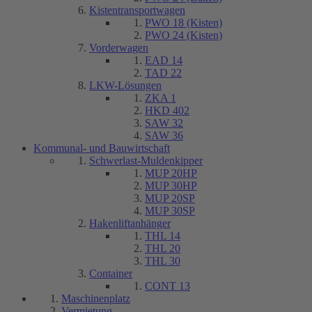
Kistentransportwagen
PWO 18 (Kisten)
PWO 24 (Kisten)
Vorderwagen
EAD 14
TAD 22
LKW-Lösungen
ZKA 1
HKD 402
SAW 32
SAW 36
Kommunal- und Bauwirtschaft
Schwerlast-Muldenkipper
MUP 20HP
MUP 30HP
MUP 20SP
MUP 30SP
Hakenliftanhänger
THL 14
THL 20
THL 30
Container
CONT 13
Maschinenplatz
Vermietung