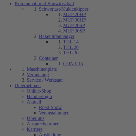
Kommunal- und Bauwirtschaft
Schwerlast-Muldenkipper
MUP 20HP
MUP 30HP
MUP 20SP
MUP 30SP
Hakenliftanhänger
THL 14
THL 20
THL 30
Container
CONT 13
Maschinenplatz
Vermietung
Service / Werkstatt
Unternehmen
Online-Shop
Händlerlogin
Aktuell
Road-Show
Veranstaltungen
Über uns
Ansprechpartner
Karriere
Ausbildung