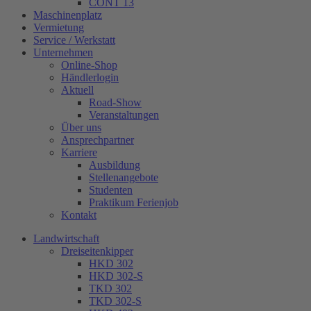
CONT 13
Maschinenplatz
Vermietung
Service / Werkstatt
Unternehmen
Online-Shop
Händlerlogin
Aktuell
Road-Show
Veranstaltungen
Über uns
Ansprechpartner
Karriere
Ausbildung
Stellenangebote
Studenten
Praktikum Ferienjob
Kontakt
Landwirtschaft
Dreiseitenkipper
HKD 302
HKD 302-S
TKD 302
TKD 302-S