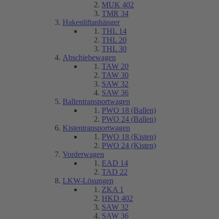
MUK 402
TMR 34
Hakenliftanhänger
THL 14
THL 20
THL 30
Abschiebewagen
TAW 20
TAW 30
SAW 32
SAW 36
Ballentransportwagen
PWO 18 (Ballen)
PWO 24 (Ballen)
Kistentransportwagen
PWO 18 (Kisten)
PWO 24 (Kisten)
Vorderwagen
EAD 14
TAD 22
LKW-Lösungen
ZKA 1
HKD 402
SAW 32
SAW 36