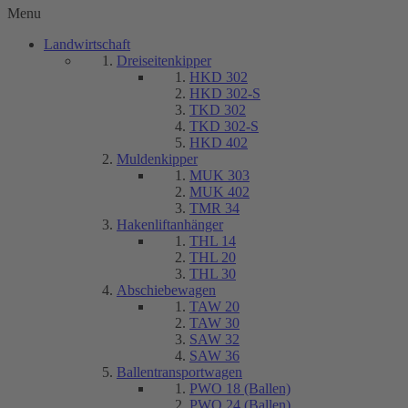
Menu
Landwirtschaft
Dreiseitenkipper
HKD 302
HKD 302-S
TKD 302
TKD 302-S
HKD 402
Muldenkipper
MUK 303
MUK 402
TMR 34
Hakenliftanhänger
THL 14
THL 20
THL 30
Abschiebewagen
TAW 20
TAW 30
SAW 32
SAW 36
Ballentransportwagen
PWO 18 (Ballen)
PWO 24 (Ballen)