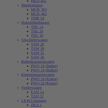
HKD 402
Muldenkipper
MUK 303
MUK 402
TMR 34
Hakenliftanhänger
THL 14
THL 20
THL 30
Abschiebewagen
TAW 20
TAW 30
SAW 32
SAW 36
Ballentransportwagen
PWO 18 (Ballen)
PWO 24 (Ballen)
Kistentransportwagen
PWO 18 (Kisten)
PWO 24 (Kisten)
Vorderwagen
EAD 14
TAD 22
LKW-Lösungen
ZKA 1