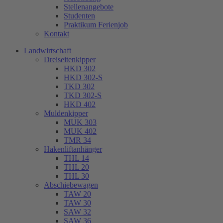
Stellenangebote
Studenten
Praktikum Ferienjob
Kontakt
Landwirtschaft
Dreiseitenkipper
HKD 302
HKD 302-S
TKD 302
TKD 302-S
HKD 402
Muldenkipper
MUK 303
MUK 402
TMR 34
Hakenliftanhänger
THL 14
THL 20
THL 30
Abschiebewagen
TAW 20
TAW 30
SAW 32
SAW 36