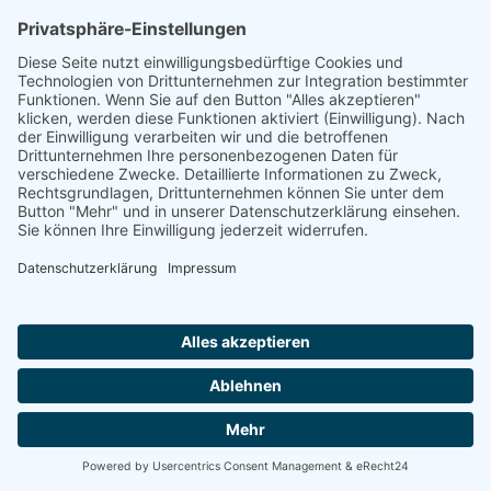
THL 30
Container
CONT 13
Maschinenplatz
Vermietung
Service / Werkstatt
Unternehmen
Online-Shop
Händlerlogin
Aktuell
Road-Show
Veranstaltungen
Über uns
Ansprechpartner
Karriere
Ausbildung
Stellenangebote
Studenten
Praktikum Ferienjob
Kontakt
Landwirtschaft
Dreiseitenkipper
HKD 302
HKD 302-S