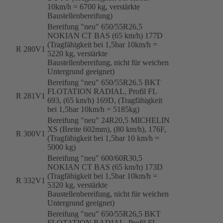
10km/h = 6700 kg, verstärkte
Baustellenbereifung)
Bereifung "neu" 650/55R26,5
NOKIAN CT BAS (65 km/h) 177D
(Tragfähigkeit bei 1,5bar 10km/h =
R 280V1
5220 kg, verstärkte
Baustellenbereifung, nicht für weichen
Untergrund geeignet)
Bereifung "neu" 650/55R26.5 BKT
FLOTATION RADIAL, Profil FL
R 281V1
693, (65 km/h) 169D, (Tragfähigkeit
bei 1,5bar 10km/h = 5185kg)
Bereifung "neu" 24R20,5 MICHELIN
XS (Breite 602mm), (80 km/h), 176F,
R 300V1
(Tragfähigkeit bei 1,5bar 10 km/h =
5000 kg)
Bereifung "neu" 600/60R30,5
NOKIAN CT BAS (65 km/h) 173D
(Tragfähigkeit bei 1,5bar 10km/h =
R 332V1
5320 kg, verstärkte
Baustellenbereifung, nicht für weichen
Untergrund geeignet)
Bereifung "neu" 650/55R26,5 BKT
FLOTATION RADIAL, Profil FL