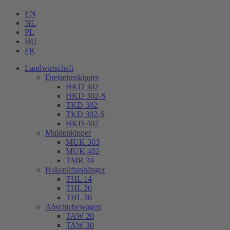
EN
NL
PL
HU
FR
Landwirtschaft
Dreiseitenkipper
HKD 302
HKD 302-S
TKD 302
TKD 302-S
HKD 402
Muldenkipper
MUK 303
MUK 402
TMR 34
Hakenliftanhänger
THL 14
THL 20
THL 30
Abschiebewagen
TAW 20
TAW 30