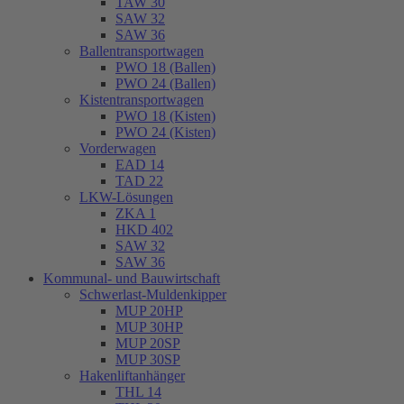
TAW 30
SAW 32
SAW 36
Ballentransportwagen
PWO 18 (Ballen)
PWO 24 (Ballen)
Kistentransportwagen
PWO 18 (Kisten)
PWO 24 (Kisten)
Vorderwagen
EAD 14
TAD 22
LKW-Lösungen
ZKA 1
HKD 402
SAW 32
SAW 36
Kommunal- und Bauwirtschaft
Schwerlast-Muldenkipper
MUP 20HP
MUP 30HP
MUP 20SP
MUP 30SP
Hakenliftanhänger
THL 14