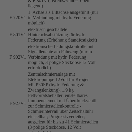
& F 801V1, Bremszylinder oben
liegend)
1. Achse als Liftachse ausgeführt (nur
F 720V1
in Verbindung mit hydr. Federung
möglich)
elektrisch geschaltete
F 801V1
Hinterachsabstützung für hydr.
Federung (Erhöhung Standfestigkeit)
elektronische Ladungskontrolle mit
Signalleuchte am Fahrzeug (nur in
F 902V1
Verbindung mit hydr. Federung
möglich, 3-polige Steckdose 12 Volt
erforderlich)
Zentralschmieranlage mit
Elektropumpe 12Volt für Kröger
MUP30SP (hydr. Federung &
Zwangslenkung), 1,9 kg
Fettvorratsbehälter; einstellbares
Pumpenelement mit Überdruckventil
F 927V1
zur Schmierstellenkontrolle -
Schmierintervall über Zeitschaltuhr
einstellbar; Progressivverteiler;
ausgelegt für bis zu 41 Schmierstellen
(3-polige Steckdose, 12 Volt