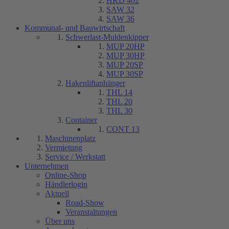
HKD 402
SAW 32
SAW 36
Kommunal- und Bauwirtschaft
Schwerlast-Muldenkipper
MUP 20HP
MUP 30HP
MUP 20SP
MUP 30SP
Hakenliftanhänger
THL 14
THL 20
THL 30
Container
CONT 13
Maschinenplatz
Vermietung
Service / Werkstatt
Unternehmen
Online-Shop
Händlerlogin
Aktuell
Road-Show
Veranstaltungen
Über uns