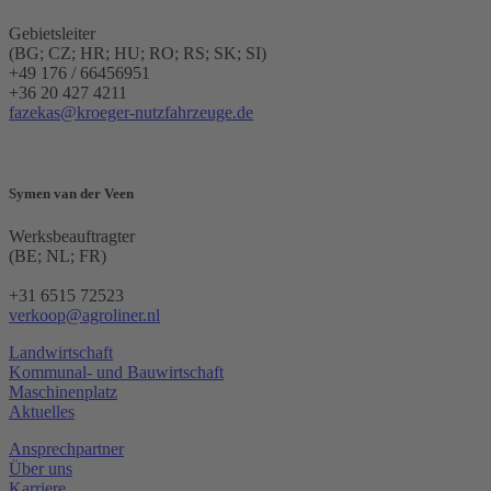
Gebietsleiter
(BG; CZ; HR; HU; RO; RS; SK; SI)
+49 176 / 66456951
+36 20 427 4211
fazekas@kroeger-nutzfahrzeuge.de
Symen van der Veen
Werksbeauftragter
(BE; NL; FR)
+31 6515 72523
verkoop@agroliner.nl
Landwirtschaft
Kommunal- und Bauwirtschaft
Maschinenplatz
Aktuelles
Ansprechpartner
Über uns
Karriere