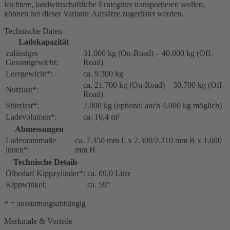
leichtere, landwirtschaftliche Erntegüter transportieren wollen,
können bei dieser Variante Aufsätze zugerüstet werden.
Technische Daten
Ladekapazität
zulässiges
31.000 kg (On-Road) – 40.000 kg (Off-
Gesamtgewicht:
Road)
Leergewicht*:
ca. 9.300 kg
ca. 21.700 kg (On-Road) – 30.700 kg (Off-
Nutzlast*:
Road)
Stützlast*:
2.000 kg (optional auch 4.000 kg möglich)
Ladevolumen*:
ca. 16,4 m³
Abmessungen
Laderaummaße
ca. 7.350 mm L x 2.300/2.210 mm B x 1.000
innen*:
mm H
Technische Details
Ölbedarf Kippzylinder*:
ca. 69,0 Liter
Kippwinkel:
ca. 59°
* = ausstattungsabhängig
Merkmale & Vorteile