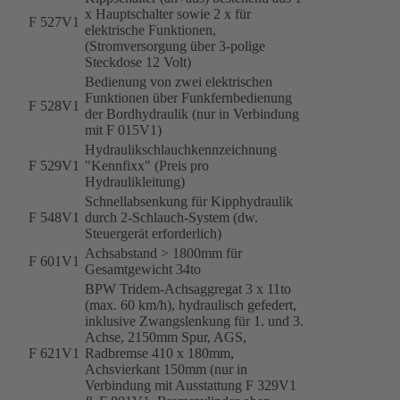
x Hauptschalter sowie 2 x für
F 527V1
elektrische Funktionen,
(Stromversorgung über 3-polige
Steckdose 12 Volt)
Bedienung von zwei elektrischen
Funktionen über Funkfernbedienung
F 528V1
der Bordhydraulik (nur in Verbindung
mit F 015V1)
Hydraulikschlauchkennzeichnung
F 529V1
"Kennfixx" (Preis pro
Hydraulikleitung)
Schnellabsenkung für Kipphydraulik
F 548V1
durch 2-Schlauch-System (dw.
Steuergerät erforderlich)
Achsabstand > 1800mm für
F 601V1
Gesamtgewicht 34to
BPW Tridem-Achsaggregat 3 x 11to
(max. 60 km/h), hydraulisch gefedert,
inklusive Zwangslenkung für 1. und 3.
Achse, 2150mm Spur, AGS,
F 621V1
Radbremse 410 x 180mm,
Achsvierkant 150mm (nur in
Verbindung mit Ausstattung F 329V1