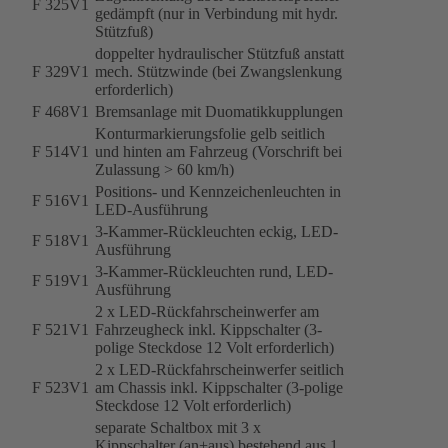
F 325V1
gedämpft (nur in Verbindung mit hydr.
Stützfuß)
doppelter hydraulischer Stützfuß anstatt
F 329V1
mech. Stützwinde (bei Zwangslenkung
erforderlich)
F 468V1
Bremsanlage mit Duomatikkupplungen
Konturmarkierungsfolie gelb seitlich
F 514V1
und hinten am Fahrzeug (Vorschrift bei
Zulassung > 60 km/h)
Positions- und Kennzeichenleuchten in
F 516V1
LED-Ausführung
3-Kammer-Rückleuchten eckig, LED-
F 518V1
Ausführung
3-Kammer-Rückleuchten rund, LED-
F 519V1
Ausführung
2 x LED-Rückfahrscheinwerfer am
F 521V1
Fahrzeugheck inkl. Kippschalter (3-
polige Steckdose 12 Volt erforderlich)
2 x LED-Rückfahrscheinwerfer seitlich
F 523V1
am Chassis inkl. Kippschalter (3-polige
Steckdose 12 Volt erforderlich)
separate Schaltbox mit 3 x
Kippschalter (an+aus) bestehend aus 1