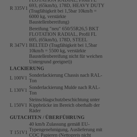
693, (65km/h), 178D, HEAVY DUTY
R 335V1
(Tragfähigkeit bei 1,5bar 10km/h =
6000 kg, verstärkte
Baustellenbereifung)
Bereifung "neu" 650/55R26,5 BKT
FLOTATION RADIAL, Profil FL
695, (65km/h), 178D, STEEL
R 347V1
BELTED (Tragfähigkeit bei 1,5bar
10km/h = 5500 kg, verstärkte
Baustellenbereifung nicht für weichen
Untergrund geeignet))
LACKIERUNG
Sonderlackierung Chassis nach RAL-
L 100V1
Ton
Sonderlackierung Mulde nach RAL-
L 130V1
Ton
Steinschlagschutzbeschichtung unter
L 150V1
Kippbrücke im Bereich oberhalb der
Räder
GUTACHTEN / ÜBERFÜHRUNG
40 km/h Zulassung gemäß EU-
Typengenehmigung, Auslieferung mit
T 151V1
COC Papieren (Nettopreis nicht