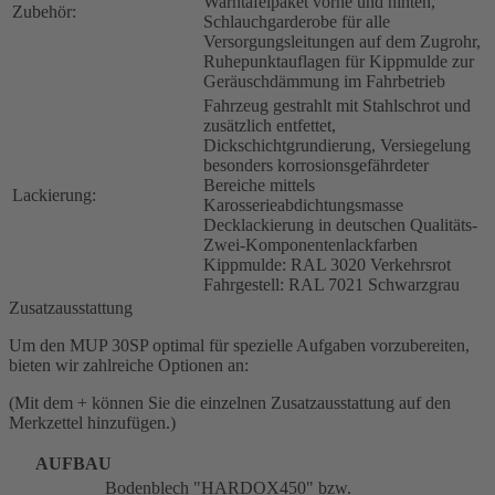
Warntafelpaket vorne und hinten,
Zubehör:
Schlauchgarderobe für alle
Versorgungsleitungen auf dem Zugrohr,
Ruhepunktauflagen für Kippmulde zur
Geräuschdämmung im Fahrbetrieb
Fahrzeug gestrahlt mit Stahlschrot und
zusätzlich entfettet,
Dickschichtgrundierung, Versiegelung
besonders korrosionsgefährdeter
Bereiche mittels
Lackierung:
Karosserieabdichtungsmasse
Decklackierung in deutschen Qualitäts-
Zwei-Komponentenlackfarben
Kippmulde: RAL 3020 Verkehrsrot
Fahrgestell: RAL 7021 Schwarzgrau
Zusatzausstattung
Um den MUP 30SP optimal für spezielle Aufgaben vorzubereiten,
bieten wir zahlreiche Optionen an:
(Mit dem + können Sie die einzelnen Zusatzausstattung auf den
Merkzettel hinzufügen.)
AUFBAU
Bodenblech "HARDOX450" bzw.