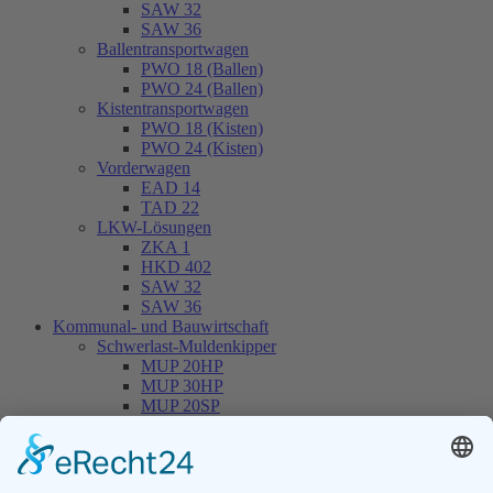
SAW 32
SAW 36
Ballentransportwagen
PWO 18 (Ballen)
PWO 24 (Ballen)
Kistentransportwagen
PWO 18 (Kisten)
PWO 24 (Kisten)
Vorderwagen
EAD 14
TAD 22
LKW-Lösungen
ZKA 1
HKD 402
SAW 32
SAW 36
Kommunal- und Bauwirtschaft
Schwerlast-Muldenkipper
MUP 20HP
MUP 30HP
MUP 20SP
MUP 30SP
Hakenliftanhänger
THL 14
THL 20