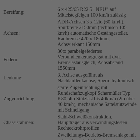
6 x 425/65 R22.5 "NEU" auf
Bereifung:
Mittelstegfelgen 100 km/h zulässig
ADR-Achsen 3 x 12to (60 km/h),
Spurbreite 2150mm (technisch 105
Achsen:
km/h) automatische Gestängesteller,
Radbremse 420 x 180mm,
Achsvierkant 150mm
36to parabelgefedertes
Verbundlenkeraggregat mit dyn.
Federn:
Bremslastausgleich, Achsabstand
1550mm
3. Achse ausgeführt als
Lenkung:
Nachlauflenkachse, Sperre hydraulisch
starre Zugeinrichtung mit
Rundschaftzugkopf Scharmüller Typ
Zugvorrichtung:
K80, 4to Stützlast bis 40km/h (2to über
40 km/h), mechanische Sattelstützwinde
mit Schnellgang
Stahl-Schweißkonstruktion,
Chassisrahmen:
Hauptträger aus verwindungsfesten
Rechteckrohrprofilen
Zweileitungs-Betriebs-Bremsanlage mit