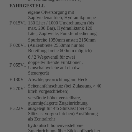
FAHRGESTELL
eigene Ölversorgung mit
Zapfwellenantrieb, Hydraulikpumpe
F 015V1
130 Liter / 1000 Umdrehungen (bis
max. 200 Bar), Hydrauliktank 120
Liter, Zapfwelle, Funkfernbedienung
Spurbreite 1950mm anstatt 2150mm
F 020V1
(Außenbreite 2550mm nur bis
Bereifungsbreite 600mm möglich)
6 / 2 Wegeventil für zwei
doppeltwirkende Funktionen,
F 055V1
Umschaltweiche auf ein dw.
Steuergerät
F 130V1
Abschleppvorrichtung am Heck
Seitenanfahrschutz (bei Zulassung > 40
F 270V1
km/h vorgeschrieben)
verstärkte höhenverstellbare,
gummigelagerte Zugeinrichtung
F 322V1
ausgelegt für 4to Stützlast (bei 4to
Stützlast vorgeschrieben) Ausführung
als Zentralrohr
hydraulisch höhenverstellbare
Zugeinrichtung über Stickstoffspeicher