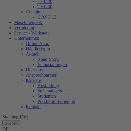
THL 20
THL 30
Container
CONT 13
Maschinenplatz
Vermietung
Service / Werkstatt
Unternehmen
Online-Shop
Händlerlogin
Aktuell
Road-Show
Veranstaltungen
Über uns
Ansprechpartner
Karriere
Ausbildung
Stellenangebote
Studenten
Praktikum Ferienjob
Kontakt
Suchbegriffe
Suchen
DE