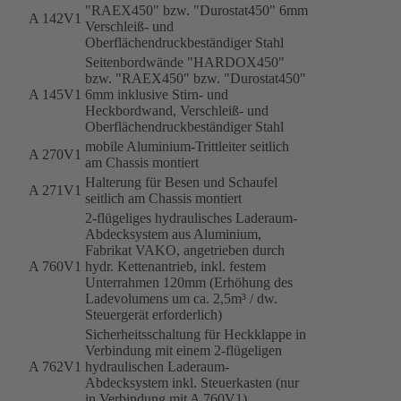
"RAEX450" bzw. "Durostat450" 6mm
A 142V1
Verschleiß- und
Oberflächendruckbeständiger Stahl
Seitenbordwände "HARDOX450"
bzw. "RAEX450" bzw. "Durostat450"
A 145V1
6mm inklusive Stirn- und
Heckbordwand, Verschleiß- und
Oberflächendruckbeständiger Stahl
mobile Aluminium-Trittleiter seitlich
A 270V1
am Chassis montiert
Halterung für Besen und Schaufel
A 271V1
seitlich am Chassis montiert
2-flügeliges hydraulisches Laderaum-
Abdecksystem aus Aluminium,
Fabrikat VAKO, angetrieben durch
A 760V1
hydr. Kettenantrieb, inkl. festem
Unterrahmen 120mm (Erhöhung des
Ladevolumens um ca. 2,5m³ / dw.
Steuergerät erforderlich)
Sicherheitsschaltung für Heckklappe in
Verbindung mit einem 2-flügeligen
A 762V1
hydraulischen Laderaum-
Abdecksystem inkl. Steuerkasten (nur
in Verbindung mit A 760V1)