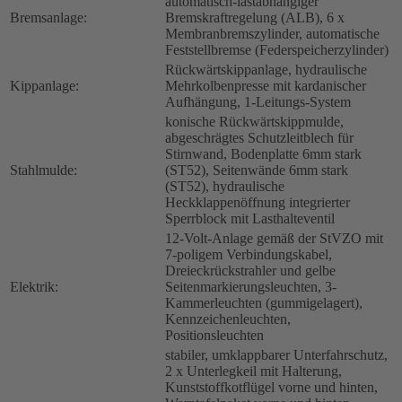
automatisch-lastabhängiger
Bremsanlage:
Bremskraftregelung (ALB), 6 x
Membranbremszylinder, automatische
Feststellbremse (Federspeicherzylinder)
Rückwärtskippanlage, hydraulische
Kippanlage:
Mehrkolbenpresse mit kardanischer
Aufhängung, 1-Leitungs-System
konische Rückwärtskippmulde,
abgeschrägtes Schutzleitblech für
Stirnwand, Bodenplatte 6mm stark
Stahlmulde:
(ST52), Seitenwände 6mm stark
(ST52), hydraulische
Heckklappenöffnung integrierter
Sperrblock mit Lasthalteventil
12-Volt-Anlage gemäß der StVZO mit
7-poligem Verbindungskabel,
Dreieckrückstrahler und gelbe
Elektrik:
Seitenmarkierungsleuchten, 3-
Kammerleuchten (gummigelagert),
Kennzeichenleuchten,
Positionsleuchten
stabiler, umklappbarer Unterfahrschutz,
2 x Unterlegkeil mit Halterung,
Kunststoffkotflügel vorne und hinten,