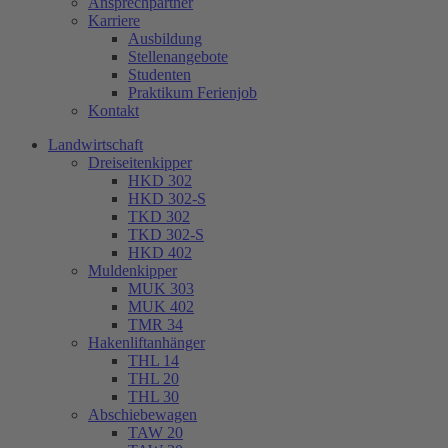
Ansprechpartner
Karriere
Ausbildung
Stellenangebote
Studenten
Praktikum Ferienjob
Kontakt
Landwirtschaft
Dreiseitenkipper
HKD 302
HKD 302-S
TKD 302
TKD 302-S
HKD 402
Muldenkipper
MUK 303
MUK 402
TMR 34
Hakenliftanhänger
THL 14
THL 20
THL 30
Abschiebewagen
TAW 20