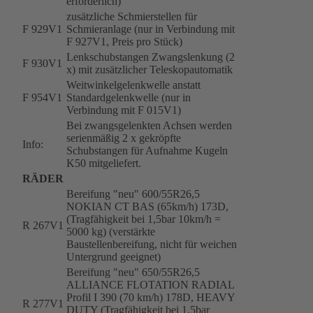
erforderlich)
zusätzliche Schmierstellen für
F 929V1
Schmieranlage (nur in Verbindung mit
F 927V1, Preis pro Stück)
Lenkschubstangen Zwangslenkung (2
F 930V1
x) mit zusätzlicher Teleskopautomatik
Weitwinkelgelenkwelle anstatt
F 954V1
Standardgelenkwelle (nur in
Verbindung mit F 015V1)
Bei zwangsgelenkten Achsen werden
serienmäßig 2 x gekröpfte
Info:
Schubstangen für Aufnahme Kugeln
K50 mitgeliefert.
RÄDER
Bereifung "neu" 600/55R26,5
NOKIAN CT BAS (65km/h) 173D,
(Tragfähigkeit bei 1,5bar 10km/h =
R 267V1
5000 kg) (verstärkte
Baustellenbereifung, nicht für weichen
Untergrund geeignet)
Bereifung "neu" 650/55R26,5
ALLIANCE FLOTATION RADIAL
Profil I 390 (70 km/h) 178D, HEAVY
R 277V1
DUTY (Tragfähigkeit bei 1,5bar