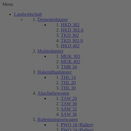
Menu
Landwirtschaft
Dreiseitenkipper
HKD 302
HKD 302-S
TKD 302
TKD 302-S
HKD 402
Muldenkipper
MUK 303
MUK 402
TMR 34
Hakenliftanhänger
THL 14
THL 20
THL 30
Abschiebewagen
TAW 20
TAW 30
SAW 32
SAW 36
Ballentransportwagen
PWO 18 (Ballen)
PWO 24 (Ballen)