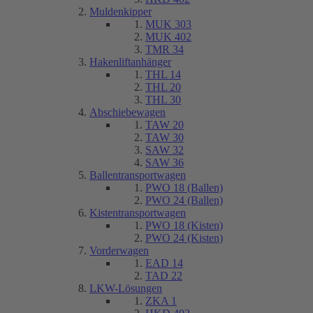
Muldenkipper
MUK 303
MUK 402
TMR 34
Hakenliftanhänger
THL 14
THL 20
THL 30
Abschiebewagen
TAW 20
TAW 30
SAW 32
SAW 36
Ballentransportwagen
PWO 18 (Ballen)
PWO 24 (Ballen)
Kistentransportwagen
PWO 18 (Kisten)
PWO 24 (Kisten)
Vorderwagen
EAD 14
TAD 22
LKW-Lösungen
ZKA 1