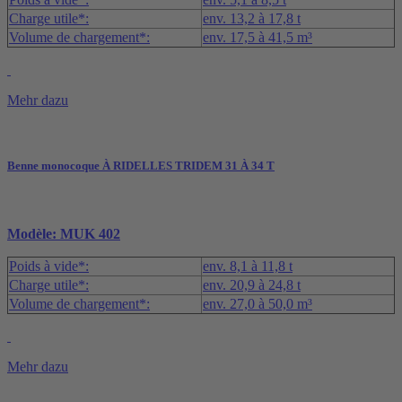
Charge utile*:
env. 13,2 à 17,8 t
Volume de chargement*:
env. 17,5 à 41,5 m³
Mehr dazu
Benne monocoque À RIDELLES TRIDEM 31 À 34 T
Modèle: MUK 402
Poids à vide*:
env. 8,1 à 11,8 t
Charge utile*:
env. 20,9 à 24,8 t
Volume de chargement*:
env. 27,0 à 50,0 m³
Mehr dazu