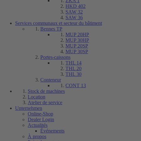
ZKA 1
HKD 402
SAW 32
SAW 36
Services communaux et secteur du bâtiment
Bennes TP
MUP 20HP
MUP 30HP
MUP 20SP
MUP 30SP
Portes-caissons
THL 14
THL 20
THL 30
Conteneur
CONT 13
Stock de machines
Location
Atelier de service
Unternehmen
Online-Shop
Dealer Login
Actualités
Événements
À propos