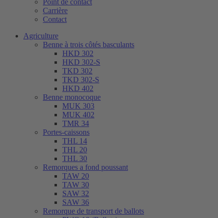
Point de contact
Carrière
Contact
Agriculture
Benne à trois côtés basculants
HKD 302
HKD 302-S
TKD 302
TKD 302-S
HKD 402
Benne monocoque
MUK 303
MUK 402
TMR 34
Portes-caissons
THL 14
THL 20
THL 30
Remorques a fond poussant
TAW 20
TAW 30
SAW 32
SAW 36
Remorque de transport de ballots