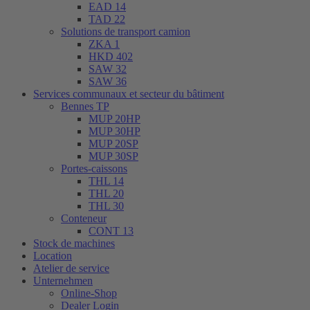
EAD 14
TAD 22
Solutions de transport camion
ZKA 1
HKD 402
SAW 32
SAW 36
Services communaux et secteur du bâtiment
Bennes TP
MUP 20HP
MUP 30HP
MUP 20SP
MUP 30SP
Portes-caissons
THL 14
THL 20
THL 30
Conteneur
CONT 13
Stock de machines
Location
Atelier de service
Unternehmen
Online-Shop
Dealer Login