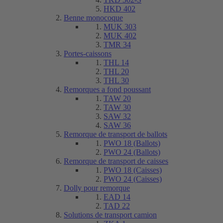
HKD 402
Benne monocoque
MUK 303
MUK 402
TMR 34
Portes-caissons
THL 14
THL 20
THL 30
Remorques a fond poussant
TAW 20
TAW 30
SAW 32
SAW 36
Remorque de transport de ballots
PWO 18 (Ballots)
PWO 24 (Ballots)
Remorque de transport de caisses
PWO 18 (Caisses)
PWO 24 (Caisses)
Dolly pour remorque
EAD 14
TAD 22
Solutions de transport camion