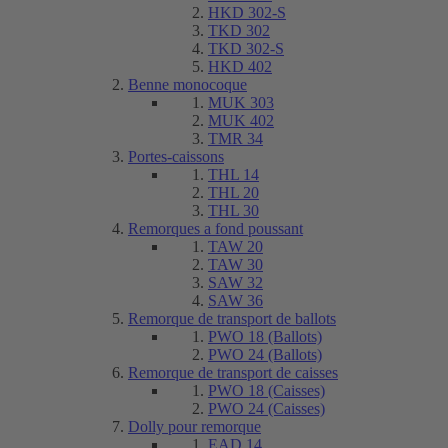
HKD 302-S
TKD 302
TKD 302-S
HKD 402
Benne monocoque
MUK 303
MUK 402
TMR 34
Portes-caissons
THL 14
THL 20
THL 30
Remorques a fond poussant
TAW 20
TAW 30
SAW 32
SAW 36
Remorque de transport de ballots
PWO 18 (Ballots)
PWO 24 (Ballots)
Remorque de transport de caisses
PWO 18 (Caisses)
PWO 24 (Caisses)
Dolly pour remorque
EAD 14