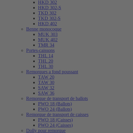
HKD 302
HKD 302-S
TKD 302
TKD 302-S
HKD 402
Benne monocoque
MUK 303
MUK 402
TMR 34
Portes-caissons
THL 14
THL 20
THL 30
Remorques a fond poussant
TAW 20
TAW 30
SAW 32
SAW 36
Remorque de transport de ballots
PWO 18 (Ballots)
PWO 24 (Ballots)
Remorque de transport de caisses
PWO 18 (Caisses)
PWO 24 (Caisses)
Dolly pour remorque