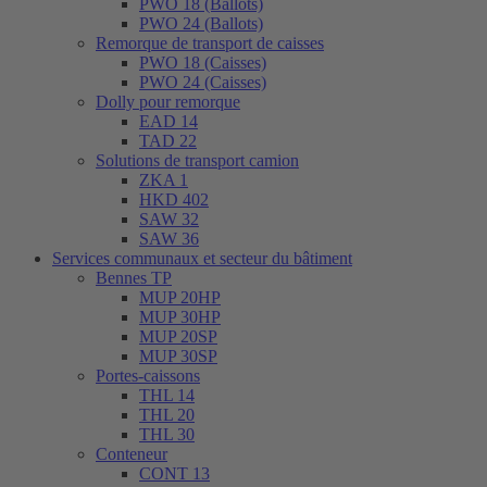
PWO 18 (Ballots)
PWO 24 (Ballots)
Remorque de transport de caisses
PWO 18 (Caisses)
PWO 24 (Caisses)
Dolly pour remorque
EAD 14
TAD 22
Solutions de transport camion
ZKA 1
HKD 402
SAW 32
SAW 36
Services communaux et secteur du bâtiment
Bennes TP
MUP 20HP
MUP 30HP
MUP 20SP
MUP 30SP
Portes-caissons
THL 14
THL 20
THL 30
Conteneur
CONT 13