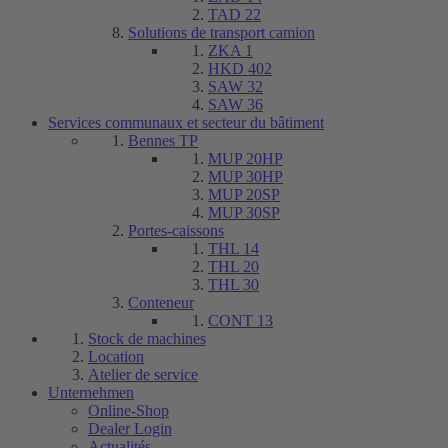
TAD 22
Solutions de transport camion
ZKA 1
HKD 402
SAW 32
SAW 36
Services communaux et secteur du bâtiment
Bennes TP
MUP 20HP
MUP 30HP
MUP 20SP
MUP 30SP
Portes-caissons
THL 14
THL 20
THL 30
Conteneur
CONT 13
Stock de machines
Location
Atelier de service
Unternehmen
Online-Shop
Dealer Login
Actualités