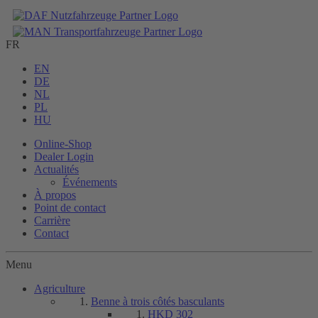
FR
EN
DE
NL
PL
HU
Online-Shop
Dealer Login
Actualités
Événements
À propos
Point de contact
Carrière
Contact
Menu
Agriculture
Benne à trois côtés basculants
HKD 302