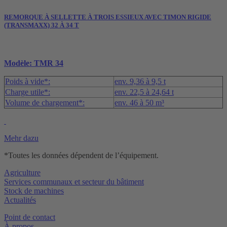
REMORQUE À SELLETTE À TROIS ESSIEUX AVEC TIMON RIGIDE
(TRANSMAXX) 32 À 34 T
Modèle: TMR 34
Poids à vide*:
env. 9,36 à 9,5 t
Charge utile*:
env. 22,5 à 24,64 t
Volume de chargement*:
env. 46 à 50 m³
Mehr dazu
*Toutes les données dépendent de l’équipement.
Agriculture
Services communaux et secteur du bâtiment
Stock de machines
Actualités
Point de contact
À propos