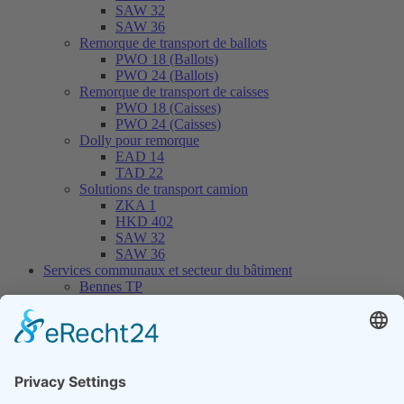
SAW 32
SAW 36
Remorque de transport de ballots
PWO 18 (Ballots)
PWO 24 (Ballots)
Remorque de transport de caisses
PWO 18 (Caisses)
PWO 24 (Caisses)
Dolly pour remorque
EAD 14
TAD 22
Solutions de transport camion
ZKA 1
HKD 402
SAW 32
SAW 36
Services communaux et secteur du bâtiment
Bennes TP
MUP 20HP
MUP 30HP
MUP 20SP
MUP 30SP
Portes-caissons
THL 14
THL 20