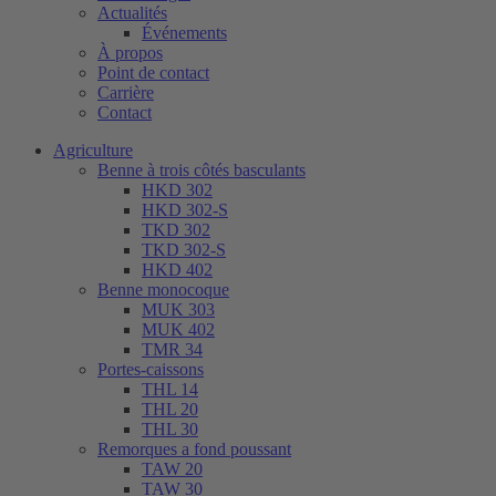
Actualités
Événements
À propos
Point de contact
Carrière
Contact
Agriculture
Benne à trois côtés basculants
HKD 302
HKD 302-S
TKD 302
TKD 302-S
HKD 402
Benne monocoque
MUK 303
MUK 402
TMR 34
Portes-caissons
THL 14
THL 20
THL 30
Remorques a fond poussant
TAW 20
TAW 30