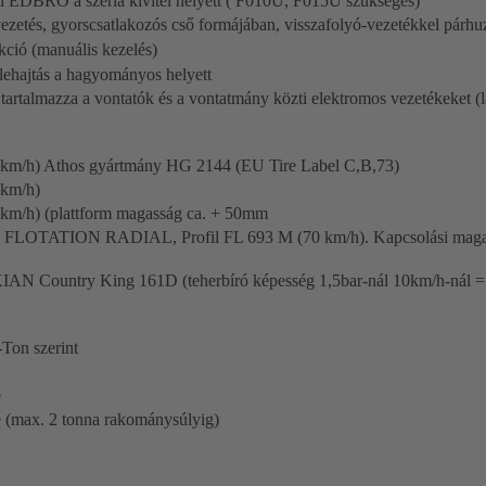
ll EDBRO a széria kivitel helyett ( F010U, F015U szükséges)
vezetés, gyorscsatlakozós cső formájában, visszafolyó-vezetékkel párh
kció (manuális kezelés)
lehajtás a hagyományos helyett
 tartalmazza a vontatók és a vontatmány közti elektromos vezetékeket 
 km/h) Athos gyártmány HG 2144 (EU Tire Label C,B,73)
 km/h)
km/h) (plattform magasság ca. + 50mm
 FLOTATION RADIAL, Profil FL 693 M (70 km/h). Kapcsolási maga
AN Country King 161D (teherbíró képesség 1,5bar-nál 10km/h-nál = 
Ton szerint
e
 (max. 2 tonna rakománysúlyig)