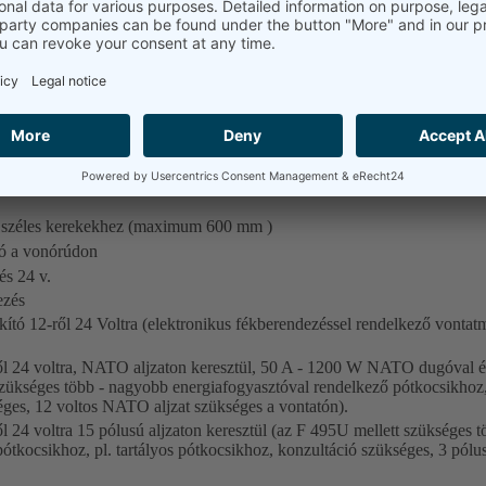
izálására:
ez.)
-kihajtásról működés, Hidraulikapumpa 130 L/perc (max. 200 Bar-ig), Hid
 kb. 140 Liter), kardántengely, távirányítás
t a pótkocsi hidraulika csöveinek csatlakoztatásához
kú műanyag sárvédő (csak 445/65R22.5 abroncsméretig lehetséges átfor
a széles kerekekhez (maximum 600 mm )
ó a vonórúdon
és 24 v.
ezés
kító 12-ről 24 Voltra (elektronikus fékberendezéssel rendelkező vonta
ről 24 voltra, NATO aljzaton keresztül, 50 A - 1200 W NATO dugóval és
szükséges több - nagyobb energiafogyasztóval rendelkező pótkocsikhoz, 
éges, 12 voltos NATO aljzat szükséges a vontatón).
ől 24 voltra 15 pólusú aljzaton keresztül (az F 495U mellett szükséges 
tkocsikhoz, pl. tartályos pótkocsikhoz, konzultáció szükséges, 3 pólusú