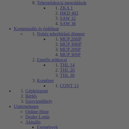
Tehergépkocsi megoldások
ZKA 1
HKD 402
SAW 32
SAW 36
Kommunális és építőipar
Nehéz teherbírású dömper
MUP 20HP
MUP 30HP
MUP 20SP
MUP 30SP
Emelős pótkocsi
THL 14
THL 20
THL 30
Konténer
CONT 13
Gépközpont
Bérlés
Szervizműhely
Unternehmen
Online-Shop
Dealer Login
Aktuális
Események