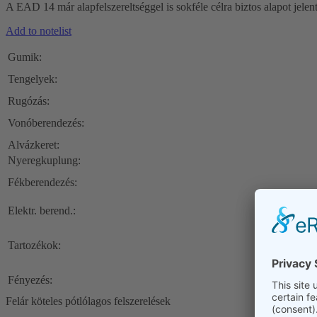
A EAD 14 már alapfelszereltséggel is sokféle célra biztos alapot jelen
Add to notelist
Gumik:
Tengelyek:
Rugózás:
Vonóberendezés:
Alvázkeret:
Nyeregkuplung:
Fékberendezés:
Elektr. berend.:
Tartozékok:
Fényezés:
Felár köteles pótlólagos felszerelések