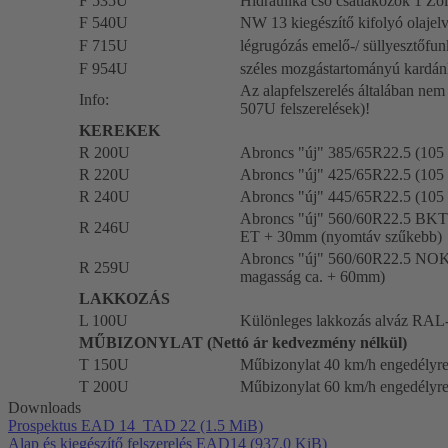
F 535U
Hidraulika cső csatlakozók 1 Zo
F 540U
NW 13 kiegészítő kifolyó olajel
F 715U
légrugózás emelő-/ süllyesztőfun
F 954U
széles mozgástartományú kardán
Az alapfelszerelés általában nem
Info:
507U felszerelések)!
KEREKEK
R 200U
Abroncs "új" 385/65R22.5 (105
R 220U
Abroncs "új" 425/65R22.5 (105
R 240U
Abroncs "új" 445/65R22.5 (105 
Abroncs "új" 560/60R22.5 BKT
R 246U
ET + 30mm (nyomtáv szűkebb)
Abroncs "új" 560/60R22.5 NOKI
R 259U
magasság ca. + 60mm)
LAKKOZÁS
L 100U
Különleges lakkozás alváz RAL-
MŰBIZONYLAT (Nettó ár kedvezmény nélkül)
T 150U
Műbizonylat 40 km/h engedélyr
T 200U
Műbizonylat 60 km/h engedélyre
Downloads
Prospektus EAD 14_TAD 22
(1.5 MiB)
Alap és kiegészítő felszerelés EAD14
(937.0 KiB)