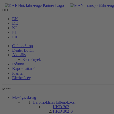
HU
EN
DE
NL
PL
FR
Online-Shop
Dealer Login
Aktuális
Események
Rólunk
Kapcsolattartó
Karrier
Elérhetőség
Menu
Mezőgazdaság
Háromoldalas billenőkocsi
HKD 302
HKD 302-S