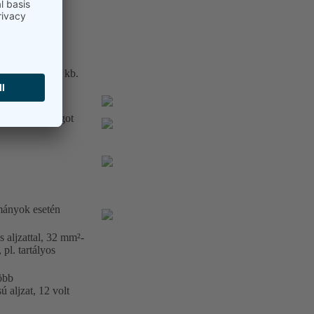
raulikatartály kb.
dulási magasságot
tmányok esetén
 aljzattal, 32 mm²-
pl. tartályos
több
 aljzat, 12 volt