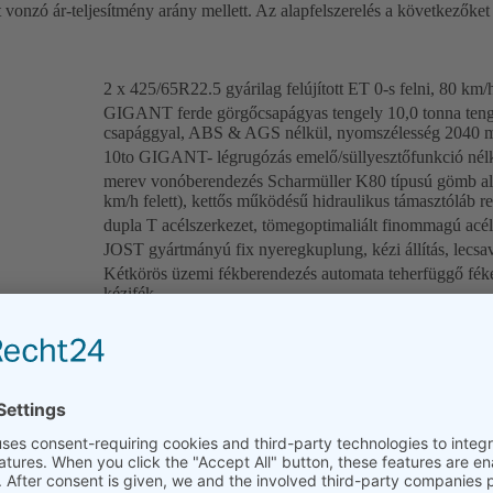
t vonzó ár-teljesítmény arány mellett. Az alapfelszerelés a következőket
2 x 425/65R22.5 gyárilag felújított ET 0-s felni, 80 km/
GIGANT ferde görgőcsapágyas tengely 10,0 tonna tenge
csapággyal, ABS & AGS nélkül, nyomszélesség 2040 
10to GIGANT- légrugózás emelő/süllyesztőfunkció nél
merev vonóberendezés Scharmüller K80 típusú gömb alak
km/h felett), kettős működésű hidraulikus támasztóláb re
dupla T acélszerkezet, tömegoptimaliált finommagú acé
JOST gyártmányú fix nyeregkuplung, kézi állítás, lecs
Kétkörös üzemi fékberendezés automata teherfüggő fé
kézifék
KRESZ-előírásoknak megfelelő 12 Voltos berendezés 7-
oldalsó fényvisszaverőkkel, 3 kamrás lámpa (gumiszigetel
2 x ék tartóval, műanyag sárvédő (negyedív), szállítand
csatlakozótartó valamennyi csatlakozónak Információ: e
alapfelszereléshez
szemcse szorva, zsírtalanítva (KTL)kádba merített eljárá
alváz: RAL 7021 grafitszürke