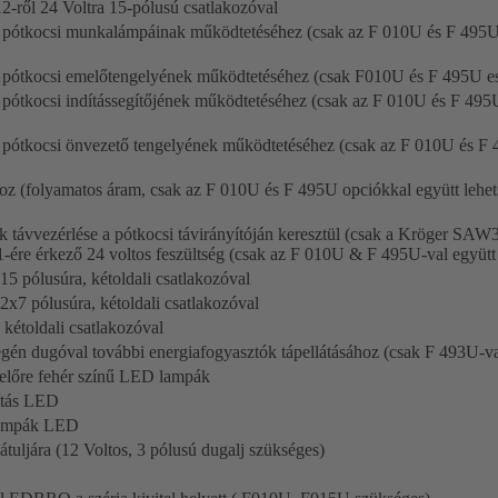
12-ről 24 Voltra 15-pólusú csatlakozóval
 a pótkocsi munkalámpáinak működtetéséhez (csak az F 010U és F 495U
a pótkocsi emelőtengelyének működtetéséhez (csak F010U és F 495U es
a pótkocsi indítássegítőjének működtetéséhez (csak az F 010U és F 495
a pótkocsi önvezető tengelyének működtetéséhez (csak az F 010U és F
oz (folyamatos áram, csak az F 010U és F 495U opciókkal együtt lehets
 távvezérlése a pótkocsi távirányítóján keresztül (csak a Kröger SAW32
11-ére érkező 24 voltos feszültség (csak az F 010U & F 495U-val együtt
15 pólusúra, kétoldali csatlakozóval
2x7 pólusúra, kétoldali csatlakozóval
étoldali csatlakozóval
gén dugóval további energiafogyasztók tápellátásához (csak F 493U-va
 előre fehér színű LED lampák
gítás LED
 lámpák LED
tuljára (12 Voltos, 3 pólusú dugalj szükséges)