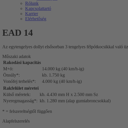
Rólunk
Kapcsolattartó
Karrier
Elérhetőség
EAD 14
Az egytengelyes dollyt elsősorban 3 tengelyes félpótkocsikkal való üze
Műszaki adatok
Rakodási kapacitás
M+ö:
14.000 kg (40 km/h-ig)
Önsúly*:
kb. 1.750 kg
Vonófej terhelés*:
4.000 kg (40 km/h-ig)
Rakfelület méretei
Külső méretek:
kb. 4.430 mm H x 2.500 mm Sz
Nyeregmagasság*:
kb. 1.280 mm (alap gumiabroncsokkal)
* = felszereltségtől függően
Alapfelszerelés