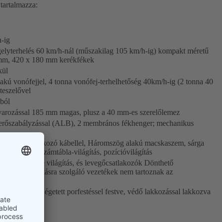
 tartalmazza:
h-ig
lyterhelés 60 km/h-nál (műszakilag 105 km/h-ig) kompakt méretű
mm, 420 x 180 mm kerékfékek
kül
ú vonófejjel, 4 tonna vonófej-terhelhetőség 40km/h-ig (2 tonna 40
teszelővel
lból
avarozással 185 mm magas, plusz a 40 mm-es szerelőlemez
kerőszabályzással (ALB), 2 membrános fékhenger; mechanikus
pólusú csatlakozó kábellel, Háromszög alakú macskaszem, sárga
éssel), rendszámtábla-világítás, pozícióvilágítás
ó jármű részére világítás, és levegőcsatlakozók Dönthető
lektromos ellátásra szolgáló vezetékek nem tartoznak az
ssal alapozva, égetett porfestéssel festve, védő lakkozással lakkozva