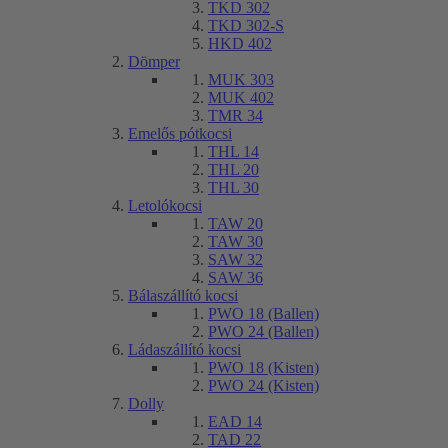
TKD 302
TKD 302-S
HKD 402
Dömper
MUK 303
MUK 402
TMR 34
Emelős pótkocsi
THL 14
THL 20
THL 30
Letolókocsi
TAW 20
TAW 30
SAW 32
SAW 36
Bálaszállító kocsi
PWO 18 (Ballen)
PWO 24 (Ballen)
Ládaszállító kocsi
PWO 18 (Kisten)
PWO 24 (Kisten)
Dolly
EAD 14
TAD 22