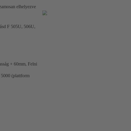
uzamosan elhelyezve
(lásd F 505U, 506U,
sság + 60mm, Felni
5000 (plattform