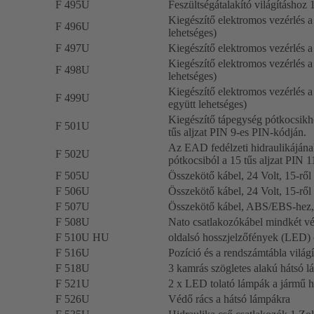
F 495U
Feszültségátalakító világításhoz 
Kiegészítő elektromos vezérlés
F 496U
lehetséges)
F 497U
Kiegészítő elektromos vezérlés 
Kiegészítő elektromos vezérlés 
F 498U
lehetséges)
Kiegészítő elektromos vezérlés 
F 499U
együtt lehetséges)
Kiegészítő tápegység pótkocsikh
F 501U
tűs aljzat PIN 9-es PIN-kódján.
Az EAD fedélzeti hidraulikájának
F 502U
pótkocsiból a 15 tűs aljzat PIN 
F 505U
Összekötő kábel, 24 Volt, 15-ről 
F 506U
Összekötő kábel, 24 Volt, 15-ről 
F 507U
Összekötő kábel, ABS/EBS-hez, k
F 508U
Nato csatlakozókábel mindkét vé
F 510U HU
oldalsó hosszjelzőfények (LED)
F 516U
Pozíció és a rendszámtábla vilá
F 518U
3 kamrás szögletes alakú hátsó
F 521U
2 x LED tolató lámpák a jármű há
F 526U
Védő rács a hátsó lámpákra