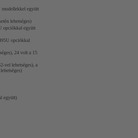
 modellekkel együtt
etén lehetséges)
U opciókkal együtt
 495U opciókkal
éges), 24 volt a 15
-vel lehetséges), a
 lehetséges)
l együtt)