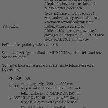
felépítményhez a vezetés közbeni
zajcsökkentés érdekében
alváz acéldarával szórva továbbá
zsírtalanítva, vastag rétegű alapozás,
különösen rozsdásodásnak kitett
Fényezés:
felületek rozsdásodásgátló
felületborítása karosszériaszigetelő
anyaggal Billenőplató: RAL 3020 piros
alváz: RAL 7021 grafitfekete
Felár köteles pótlólagos felszerelések
Számos lehetőséget kínálunk a MUP 20HP speciális feladatokhoz
optimalizálására:
(A + jellel hozzáadhatja az egyes kiegészítő felszereléseket a
jegyzethez.)
FELÉPÍTÉS
teknőmagasság 1200 mm 900 mm
A 1037
helyett, raktér DIN szerint kb. 12,7 m3
félkör alakú teknő "HARDOX450" ill.
A 1357
"RAEX450" ill. "Durostat450" 6mm,
Kopásálló és felületi nyomásálló acél
Mobil kis létra alumíniumból a