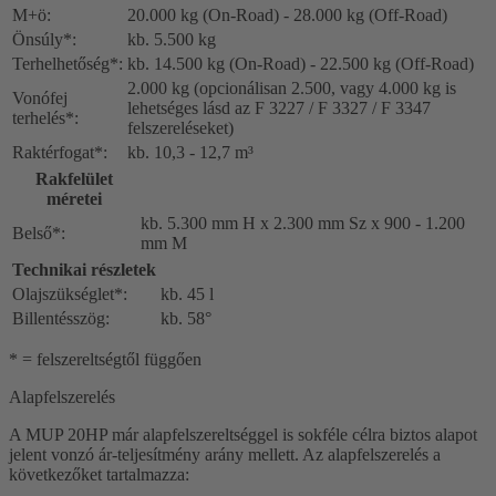
M+ö:
20.000 kg (On-Road) - 28.000 kg (Off-Road)
Önsúly*:
kb. 5.500 kg
Terhelhetőség*:
kb. 14.500 kg (On-Road) - 22.500 kg (Off-Road)
2.000 kg (opcionálisan 2.500, vagy 4.000 kg is
Vonófej
lehetséges lásd az F 3227 / F 3327 / F 3347
terhelés*:
felszereléseket)
Raktérfogat*:
kb. 10,3 - 12,7 m³
Rakfelület
méretei
kb. 5.300 mm H x 2.300 mm Sz x 900 - 1.200
Belső*:
mm M
Technikai részletek
Olajszükséglet*:
kb. 45 l
Billentésszög:
kb. 58°
* = felszereltségtől függően
Alapfelszerelés
A MUP 20HP már alapfelszereltséggel is sokféle célra biztos alapot
jelent vonzó ár-teljesítmény arány mellett. Az alapfelszerelés a
következőket tartalmazza: