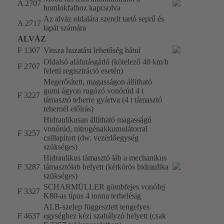
A 2707
homlokfalhoz kapcsolva
Az alváz oldalára szerelt tartó seprű és
A 2717
lapát számára
ALVÁZ
F 1307
Vissza huzatási lehetőség hátul
Oldalsó aláfutásgátló (kötelező 40 km/h
F 2707
feletti regisztráció esetén)
Megerősített, magasságon állítható
gumi ágyon rugózó vonórúd 4 t
F 3227
támasztó teherre gyártva (4 t támasztó
tehernél előírás)
Hidraulikusan állítható magasságú
vonórúd, nitrogénakkumulátorral
F 3257
csillapított (dw. vezérlőegység
szükséges)
Hidraulikus támasztó láb a mechanikus
F 3287
támasztólab helyett (kétkörös hidraulika
szükséges)
SCHARMÜLLER gömbfejes vonófej
F 3327
K80-as típus 4 tonna terhelésig
ALB-szelep függesztett tengelyes
F 4637
egységhez kézi szabályzó helyett (csak