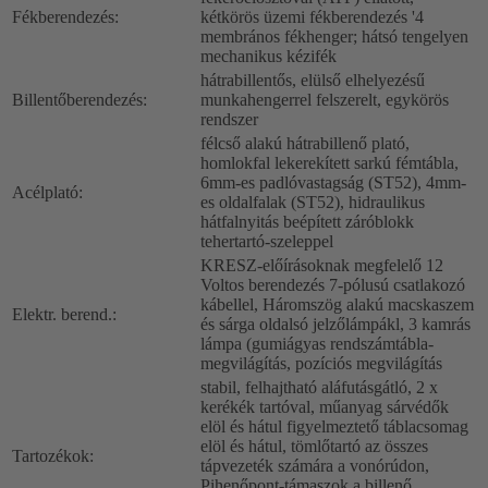
Fékberendezés:
kétkörös üzemi fékberendezés '4
membrános fékhenger; hátsó tengelyen
mechanikus kézifék
hátrabillentős, elülső elhelyezésű
Billentőberendezés:
munkahengerrel felszerelt, egykörös
rendszer
félcső alakú hátrabillenő plató,
homlokfal lekerekített sarkú fémtábla,
6mm-es padlóvastagság (ST52), 4mm-
Acélplató:
es oldalfalak (ST52), hidraulikus
hátfalnyitás beépített záróblokk
tehertartó-szeleppel
KRESZ-előírásoknak megfelelő 12
Voltos berendezés 7-pólusú csatlakozó
kábellel, Háromszög alakú macskaszem
Elektr. berend.:
és sárga oldalsó jelzőlámpákl, 3 kamrás
lámpa (gumiágyas rendszámtábla-
megvilágítás, pozíciós megvilágítás
stabil, felhajtható aláfutásgátló, 2 x
kerékék tartóval, műanyag sárvédők
elöl és hátul figyelmeztető táblacsomag
elöl és hátul, tömlőtartó az összes
Tartozékok:
tápvezeték számára a vonórúdon,
Pihenőpont-támaszok a billenő