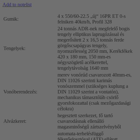
Add to notelist
4 x 550/60-22.5 „új“ 16PR ET 0-s
Gumik:
felniken 40km/h, Profil 328
24 tonnás ADR-nek megfelelő bogis
tengely elliptikus laprugózással és
megerősített 2 x 16,5 tonnás ferde
görgőscsapágyas tengely,
Tengelyek:
nyomszélesség 2050 mm, Kerékfékek
420 x 180 mm, 150 mm-es
négyszögletű acélkerettel,
tengelytávolság 1640 mm
merev vonórúd csavarozott 40mm-es,
DIN 11026 szerinti karimás
vonószemmel (szükséges kuplung a
Vonóberendezés:
DIN 11029 szerint a vontatón),
mechanikus támasztóláb csörlő
gyorsfokozattal (csak mezőgazdasági
célokra)
hegesztett szerkezet, fő tartó
Alvázkeret:
csavarodásnak ellenálló
magasminőségű zártszelvényből
automata-terhelésfüggő
fékerőelosztóval (ATF) ellátott,