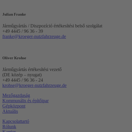
Julian Franke
Járműgyártás / Diszpozíció értékesítési belső szolgálat
+49 4445 / 96 36 - 39
franke@kroeger-nutzfahrzeuge.de
Oliver Krohse
Járműgyártás értékesítési vezető
(DE közép – nyugat)
+49 4445 / 96 36 - 24
krohse@kroeger-nutzfahrzeuge.de
Mezőgazdaság
Kommunális és építőipar
Gépközpont
Aktuális
Kapcsolattartó
Rólunk
Karrier