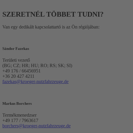
SZERETNÉL TÖBBET TUDNI?
Van egy dedikált kapcsolattartó is az Ön régiójában:
Sándor Fazekas
Területi vezető
(BG; CZ; HR; HU; RO; RS; SK; SI)
+49 176 / 66456951
+36 20 427 4211
fazekas@kroeger-nutzfahrzeuge.de
Markus Borchers
Termékmenedzser
+49 177 / 7963617
borchers@kroeger-nutzfahrzeuge.de