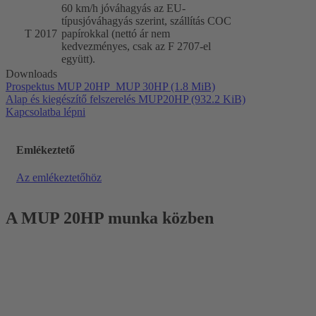
60 km/h jóváhagyás az EU-
típusjóváhagyás szerint, szállítás COC
T 2017
papírokkal (nettó ár nem
kedvezményes, csak az F 2707-el
együtt).
Downloads
Prospektus MUP 20HP_MUP 30HP
(1.8 MiB)
Alap és kiegészítő felszerelés MUP20HP
(932.2 KiB)
Kapcsolatba lépni
Emlékeztető
Az emlékeztetőhöz
A MUP 20HP munka közben