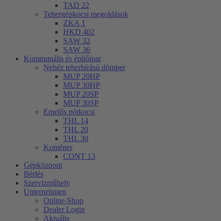
TAD 22
Tehergépkocsi megoldások
ZKA 1
HKD 402
SAW 32
SAW 36
Kommunális és építőipar
Nehéz teherbírású dömper
MUP 20HP
MUP 30HP
MUP 20SP
MUP 30SP
Emelős pótkocsi
THL 14
THL 20
THL 30
Konténer
CONT 13
Gépközpont
Bérlés
Szervizműhely
Unternehmen
Online-Shop
Dealer Login
Aktuális