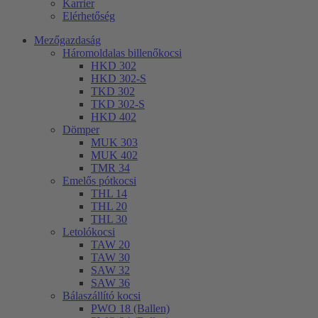
Karrier
Elérhetőség
Mezőgazdaság
Háromoldalas billenőkocsi
HKD 302
HKD 302-S
TKD 302
TKD 302-S
HKD 402
Dömper
MUK 303
MUK 402
TMR 34
Emelős pótkocsi
THL 14
THL 20
THL 30
Letolókocsi
TAW 20
TAW 30
SAW 32
SAW 36
Bálaszállító kocsi
PWO 18 (Ballen)