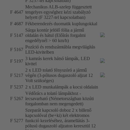
F 3257-tel kapcsolatban)
Mechanikus ALB-szelep függesztett
F 4647
tengelyes egységhez kézi szabályzó
helyett (F 3227-tel kapcsolatban)
F 4687
Fékberendezés duomatik kuplungokkal
Sárga kontúr jelölő fólia a jármű
F 5147
oldalán és hátul (Előírás forgalmi
engedélynél > 60 km/h)
Pozíció és rendszámtábla megvilágítás
F 5167
LED-kivitelben
3 kamrás kerek hátsó lámpák, LED
F 5197
kivitel
2 x LED tolató fényszóró a jármű
F 5217
végén (3-pólusos dugaszoló aljzat 12
Volt szükséges)
F 5237
2 x LED munkalámpák a kocsi oldalain
Védőrács a tolató lámpákhoz -
F 5267
lecsavarható (Németországban közúti
forgalomban nem megengedett)
Szeparát kapcsoló doboz 2 x billenő
kapcsolóval (be+ki) két elektromos
F 5277
funkció kezeléséhez, áramellátás 3-
pólusú dugaszoló aljzaton keresztül 12