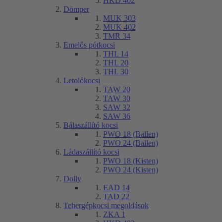
HKD 402
Dömper
MUK 303
MUK 402
TMR 34
Emelős pótkocsi
THL 14
THL 20
THL 30
Letolókocsi
TAW 20
TAW 30
SAW 32
SAW 36
Bálaszállító kocsi
PWO 18 (Ballen)
PWO 24 (Ballen)
Ládaszállító kocsi
PWO 18 (Kisten)
PWO 24 (Kisten)
Dolly
EAD 14
TAD 22
Tehergépkocsi megoldások
ZKA 1