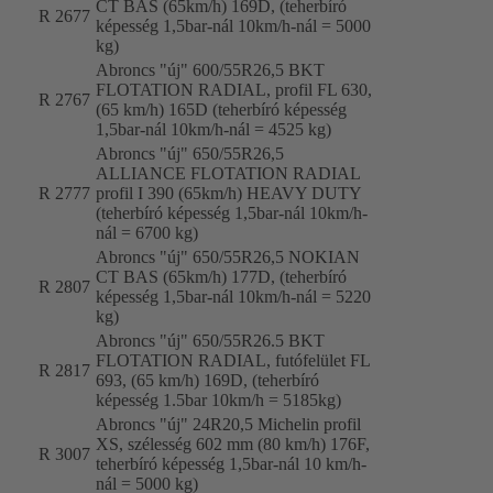
CT BAS (65km/h) 169D, (teherbíró
R 2677
képesség 1,5bar-nál 10km/h-nál = 5000
kg)
Abroncs "új" 600/55R26,5 BKT
FLOTATION RADIAL, profil FL 630,
R 2767
(65 km/h) 165D (teherbíró képesség
1,5bar-nál 10km/h-nál = 4525 kg)
Abroncs "új" 650/55R26,5
ALLIANCE FLOTATION RADIAL
R 2777
profil I 390 (65km/h) HEAVY DUTY
(teherbíró képesség 1,5bar-nál 10km/h-
nál = 6700 kg)
Abroncs "új" 650/55R26,5 NOKIAN
CT BAS (65km/h) 177D, (teherbíró
R 2807
képesség 1,5bar-nál 10km/h-nál = 5220
kg)
Abroncs "új" 650/55R26.5 BKT
FLOTATION RADIAL, futófelület FL
R 2817
693, (65 km/h) 169D, (teherbíró
képesség 1.5bar 10km/h = 5185kg)
Abroncs "új" 24R20,5 Michelin profil
XS, szélesség 602 mm (80 km/h) 176F,
R 3007
teherbíró képesség 1,5bar-nál 10 km/h-
nál = 5000 kg)