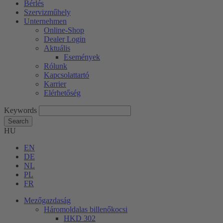
Bérlés
Szervizműhely
Unternehmen
Online-Shop
Dealer Login
Aktuális
Események
Rólunk
Kapcsolattartó
Karrier
Elérhetőség
Keywords
Search
HU
EN
DE
NL
PL
FR
Mezőgazdaság
Háromoldalas billenőkocsi
HKD 302