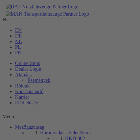
HU
EN
DE
NL
PL
FR
Online-Shop
Dealer Login
Aktuális
Események
Rólunk
Kapcsolattartó
Karrier
Elérhetőség
Menu
Mezőgazdaság
Háromoldalas billenőkocsi
HKD 302