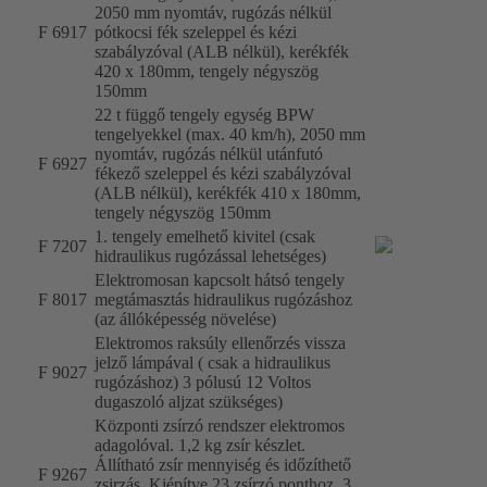
2050 mm nyomtáv, rugózás nélkül
F 6917
pótkocsi fék szeleppel és kézi
szabályzóval (ALB nélkül), kerékfék
420 x 180mm, tengely négyszög
150mm
22 t függő tengely egység BPW
tengelyekkel (max. 40 km/h), 2050 mm
nyomtáv, rugózás nélkül utánfutó
F 6927
fékező szeleppel és kézi szabályzóval
(ALB nélkül), kerékfék 410 x 180mm,
tengely négyszög 150mm
1. tengely emelhető kivitel (csak
F 7207
hidraulikus rugózással lehetséges)
Elektromosan kapcsolt hátsó tengely
F 8017
megtámasztás hidraulikus rugózáshoz
(az állóképesség növelése)
Elektromos raksúly ellenőrzés vissza
jelző lámpával ( csak a hidraulikus
F 9027
rugózáshoz) 3 pólusú 12 Voltos
dugaszoló aljzat szükséges)
Központi zsírzó rendszer elektromos
adagolóval. 1,2 kg zsír készlet.
Állítható zsír mennyiség és időzíthető
F 9267
zsirzás. Kiépítve 23 zsírzó ponthoz. 3