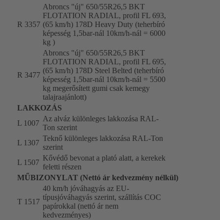
Abroncs "új" 650/55R26,5 BKT
FLOTATION RADIAL, profil FL 693,
R 3357
(65 km/h) 178D Heavy Duty (teherbíró
képesség 1,5bar-nál 10km/h-nál = 6000
kg )
Abroncs "új" 650/55R26,5 BKT
FLOTATION RADIAL, profil FL 695,
(65 km/h) 178D Steel Belted (teherbíró
R 3477
képesség 1,5bar-nál 10km/h-nál = 5500
kg megerősített gumi csak kemegy
talajraajánlott)
LAKKOZÁS
Az alváz különleges lakkozása RAL-
L 1007
Ton szerint
Teknő különleges lakkozása RAL-Ton
L 1307
szerint
Kővédő bevonat a plató alatt, a kerekek
L 1507
feletti részen
MŰBIZONYLAT (Nettó ár kedvezmény nélkül)
40 km/h jóváhagyás az EU-
típusjóváhagyás szerint, szállítás COC
T 1517
papírokkal (nettó ár nem
kedvezményes)