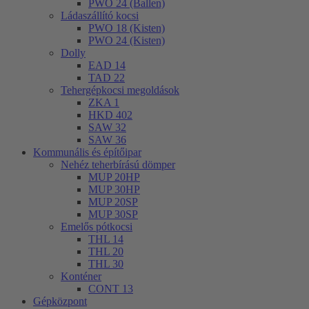
PWO 24 (Ballen)
Ládaszállító kocsi
PWO 18 (Kisten)
PWO 24 (Kisten)
Dolly
EAD 14
TAD 22
Tehergépkocsi megoldások
ZKA 1
HKD 402
SAW 32
SAW 36
Kommunális és építőipar
Nehéz teherbírású dömper
MUP 20HP
MUP 30HP
MUP 20SP
MUP 30SP
Emelős pótkocsi
THL 14
THL 20
THL 30
Konténer
CONT 13
Gépközpont