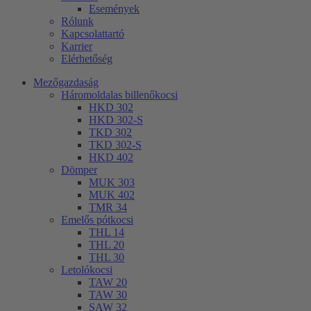
Események
Rólunk
Kapcsolattartó
Karrier
Elérhetőség
Mezőgazdaság
Háromoldalas billenőkocsi
HKD 302
HKD 302-S
TKD 302
TKD 302-S
HKD 402
Dömper
MUK 303
MUK 402
TMR 34
Emelős pótkocsi
THL 14
THL 20
THL 30
Letolókocsi
TAW 20
TAW 30
SAW 32