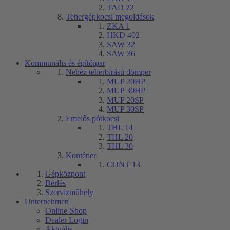
TAD 22
Tehergépkocsi megoldások
ZKA 1
HKD 402
SAW 32
SAW 36
Kommunális és építőipar
Nehéz teherbírású dömper
MUP 20HP
MUP 30HP
MUP 20SP
MUP 30SP
Emelős pótkocsi
THL 14
THL 20
THL 30
Konténer
CONT 13
Gépközpont
Bérlés
Szervizműhely
Unternehmen
Online-Shop
Dealer Login
Aktuális