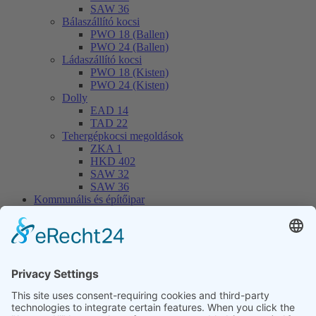
SAW 36
Bálaszállító kocsi
PWO 18 (Ballen)
PWO 24 (Ballen)
Ládaszállító kocsi
PWO 18 (Kisten)
PWO 24 (Kisten)
Dolly
EAD 14
TAD 22
Tehergépkocsi megoldások
ZKA 1
HKD 402
SAW 32
SAW 36
Kommunális és építőipar
Nehéz teherbírású dömper
MUP 20HP
MUP 30HP
MUP 20SP
MUP 30SP
Emelős pótkocsi
THL 14
THL 20
THL 30