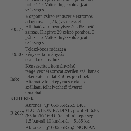
pólusú 12 Voltos dugaszoló aljzat
szükséges
Központi zsírzó rendszer elektromos
adagolóval. 1,2 kg zsír készlet.
Állítható zsír mennyiség és időzíthető
F 9277
zsirzás. Kiépítve 29 zsírzó ponthoz. 3
pólusú 12 Voltos dugaszoló aljzat
szükséges
Teleszkópos rudazat a
F 9307
kényszerkormányzás
csatlakoztatásához
Kényszerített kormányzású
tengelyeknél sorozat szerűen szállítanak
lekerekített rudat K50-es gömbbel.
Info:
Alternatív lehet egyenes rudat is
szállítani felhelyezhető távtartó
darabbal.
KEREKEK
Abroncs "új" 650/55R26.5 BKT
FLOTATION RADIAL, profil FL 630,
R 2637
(65 km/h) 169D, (teherbíró képesség
1,5 bar-nál 10 km/h-nál = 5185 kg)
Abroncs "új" 600/55R26,5 NOKIAN