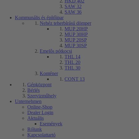
HKD 402
SAW 32
SAW 36
Kommunális és építőipar
Nehéz teherbírású dömper
MUP 20HP
MUP 30HP
MUP 20SP
MUP 30SP
Emelős pótkocsi
THL 14
THL 20
THL 30
Konténer
CONT 13
Gépközpont
Bérlés
Szervizműhely
Unternehmen
Online-Shop
Dealer Login
Aktuális
Események
Rólunk
Kapcsolattartó