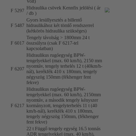
Volt)
Hidraulika csövek Kennfix jelölési ( ár
F 5297
/ db )
Gyors lesüllyesztés a billentő
F 5487
hidraulikához két tömlő rendszerrel
(kétkörös hidraulika szükséges)
Tengely távolság > 1800mm 24 t
F 6017
összsúlyra (csak F 6217-tel
kapcsolatban)
Hidraulikus rugóegység BPW-
tengelyekkel (max. 60 km/h), 2150 mm
nyomtáv, tengely terhelés 12 t (40km/h-
F 6207
nál), kerékfék 410 x 180mm, tengely
négyszög 150mm (fékhenger fent
fekve)
Hidraulikus rugóegység BPW-
tengelyekkel (max. 60 km/h), 2150mm
nyomtáv, a második tengely kényszer
F 6217
kormányzott, tengelyterhelés 11 t (40
km/h-nál), kerékfék 410 x 180mm,
tengely négyszög 150mm, (fékhenger
fent fekve)
22 t Függő tengely egység 16.5 tonnás
ADR tengelyekkel (max. 40 km/h),