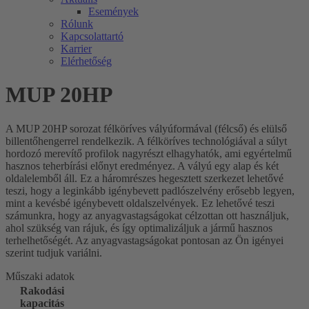
Események
Rólunk
Kapcsolattartó
Karrier
Elérhetőség
MUP 20HP
A MUP 20HP sorozat félköríves vályúformával (félcső) és elülső
billentőhengerrel rendelkezik. A félköríves technológiával a súlyt
hordozó merevítő profilok nagyrészt elhagyhatók, ami egyértelmű
hasznos teherbírási előnyt eredményez. A vályú egy alap és két
oldalelemből áll. Ez a háromrészes hegesztett szerkezet lehetővé
teszi, hogy a leginkább igénybevett padlószelvény erősebb legyen,
mint a kevésbé igénybevett oldalszelvények. Ez lehetővé teszi
számunkra, hogy az anyagvastagságokat célzottan ott használjuk,
ahol szükség van rájuk, és így optimalizáljuk a jármű hasznos
terhelhetőségét. Az anyagvastagságokat pontosan az Ön igényei
szerint tudjuk variálni.
Műszaki adatok
Rakodási
kapacitás