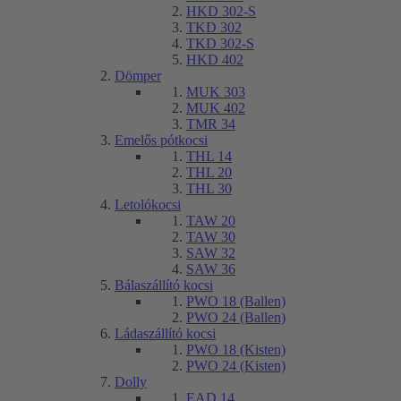
HKD 302-S
TKD 302
TKD 302-S
HKD 402
Dömper
MUK 303
MUK 402
TMR 34
Emelős pótkocsi
THL 14
THL 20
THL 30
Letolókocsi
TAW 20
TAW 30
SAW 32
SAW 36
Bálaszállító kocsi
PWO 18 (Ballen)
PWO 24 (Ballen)
Ládaszállító kocsi
PWO 18 (Kisten)
PWO 24 (Kisten)
Dolly
EAD 14