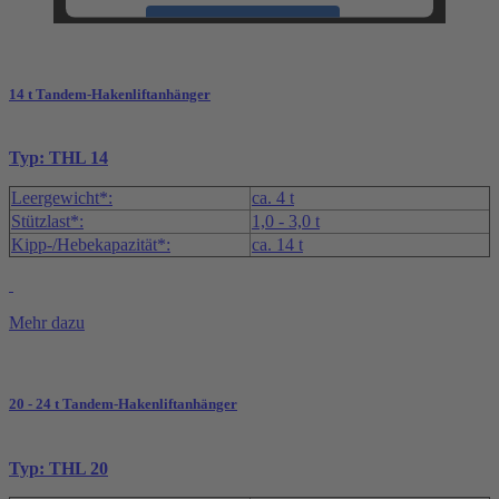
Akzeptieren
powered by
Usercentrics Consent
Management Platform
&
eRecht24
14 t Tandem-Hakenliftanhänger
Typ: THL 14
Leergewicht*:
ca. 4 t
Stützlast*:
1,0 - 3,0 t
Kipp-/Hebekapazität*:
ca. 14 t
Mehr dazu
20 - 24 t Tandem-Hakenliftanhänger
Typ: THL 20