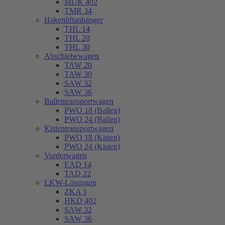
MUK 402
TMR 34
Hakenliftanhänger
THL 14
THL 20
THL 30
Abschiebewagen
TAW 20
TAW 30
SAW 32
SAW 36
Ballentransportwagen
PWO 18 (Ballen)
PWO 24 (Ballen)
Kistentransportwagen
PWO 18 (Kisten)
PWO 24 (Kisten)
Vorderwagen
EAD 14
TAD 22
LKW-Lösungen
ZKA 1
HKD 402
SAW 32
SAW 36