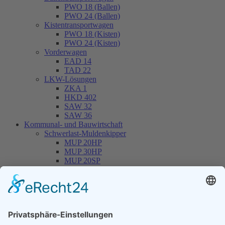
PWO 18 (Ballen)
PWO 24 (Ballen)
Kistentransportwagen
PWO 18 (Kisten)
PWO 24 (Kisten)
Vorderwagen
EAD 14
TAD 22
LKW-Lösungen
ZKA 1
HKD 402
SAW 32
SAW 36
Kommunal- und Bauwirtschaft
Schwerlast-Muldenkipper
MUP 20HP
MUP 30HP
MUP 20SP
MUP 30SP
Hakenliftanhänger
THL 14
THL 20
THL 30
Container
CONT 13