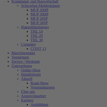
Kommunal- und Bauwirtschaft
Schwerlast-Muldenkipper
MUP 20HP
MUP 30HP
MUP 20SP
MUP 30SP
Hakenliftanhänger
THL 14
THL 20
THL 30
Container
CONT 13
Maschinenplatz
Vermietung
Service / Werkstatt
Unternehmen
Online-Shop
Händlerlogin
Aktuell
Road-Show
Veranstaltungen
Über uns
Ansprechpartner
Karriere
Ausbildung