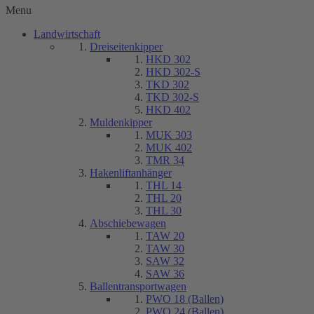
Menu
Landwirtschaft
Dreiseitenkipper
HKD 302
HKD 302-S
TKD 302
TKD 302-S
HKD 402
Muldenkipper
MUK 303
MUK 402
TMR 34
Hakenliftanhänger
THL 14
THL 20
THL 30
Abschiebewagen
TAW 20
TAW 30
SAW 32
SAW 36
Ballentransportwagen
PWO 18 (Ballen)
PWO 24 (Ballen)