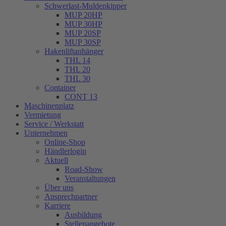
Schwerlast-Muldenkipper
MUP 20HP
MUP 30HP
MUP 20SP
MUP 30SP
Hakenliftanhänger
THL 14
THL 20
THL 30
Container
CONT 13
Maschinenplatz
Vermietung
Service / Werkstatt
Unternehmen
Online-Shop
Händlerlogin
Aktuell
Road-Show
Veranstaltungen
Über uns
Ansprechpartner
Karriere
Ausbildung
Stellenangebote