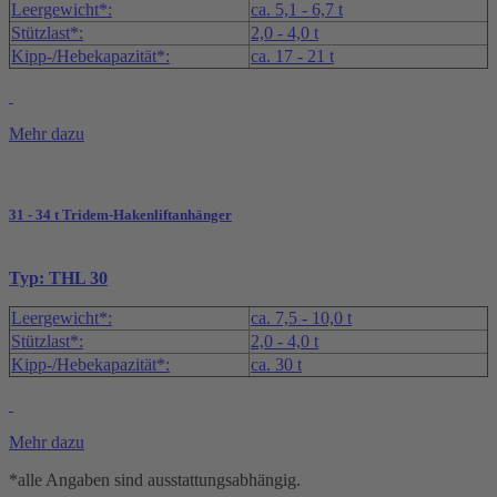
Leergewicht*:
ca. 5,1 - 6,7 t
Stützlast*:
2,0 - 4,0 t
Kipp-/Hebekapazität*:
ca. 17 - 21 t
Mehr dazu
31 - 34 t Tridem-Hakenliftanhänger
Typ: THL 30
Leergewicht*:
ca. 7,5 - 10,0 t
Stützlast*:
2,0 - 4,0 t
Kipp-/Hebekapazität*:
ca. 30 t
Mehr dazu
*alle Angaben sind ausstattungsabhängig.