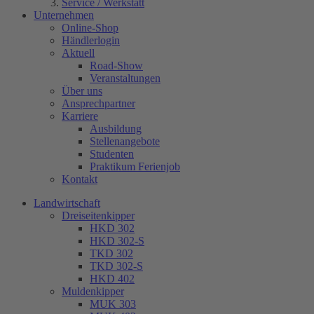
Service / Werkstatt
Unternehmen
Online-Shop
Händlerlogin
Aktuell
Road-Show
Veranstaltungen
Über uns
Ansprechpartner
Karriere
Ausbildung
Stellenangebote
Studenten
Praktikum Ferienjob
Kontakt
Landwirtschaft
Dreiseitenkipper
HKD 302
HKD 302-S
TKD 302
TKD 302-S
HKD 402
Muldenkipper
MUK 303