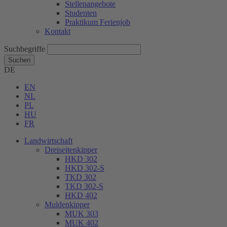
Stellenangebote
Studenten
Praktikum Ferienjob
Kontakt
Suchbegriffe
Suchen
DE
EN
NL
PL
HU
FR
Landwirtschaft
Dreiseitenkipper
HKD 302
HKD 302-S
TKD 302
TKD 302-S
HKD 402
Muldenkipper
MUK 303
MUK 402