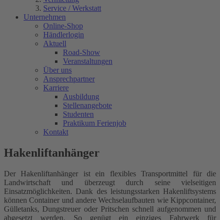
Service / Werkstatt
Unternehmen
Online-Shop
Händlerlogin
Aktuell
Road-Show
Veranstaltungen
Über uns
Ansprechpartner
Karriere
Ausbildung
Stellenangebote
Studenten
Praktikum Ferienjob
Kontakt
Hakenliftanhänger
Der
Hakenliftanhänger
ist ein flexibles Transportmittel für die
Landwirtschaft und überzeugt durch seine vielseitigen
Einsatzmöglichkeiten. Dank des leistungsstarken Hakenliftsystems
können Container und andere Wechselaufbauten wie Kippcontainer,
Gülletanks, Dungstreuer oder Pritschen schnell aufgenommen und
abgesetzt werden. So genügt ein einziges Fahrwerk für