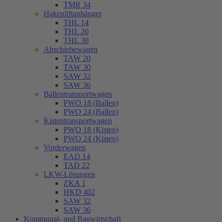
TMR 34
Hakenliftanhänger
THL 14
THL 20
THL 30
Abschiebewagen
TAW 20
TAW 30
SAW 32
SAW 36
Ballentransportwagen
PWO 18 (Ballen)
PWO 24 (Ballen)
Kistentransportwagen
PWO 18 (Kisten)
PWO 24 (Kisten)
Vorderwagen
EAD 14
TAD 22
LKW-Lösungen
ZKA 1
HKD 402
SAW 32
SAW 36
Kommunal- und Bauwirtschaft