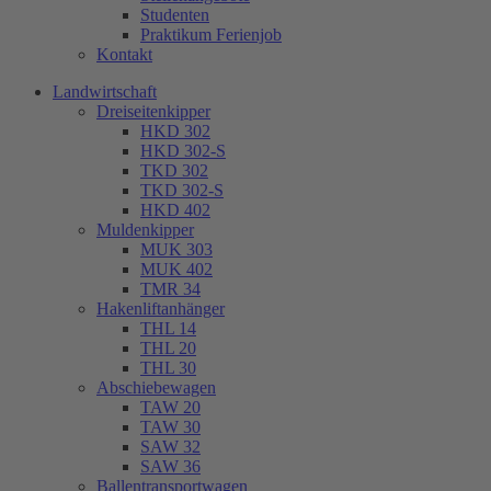
Studenten
Praktikum Ferienjob
Kontakt
Landwirtschaft
Dreiseitenkipper
HKD 302
HKD 302-S
TKD 302
TKD 302-S
HKD 402
Muldenkipper
MUK 303
MUK 402
TMR 34
Hakenliftanhänger
THL 14
THL 20
THL 30
Abschiebewagen
TAW 20
TAW 30
SAW 32
SAW 36
Ballentransportwagen