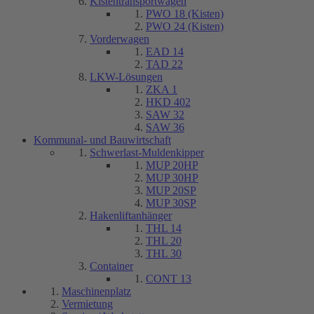
Kistentransportwagen
PWO 18 (Kisten)
PWO 24 (Kisten)
Vorderwagen
EAD 14
TAD 22
LKW-Lösungen
ZKA 1
HKD 402
SAW 32
SAW 36
Kommunal- und Bauwirtschaft
Schwerlast-Muldenkipper
MUP 20HP
MUP 30HP
MUP 20SP
MUP 30SP
Hakenliftanhänger
THL 14
THL 20
THL 30
Container
CONT 13
Maschinenplatz
Vermietung