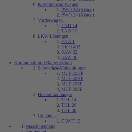
Kistentransportwagen
PWO 18 (Kisten)
PWO 24 (Kisten)
Vorderwagen
EAD 14
TAD 22
LKW-Lösungen
ZKA 1
HKD 402
SAW 32
SAW 36
Kommunal- und Bauwirtschaft
Schwerlast-Muldenkipper
MUP 20HP
MUP 30HP
MUP 20SP
MUP 30SP
Hakenliftanhänger
THL 14
THL 20
THL 30
Container
CONT 13
Maschinenplatz
Vermietung