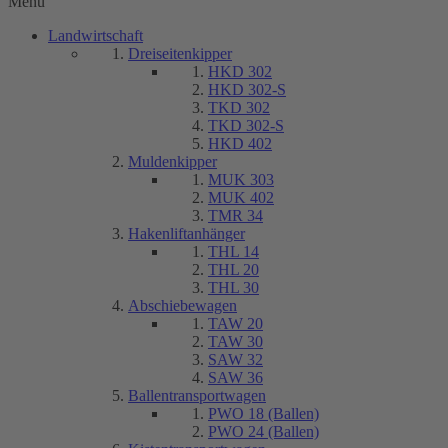
Menu
Landwirtschaft
Dreiseitenkipper
HKD 302
HKD 302-S
TKD 302
TKD 302-S
HKD 402
Muldenkipper
MUK 303
MUK 402
TMR 34
Hakenliftanhänger
THL 14
THL 20
THL 30
Abschiebewagen
TAW 20
TAW 30
SAW 32
SAW 36
Ballentransportwagen
PWO 18 (Ballen)
PWO 24 (Ballen)