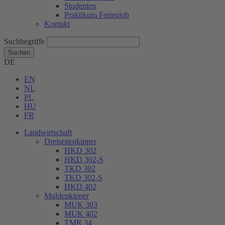
Studenten
Praktikum Ferienjob
Kontakt
Suchbegriffe
Suchen
DE
EN
NL
PL
HU
FR
Landwirtschaft
Dreiseitenkipper
HKD 302
HKD 302-S
TKD 302
TKD 302-S
HKD 402
Muldenkipper
MUK 303
MUK 402
TMR 34