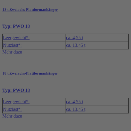
powered by
Usercentrics Consent
Management Platform
&
eRecht24
18 t Zweiachs-Plattformanhänger
Typ: PWO 18
Leergewicht*:
ca. 4,55 t
Nutzlast*:
ca. 13,45 t
Mehr dazu
18 t Zweiachs-Plattformanhänger
Typ: PWO 18
Leergewicht*:
ca. 4,55 t
Nutzlast*:
ca. 13,45 t
Mehr dazu