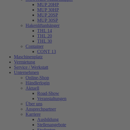
MUP 20HP
MUP 30HP
MUP 20SP
MUP 30SP
Hakenliftanhänger
THL 14
THL 20
THL 30
Container
CONT 13
Maschinenplatz
Vermietung
Service / Werkstatt
Unternehmen
Online-Shop
Händlerlogin
Aktuell
Road-Show
Veranstaltungen
Über uns
Ansprechpartner
Karriere
Ausbildung
Stellenangebote
Studenten