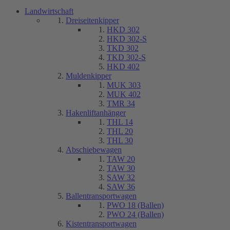
Landwirtschaft
Dreiseitenkipper
HKD 302
HKD 302-S
TKD 302
TKD 302-S
HKD 402
Muldenkipper
MUK 303
MUK 402
TMR 34
Hakenliftanhänger
THL 14
THL 20
THL 30
Abschiebewagen
TAW 20
TAW 30
SAW 32
SAW 36
Ballentransportwagen
PWO 18 (Ballen)
PWO 24 (Ballen)
Kistentransportwagen