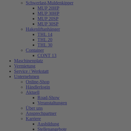
Schwerlast-Muldenkipper
MUP 20HP
MUP 30HP
MUP 20SP
MUP 30SP
Hakenliftanhänger
THL 14
THL 20
THL 30
Container
CONT 13
Maschinenplatz
Vermietung
Service / Werkstatt
Unternehmen
Online-Shop
Händlerlogin
Aktuell
Road-Show
Veranstaltungen
Über uns
Ansprechpartner
Karriere
Ausbildung
Stellenangebote