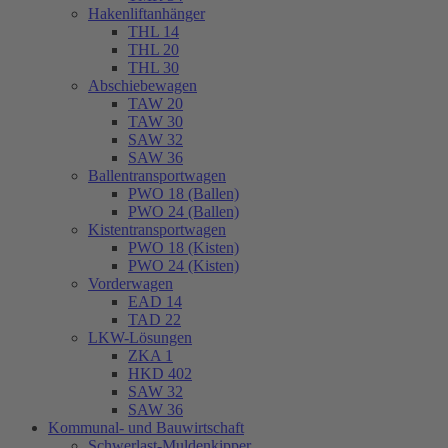
Hakenliftanhänger
THL 14
THL 20
THL 30
Abschiebewagen
TAW 20
TAW 30
SAW 32
SAW 36
Ballentransportwagen
PWO 18 (Ballen)
PWO 24 (Ballen)
Kistentransportwagen
PWO 18 (Kisten)
PWO 24 (Kisten)
Vorderwagen
EAD 14
TAD 22
LKW-Lösungen
ZKA 1
HKD 402
SAW 32
SAW 36
Kommunal- und Bauwirtschaft
Schwerlast-Muldenkipper