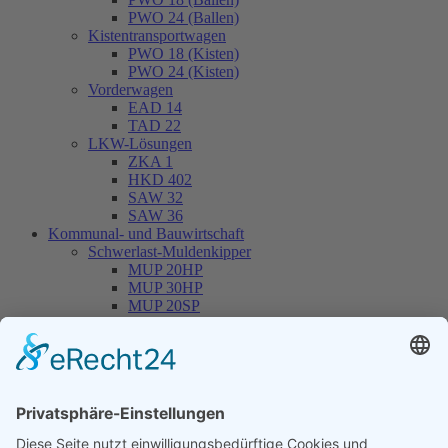
PWO 24 (Ballen)
Kistentransportwagen
PWO 18 (Kisten)
PWO 24 (Kisten)
Vorderwagen
EAD 14
TAD 22
LKW-Lösungen
ZKA 1
HKD 402
SAW 32
SAW 36
Kommunal- und Bauwirtschaft
Schwerlast-Muldenkipper
MUP 20HP
MUP 30HP
MUP 20SP
MUP 30SP
Hakenliftanhänger
THL 14
THL 20
THL 30
Container
CONT 13