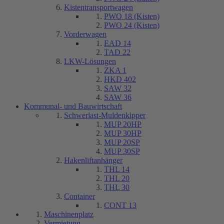
Kistentransportwagen
PWO 18 (Kisten)
PWO 24 (Kisten)
Vorderwagen
EAD 14
TAD 22
LKW-Lösungen
ZKA 1
HKD 402
SAW 32
SAW 36
Kommunal- und Bauwirtschaft
Schwerlast-Muldenkipper
MUP 20HP
MUP 30HP
MUP 20SP
MUP 30SP
Hakenliftanhänger
THL 14
THL 20
THL 30
Container
CONT 13
Maschinenplatz
Vermietung