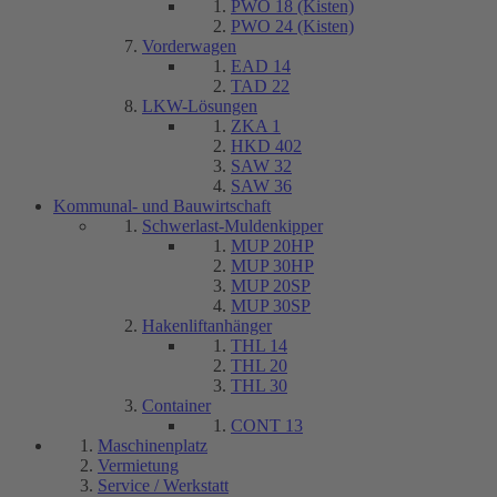
PWO 18 (Kisten)
PWO 24 (Kisten)
Vorderwagen
EAD 14
TAD 22
LKW-Lösungen
ZKA 1
HKD 402
SAW 32
SAW 36
Kommunal- und Bauwirtschaft
Schwerlast-Muldenkipper
MUP 20HP
MUP 30HP
MUP 20SP
MUP 30SP
Hakenliftanhänger
THL 14
THL 20
THL 30
Container
CONT 13
Maschinenplatz
Vermietung
Service / Werkstatt