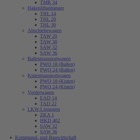
TMR 34
Hakenliftanhänger
THL 14
THL 20
THL 30
Abschiebewagen
TAW 20
TAW 30
SAW 32
SAW 36
Ballentransportwagen
PWO 18 (Ballen)
PWO 24 (Ballen)
Kistentransportwagen
PWO 18 (Kisten)
PWO 24 (Kisten)
Vorderwagen
EAD 14
TAD 22
LKW-Lösungen
ZKA 1
HKD 402
SAW 32
SAW 36
Kommunal- und Bauwirtschaft