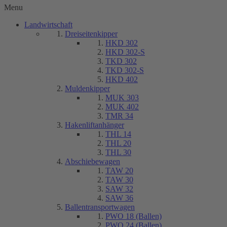
Menu
Landwirtschaft
Dreiseitenkipper
HKD 302
HKD 302-S
TKD 302
TKD 302-S
HKD 402
Muldenkipper
MUK 303
MUK 402
TMR 34
Hakenliftanhänger
THL 14
THL 20
THL 30
Abschiebewagen
TAW 20
TAW 30
SAW 32
SAW 36
Ballentransportwagen
PWO 18 (Ballen)
PWO 24 (Ballen)