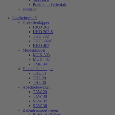
Praktikum Ferienjob
Kontakt
Landwirtschaft
Dreiseitenkipper
HKD 302
HKD 302-S
TKD 302
TKD 302-S
HKD 402
Muldenkipper
MUK 303
MUK 402
TMR 34
Hakenliftanhänger
THL 14
THL 20
THL 30
Abschiebewagen
TAW 20
TAW 30
SAW 32
SAW 36
Ballentransportwagen
PWO 18 (Ballen)