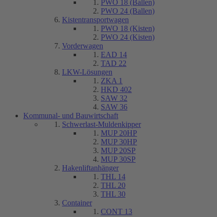
PWO 18 (Ballen)
PWO 24 (Ballen)
Kistentransportwagen
PWO 18 (Kisten)
PWO 24 (Kisten)
Vorderwagen
EAD 14
TAD 22
LKW-Lösungen
ZKA 1
HKD 402
SAW 32
SAW 36
Kommunal- und Bauwirtschaft
Schwerlast-Muldenkipper
MUP 20HP
MUP 30HP
MUP 20SP
MUP 30SP
Hakenliftanhänger
THL 14
THL 20
THL 30
Container
CONT 13