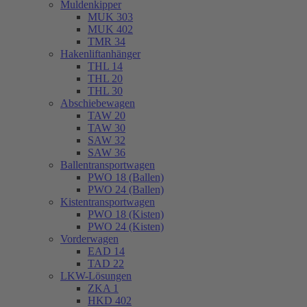
Muldenkipper
MUK 303
MUK 402
TMR 34
Hakenliftanhänger
THL 14
THL 20
THL 30
Abschiebewagen
TAW 20
TAW 30
SAW 32
SAW 36
Ballentransportwagen
PWO 18 (Ballen)
PWO 24 (Ballen)
Kistentransportwagen
PWO 18 (Kisten)
PWO 24 (Kisten)
Vorderwagen
EAD 14
TAD 22
LKW-Lösungen
ZKA 1
HKD 402