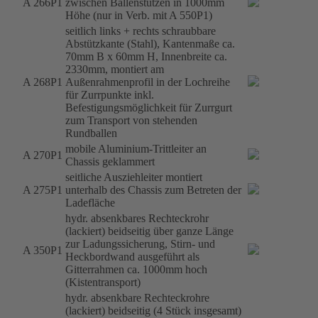
A 266P1
zwischen Ballenstützen in 1000mm
Höhe (nur in Verb. mit A 550P1)
seitlich links + rechts schraubbare
Abstützkante (Stahl), Kantenmaße ca.
70mm B x 60mm H, Innenbreite ca.
2330mm, montiert am
A 268P1
Außenrahmenprofil in der Lochreihe
für Zurrpunkte inkl.
Befestigungsmöglichkeit für Zurrgurt
zum Transport von stehenden
Rundballen
mobile Aluminium-Trittleiter an
A 270P1
Chassis geklammert
seitliche Ausziehleiter montiert
A 275P1
unterhalb des Chassis zum Betreten der
Ladefläche
hydr. absenkbares Rechteckrohr
(lackiert) beidseitig über ganze Länge
zur Ladungssicherung, Stirn- und
A 350P1
Heckbordwand ausgeführt als
Gitterrahmen ca. 1000mm hoch
(Kistentransport)
hydr. absenkbare Rechteckrohre
(lackiert) beidseitig (4 Stück insgesamt)