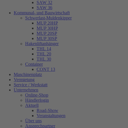
SAW 32
SAW 36
Kommunal- und Bauwirtschaft
Schwerlast-Muldenkipper
MUP 20HP
MUP 30HP
MUP 20SP
MUP 30SP
Hakenliftanhänger
THL 14
THL 20
THL 30
Container
CONT 13
Maschinenplatz
Vermietung
Service / Werkstatt
Unternehmen
Online-Shop
Händlerlogin
Aktuell
Road-Show
Veranstaltungen
Über uns
Ansprechpartner