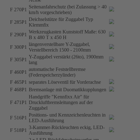
Seitenanfahrschutz (bei Zulassung > 40
F 270P1
km/h vorgeschrieben)
Deichselstütze für Zuggabel Typ
F 285P1
Klemmfix
Werkzeugkasten Kunststoff Maße: 630
F 290P1
B x 480 T x 450 H
längenverstellbare Y-Zuggabel,
F 300P1
Verstellbereich 1500 - 2100mm
Y-Zuggabel verstärkt (26to), 1900mm
F 305P1
lang
automatische Feststellbremse
F 460P1
(Federspeicherzylinder)
F 465P1
separates Löseventil für Vorderachse
F 468P1
Bremsanlage mit Duomatikkupplungen
Handgriffe "Kennfixx Air" für
F 471P1
Druckluftbremsleitungen auf der
Zuggabel
Positions- und Kennzeichenleuchten in
F 516P1
LED-Ausführung
3-Kammer-Rückleuchten eckig, LED-
F 518P1
Ausführung
2 x LED-Rückfahrscheinwerfer am