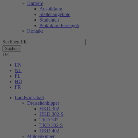
Karriere
Ausbildung
Stellenangebote
Studenten
Praktikum Ferienjob
Kontakt
Suchbegriffe
Suchen
DE
EN
NL
PL
HU
FR
Landwirtschaft
Dreiseitenkipper
HKD 302
HKD 302-S
TKD 302
TKD 302-S
HKD 402
Muldenkipper