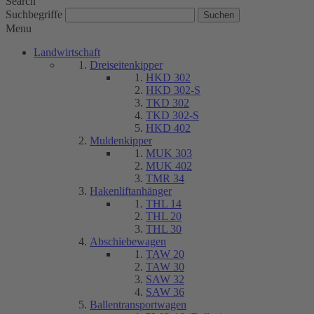
Search
Suchbegriffe
Menu
Landwirtschaft
Dreiseitenkipper
HKD 302
HKD 302-S
TKD 302
TKD 302-S
HKD 402
Muldenkipper
MUK 303
MUK 402
TMR 34
Hakenliftanhänger
THL 14
THL 20
THL 30
Abschiebewagen
TAW 20
TAW 30
SAW 32
SAW 36
Ballentransportwagen