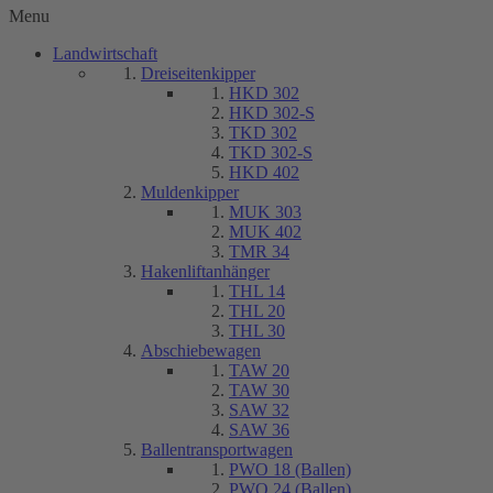
Menu
Landwirtschaft
Dreiseitenkipper
HKD 302
HKD 302-S
TKD 302
TKD 302-S
HKD 402
Muldenkipper
MUK 303
MUK 402
TMR 34
Hakenliftanhänger
THL 14
THL 20
THL 30
Abschiebewagen
TAW 20
TAW 30
SAW 32
SAW 36
Ballentransportwagen
PWO 18 (Ballen)
PWO 24 (Ballen)