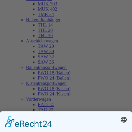
MUK 303
MUK 402
TMR 34
Hakenliftanhänger
THL 14
THL 20
THL 30
Abschiebewagen
TAW 20
TAW 30
SAW 32
SAW 36
Ballentransportwagen
PWO 18 (Ballen)
PWO 24 (Ballen)
Kistentransportwagen
PWO 18 (Kisten)
PWO 24 (Kisten)
Vorderwagen
EAD 14
TAD 22
LKW-Lösungen
ZKA 1
HKD 402
SAW 32