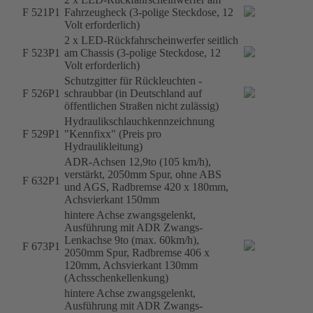
F 521P1
Fahrzeugheck (3-polige Steckdose, 12
Volt erforderlich)
2 x LED-Rückfahrscheinwerfer seitlich
F 523P1
am Chassis (3-polige Steckdose, 12
Volt erforderlich)
Schutzgitter für Rückleuchten -
F 526P1
schraubbar (in Deutschland auf
öffentlichen Straßen nicht zulässig)
Hydraulikschlauchkennzeichnung
F 529P1
"Kennfixx" (Preis pro
Hydraulikleitung)
ADR-Achsen 12,9to (105 km/h),
verstärkt, 2050mm Spur, ohne ABS
F 632P1
und AGS, Radbremse 420 x 180mm,
Achsvierkant 150mm
hintere Achse zwangsgelenkt,
Ausführung mit ADR Zwangs-
Lenkachse 9to (max. 60km/h),
F 673P1
2050mm Spur, Radbremse 406 x
120mm, Achsvierkant 130mm
(Achsschenkellenkung)
hintere Achse zwangsgelenkt,
Ausführung mit ADR Zwangs-