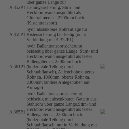
über ganze Länge zur
A 352P1
Ladungssicherung, Stirn- und
Heckbordwand ausgeführt als
Gitterrahmen ca. 2200mm hoch
(Kistentransport)
hydr. absenkbare Rohrauflage für
A 355P1
Kistensicherung beidseitig (nur in
Verbindung mit A 352P1)
hydr. Ballentransportsicherung
beidseitig über ganze Länge, Stirn- und
Heckbordwand ausgeführt als festes
Ballengitter ca. 2200mm hoch
A 361P1
(horizontale Teilung durch
Schraubflansch), Anlegehöhe unteres
Rohr ca. 1060mm, oberes Rohr ca.
2300mm (andere Anlegehöhen auf
Anfrage)
hydr. Ballentransportsicherung
beidseitig mit absenkbaren Gattern aus
Stahlrohr über ganze Länge,Stirn- und
Heckbordwand ausgeführt als festes
A 365P1
Ballengatter ca. 2200mm hoch
(horizontale Teilung durch
Schraubflansch, nur in Verbindung mit