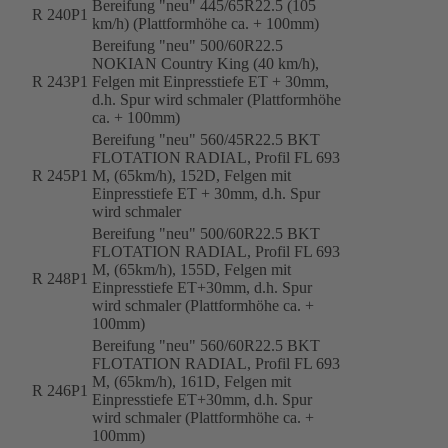
Bereifung "neu" 445/65R22.5 (105
R 240P1
km/h) (Plattformhöhe ca. + 100mm)
Bereifung "neu" 500/60R22.5
NOKIAN Country King (40 km/h),
R 243P1
Felgen mit Einpresstiefe ET + 30mm,
d.h. Spur wird schmaler (Plattformhöhe
ca. + 100mm)
Bereifung "neu" 560/45R22.5 BKT
FLOTATION RADIAL, Profil FL 693
R 245P1
M, (65km/h), 152D, Felgen mit
Einpresstiefe ET + 30mm, d.h. Spur
wird schmaler
Bereifung "neu" 500/60R22.5 BKT
FLOTATION RADIAL, Profil FL 693
M, (65km/h), 155D, Felgen mit
R 248P1
Einpresstiefe ET+30mm, d.h. Spur
wird schmaler (Plattformhöhe ca. +
100mm)
Bereifung "neu" 560/60R22.5 BKT
FLOTATION RADIAL, Profil FL 693
M, (65km/h), 161D, Felgen mit
R 246P1
Einpresstiefe ET+30mm, d.h. Spur
wird schmaler (Plattformhöhe ca. +
100mm)