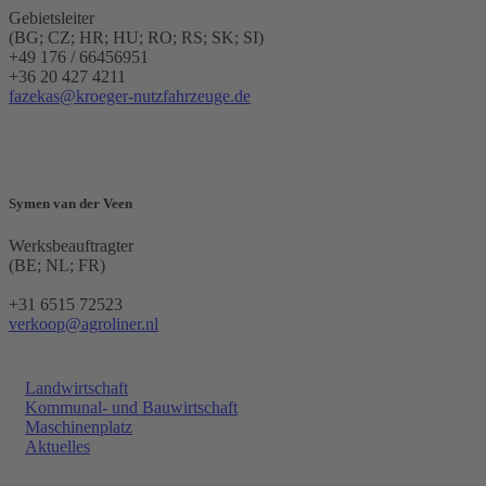
Gebietsleiter
(BG; CZ; HR; HU; RO; RS; SK; SI)
+49 176 / 66456951
+36 20 427 4211
fazekas@kroeger-nutzfahrzeuge.de
Symen van der Veen
Werksbeauftragter
(BE; NL; FR)
+31 6515 72523
verkoop@agroliner.nl
Landwirtschaft
Kommunal- und Bauwirtschaft
Maschinenplatz
Aktuelles