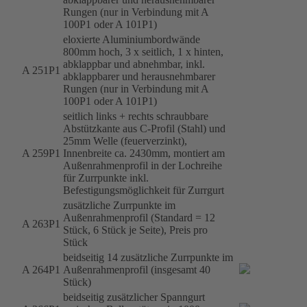
Rungen (nur in Verbindung mit A
100P1 oder A 101P1)
eloxierte Aluminiumbordwände
800mm hoch, 3 x seitlich, 1 x hinten,
abklappbar und abnehmbar, inkl.
A 251P1
abklappbarer und herausnehmbarer
Rungen (nur in Verbindung mit A
100P1 oder A 101P1)
seitlich links + rechts schraubbare
Abstützkante aus C-Profil (Stahl) und
25mm Welle (feuerverzinkt),
A 259P1
Innenbreite ca. 2430mm, montiert am
Außenrahmenprofil in der Lochreihe
für Zurrpunkte inkl.
Befestigungsmöglichkeit für Zurrgurt
zusätzliche Zurrpunkte im
Außenrahmenprofil (Standard = 12
A 263P1
Stück, 6 Stück je Seite), Preis pro
Stück
beidseitig 14 zusätzliche Zurrpunkte im
A 264P1
Außenrahmenprofil (insgesamt 40
Stück)
beidseitig zusätzlicher Spanngurt