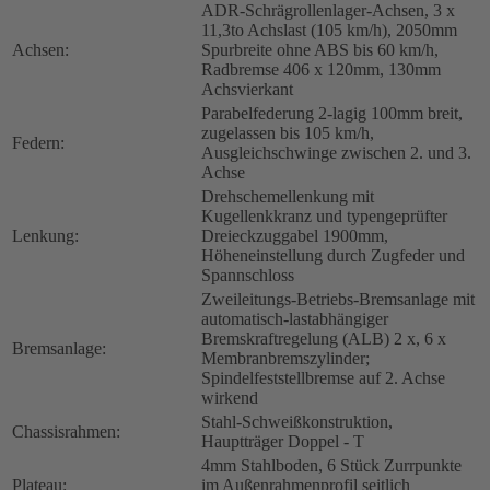
ADR-Schrägrollenlager-Achsen, 3 x
11,3to Achslast (105 km/h), 2050mm
Achsen:
Spurbreite ohne ABS bis 60 km/h,
Radbremse 406 x 120mm, 130mm
Achsvierkant
Parabelfederung 2-lagig 100mm breit,
zugelassen bis 105 km/h,
Federn:
Ausgleichschwinge zwischen 2. und 3.
Achse
Drehschemellenkung mit
Kugellenkkranz und typengeprüfter
Lenkung:
Dreieckzuggabel 1900mm,
Höheneinstellung durch Zugfeder und
Spannschloss
Zweileitungs-Betriebs-Bremsanlage mit
automatisch-lastabhängiger
Bremskraftregelung (ALB) 2 x, 6 x
Bremsanlage:
Membranbremszylinder;
Spindelfeststellbremse auf 2. Achse
wirkend
Stahl-Schweißkonstruktion,
Chassisrahmen:
Hauptträger Doppel - T
4mm Stahlboden, 6 Stück Zurrpunkte
Plateau:
im Außenrahmenprofil seitlich