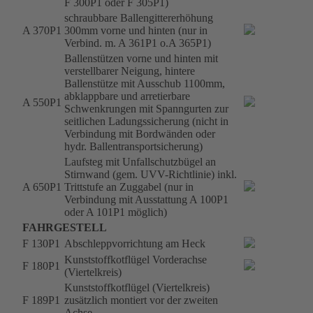
F 300P1 oder F 305P1)
schraubbare Ballengittererhöhung
A 370P1
300mm vorne und hinten (nur in
Verbind. m. A 361P1 o.A 365P1)
Ballenstützen vorne und hinten mit
verstellbarer Neigung, hintere
Ballenstütze mit Ausschub 1100mm,
abklappbare und arretierbare
A 550P1
Schwenkrungen mit Spanngurten zur
seitlichen Ladungssicherung (nicht in
Verbindung mit Bordwänden oder
hydr. Ballentransportsicherung)
Laufsteg mit Unfallschutzbügel an
Stirnwand (gem. UVV-Richtlinie) inkl.
A 650P1
Trittstufe an Zuggabel (nur in
Verbindung mit Ausstattung A 100P1
oder A 101P1 möglich)
FAHRGESTELL
F 130P1
Abschleppvorrichtung am Heck
Kunststoffkotflügel Vorderachse
F 180P1
(Viertelkreis)
Kunststoffkotflügel (Viertelkreis)
F 189P1
zusätzlich montiert vor der zweiten
Achse