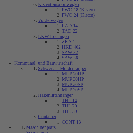
Kistentransportwagen
PWO 18 (Kisten)
PWO 24 (Kisten)
Vorderwagen
EAD 14
TAD 22
LKW-Lösungen
ZKA 1
HKD 402
SAW 32
SAW 36
Kommunal- und Bauwirtschaft
Schwerlast-Muldenkipper
MUP 20HP
MUP 30HP
MUP 20SP
MUP 30SP
Hakenliftanhänger
THL 14
THL 20
THL 30
Container
CONT 13
Maschinenplatz
Vermietung