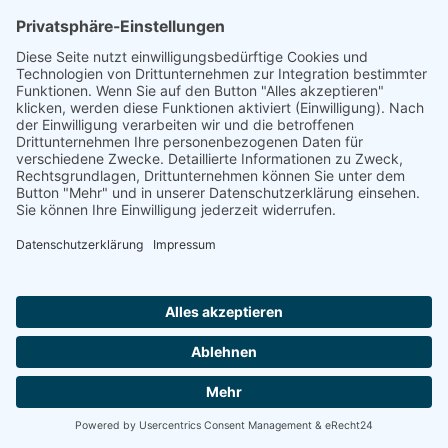
SAW 36
Kommunal- und Bauwirtschaft
Schwerlast-Muldenkipper
MUP 20HP
MUP 30HP
MUP 20SP
MUP 30SP
Hakenliftanhänger
THL 14
THL 20
THL 30
Container
CONT 13
Maschinenplatz
Vermietung
Service / Werkstatt
Unternehmen
Online-Shop
Händlerlogin
Aktuell
Road-Show
Veranstaltungen
Über uns
Ansprechpartner
Karriere