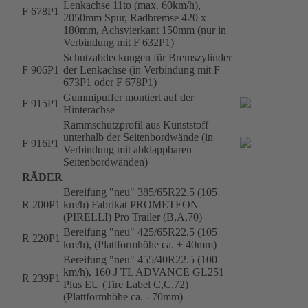
Lenkachse 11to (max. 60km/h),
F 678P1
2050mm Spur, Radbremse 420 x
180mm, Achsvierkant 150mm (nur in
Verbindung mit F 632P1)
Schutzabdeckungen für Bremszylinder
F 906P1
der Lenkachse (in Verbindung mit F
673P1 oder F 678P1)
Gummipuffer montiert auf der
F 915P1
Hinterachse
Rammschutzprofil aus Kunststoff
unterhalb der Seitenbordwände (in
F 916P1
Verbindung mit abklappbaren
Seitenbordwänden)
RÄDER
Bereifung "neu" 385/65R22.5 (105
R 200P1
km/h) Fabrikat PROMETEON
(PIRELLI) Pro Trailer (B,A,70)
Bereifung "neu" 425/65R22.5 (105
R 220P1
km/h), (Plattformhöhe ca. + 40mm)
Bereifung "neu" 455/40R22.5 (100
km/h), 160 J TL ADVANCE GL251
R 239P1
Plus EU (Tire Label C,C,72)
(Plattformhöhe ca. - 70mm)