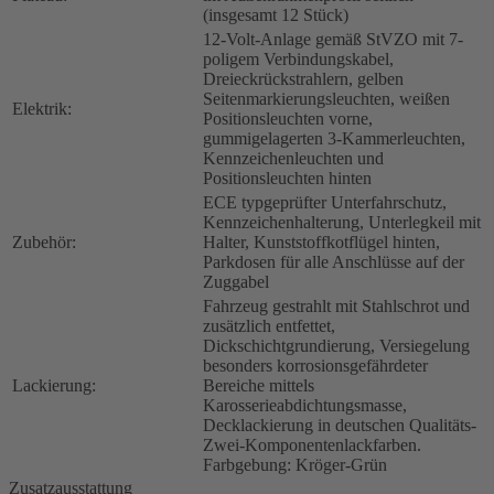
(insgesamt 12 Stück)
12-Volt-Anlage gemäß StVZO mit 7-
poligem Verbindungskabel,
Dreieckrückstrahlern, gelben
Seitenmarkierungsleuchten, weißen
Elektrik:
Positionsleuchten vorne,
gummigelagerten 3-Kammerleuchten,
Kennzeichenleuchten und
Positionsleuchten hinten
ECE typgeprüfter Unterfahrschutz,
Kennzeichenhalterung, Unterlegkeil mit
Zubehör:
Halter, Kunststoffkotflügel hinten,
Parkdosen für alle Anschlüsse auf der
Zuggabel
Fahrzeug gestrahlt mit Stahlschrot und
zusätzlich entfettet,
Dickschichtgrundierung, Versiegelung
besonders korrosionsgefährdeter
Lackierung:
Bereiche mittels
Karosserieabdichtungsmasse,
Decklackierung in deutschen Qualitäts-
Zwei-Komponentenlackfarben.
Farbgebung: Kröger-Grün
Zusatzausstattung