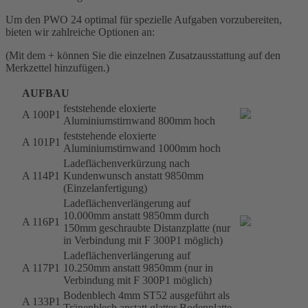
Um den PWO 24 optimal für spezielle Aufgaben vorzubereiten,
bieten wir zahlreiche Optionen an:
(Mit dem + können Sie die einzelnen Zusatzausstattung auf den
Merkzettel hinzufügen.)
AUFBAU
feststehende eloxierte
A 100P1
Aluminiumstirnwand 800mm hoch
feststehende eloxierte
A 101P1
Aluminiumstirnwand 1000mm hoch
Ladeflächenverkürzung nach
A 114P1
Kundenwunsch anstatt 9850mm
(Einzelanfertigung)
Ladeflächenverlängerung auf
10.000mm anstatt 9850mm durch
A 116P1
150mm geschraubte Distanzplatte (nur
in Verbindung mit F 300P1 möglich)
Ladeflächenverlängerung auf
A 117P1
10.250mm anstatt 9850mm (nur in
Verbindung mit F 300P1 möglich)
Bodenblech 4mm ST52 ausgeführt als
A 133P1
Tränenblech anstatt glatter Bodenplatte