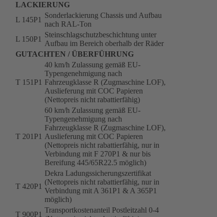
LACKIERUNG
Sonderlackierung Chassis und Aufbau
L 145P1
nach RAL-Ton
Steinschlagschutzbeschichtung unter
L 150P1
Aufbau im Bereich oberhalb der Räder
GUTACHTEN / ÜBERFÜHRUNG
40 km/h Zulassung gemäß EU-
Typengenehmigung nach
T 151P1
Fahrzeugklasse R (Zugmaschine LOF),
Auslieferung mit COC Papieren
(Nettopreis nicht rabattierfähig)
60 km/h Zulassung gemäß EU-
Typengenehmigung nach
Fahrzeugklasse R (Zugmaschine LOF),
T 201P1
Auslieferung mit COC Papieren
(Nettopreis nicht rabattierfähig, nur in
Verbindung mit F 270P1 & nur bis
Bereifung 445/65R22.5 möglich)
Dekra Ladungssicherungszertifikat
(Nettopreis nicht rabattierfähig, nur in
T 420P1
Verbindung mit A 361P1 & A 365P1
möglich)
Transportkostenanteil Postleitzahl 0-4
T 900P1