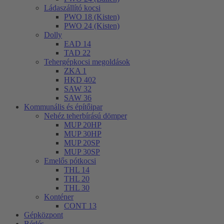
Ládaszállító kocsi
PWO 18 (Kisten)
PWO 24 (Kisten)
Dolly
EAD 14
TAD 22
Tehergépkocsi megoldások
ZKA 1
HKD 402
SAW 32
SAW 36
Kommunális és építőipar
Nehéz teherbírású dömper
MUP 20HP
MUP 30HP
MUP 20SP
MUP 30SP
Emelős pótkocsi
THL 14
THL 20
THL 30
Konténer
CONT 13
Gépközpont
Bérlés