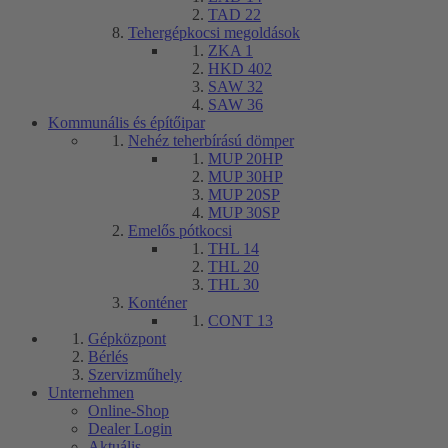
TAD 22
Tehergépkocsi megoldások
ZKA 1
HKD 402
SAW 32
SAW 36
Kommunális és építőipar
Nehéz teherbírású dömper
MUP 20HP
MUP 30HP
MUP 20SP
MUP 30SP
Emelős pótkocsi
THL 14
THL 20
THL 30
Konténer
CONT 13
Gépközpont
Bérlés
Szervizműhely
Unternehmen
Online-Shop
Dealer Login
Aktuális