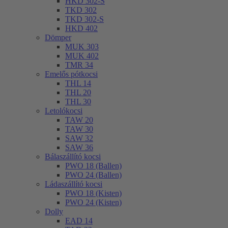
HKD 302-S
TKD 302
TKD 302-S
HKD 402
Dömper
MUK 303
MUK 402
TMR 34
Emelős pótkocsi
THL 14
THL 20
THL 30
Letolókocsi
TAW 20
TAW 30
SAW 32
SAW 36
Bálaszállító kocsi
PWO 18 (Ballen)
PWO 24 (Ballen)
Ládaszállító kocsi
PWO 18 (Kisten)
PWO 24 (Kisten)
Dolly
EAD 14