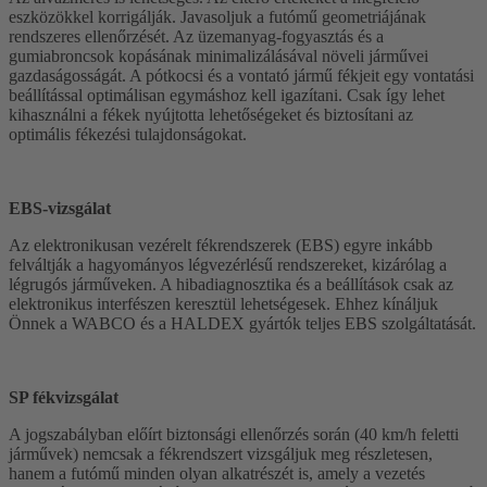
eszközökkel korrigálják. Javasoljuk a futómű geometriájának
rendszeres ellenőrzését. Az üzemanyag-fogyasztás és a
gumiabroncsok kopásának minimalizálásával növeli járművei
gazdaságosságát. A pótkocsi és a vontató jármű fékjeit egy vontatási
beállítással optimálisan egymáshoz kell igazítani. Csak így lehet
kihasználni a fékek nyújtotta lehetőségeket és biztosítani az
optimális fékezési tulajdonságokat.
EBS-vizsgálat
Az elektronikusan vezérelt fékrendszerek (EBS) egyre inkább
felváltják a hagyományos légvezérlésű rendszereket, kizárólag a
légrugós járműveken. A hibadiagnosztika és a beállítások csak az
elektronikus interfészen keresztül lehetségesek. Ehhez kínáljuk
Önnek a WABCO és a HALDEX gyártók teljes EBS szolgáltatását.
SP fékvizsgálat
A jogszabályban előírt biztonsági ellenőrzés során (40 km/h feletti
járművek) nemcsak a fékrendszert vizsgáljuk meg részletesen,
hanem a futómű minden olyan alkatrészét is, amely a vezetés