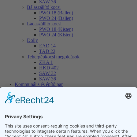
SAW 36
Bálaszállító kocsi
PWO 18 (Ballen)
PWO 24 (Ballen)
Ládaszállító kocsi
PWO 18 (Kisten)
PWO 24 (Kisten)
Dolly
EAD 14
TAD 22
Tehergépkocsi megoldások
ZKA 1
HKD 402
SAW 32
SAW 36
Kommunális és építőipar
Nehéz teherbírású dömper
MUP 20HP
MUP 30HP
MUP 20SP
MUP 30SP
Emelős pótkocsi
THL 14
THL 20
THL 30