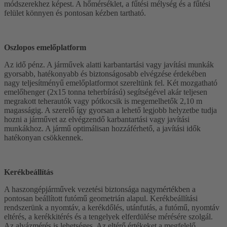
módszerekhez képest. A hőmérséklet, a fűtési mélység és a fűtési
felület könnyen és pontosan kézben tartható.
Oszlopos emelőplatform
Az idő pénz. A járművek alatti karbantartási vagy javítási munkák
gyorsabb, hatékonyabb és biztonságosabb elvégzése érdekében
nagy teljesítményű emelőplatformot szereltünk fel. Két mozgatható
emelőhenger (2x15 tonna teherbírású) segítségével akár teljesen
megrakott teherautók vagy pótkocsik is megemelhetők 2,10 m
magasságig. A szerelő így gyorsan a lehető legjobb helyzetbe tudja
hozni a járművet az elvégzendő karbantartási vagy javítási
munkákhoz. A jármű optimálisan hozzáférhető, a javítási idők
hatékonyan csökkennek.
Kerékbeállítás
A haszongépjárművek vezetési biztonsága nagymértékben a
pontosan beállított futómű geometrián alapul. Kerékbeállítási
rendszerünk a nyomtáv, a kerékdőlés, utánfutás, a futómű, nyomtáv
eltérés, a kerékkitérés és a tengelyek elferdülése mérésére szolgál.
Az alvázmérés is lehetséges. Az eltérő értékeket a megfelelő