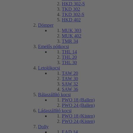
HKD 302-S
TKD 302
TKD 302-S
HKD 402
Dömper
MUK 303
MUK 402
TMR 34
Emelős pótkocsi
THL 14
THL 20
THL 30
Letolókocsi
TAW 20
TAW 30
SAW 32
SAW 36
Bálaszállító kocsi
PWO 18 (Ballen)
PWO 24 (Ballen)
Ládaszállító kocsi
PWO 18 (Kisten)
PWO 24 (Kisten)
Dolly
EAD 14