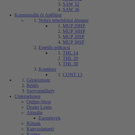
SAW 32
SAW 36
Kommunális és építőipar
Nehéz teherbírású dömper
MUP 20HP
MUP 30HP
MUP 20SP
MUP 30SP
Emelős pótkocsi
THL 14
THL 20
THL 30
Konténer
CONT 13
Gépközpont
Bérlés
Szervizműhely
Unternehmen
Online-Shop
Dealer Login
Aktuális
Események
Rólunk
Kapcsolattartó
Karrier