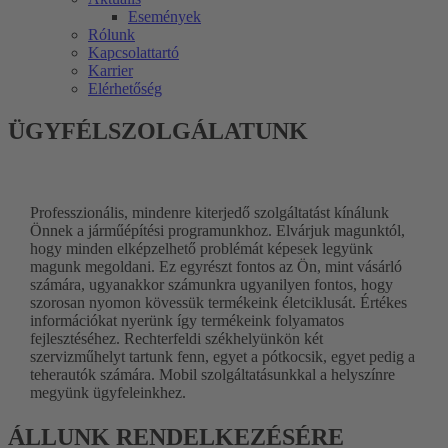
Események
Rólunk
Kapcsolattartó
Karrier
Elérhetőség
ÜGYFÉLSZOLGÁLATUNK
Professzionális, mindenre kiterjedő szolgáltatást kínálunk
Önnek a járműépítési programunkhoz. Elvárjuk magunktól,
hogy minden elképzelhető problémát képesek legyünk
magunk megoldani. Ez egyrészt fontos az Ön, mint vásárló
számára, ugyanakkor számunkra ugyanilyen fontos, hogy
szorosan nyomon kövessük termékeink életciklusát. Értékes
információkat nyerünk így termékeink folyamatos
fejlesztéséhez. Rechterfeldi székhelyünkön két
szervizműhelyt tartunk fenn, egyet a pótkocsik, egyet pedig a
teherautók számára. Mobil szolgáltatásunkkal a helyszínre
megyünk ügyfeleinkhez.
ÁLLUNK RENDELKEZÉSÉRE