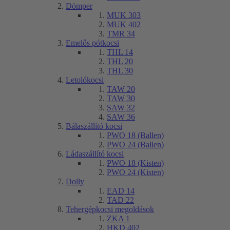
Dömper
MUK 303
MUK 402
TMR 34
Emelős pótkocsi
THL 14
THL 20
THL 30
Letolókocsi
TAW 20
TAW 30
SAW 32
SAW 36
Bálaszállító kocsi
PWO 18 (Ballen)
PWO 24 (Ballen)
Ládaszállító kocsi
PWO 18 (Kisten)
PWO 24 (Kisten)
Dolly
EAD 14
TAD 22
Tehergépkocsi megoldások
ZKA 1
HKD 402