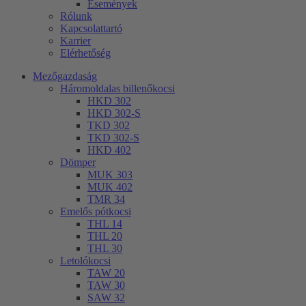
Események
Rólunk
Kapcsolattartó
Karrier
Elérhetőség
Mezőgazdaság
Háromoldalas billenőkocsi
HKD 302
HKD 302-S
TKD 302
TKD 302-S
HKD 402
Dömper
MUK 303
MUK 402
TMR 34
Emelős pótkocsi
THL 14
THL 20
THL 30
Letolókocsi
TAW 20
TAW 30
SAW 32