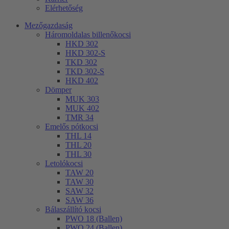
Elérhetőség
Mezőgazdaság
Háromoldalas billenőkocsi
HKD 302
HKD 302-S
TKD 302
TKD 302-S
HKD 402
Dömper
MUK 303
MUK 402
TMR 34
Emelős pótkocsi
THL 14
THL 20
THL 30
Letolókocsi
TAW 20
TAW 30
SAW 32
SAW 36
Bálaszállító kocsi
PWO 18 (Ballen)
PWO 24 (Ballen)