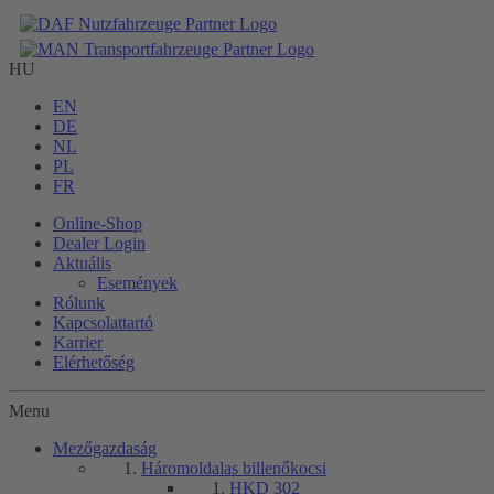
HU
EN
DE
NL
PL
FR
Online-Shop
Dealer Login
Aktuális
Események
Rólunk
Kapcsolattartó
Karrier
Elérhetőség
Menu
Mezőgazdaság
Háromoldalas billenőkocsi
HKD 302