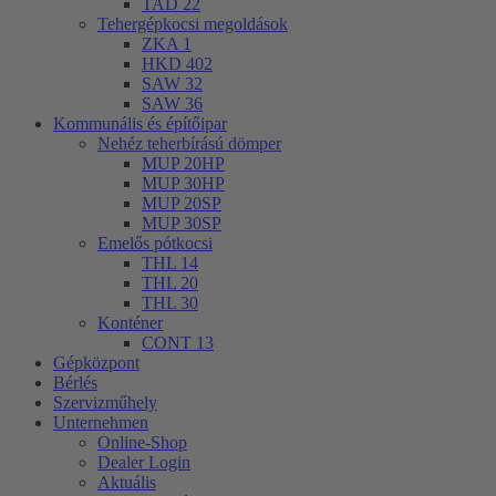
TAD 22
Tehergépkocsi megoldások
ZKA 1
HKD 402
SAW 32
SAW 36
Kommunális és építőipar
Nehéz teherbírású dömper
MUP 20HP
MUP 30HP
MUP 20SP
MUP 30SP
Emelős pótkocsi
THL 14
THL 20
THL 30
Konténer
CONT 13
Gépközpont
Bérlés
Szervizműhely
Unternehmen
Online-Shop
Dealer Login
Aktuális