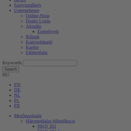
Szervizműhely
Unternehmen
Online-Shop
Dealer Login
Aktuális
Események
Rólunk
Kapcsolattartó
Karrier
Elérhetőség
Keywords
Search
HU
EN
DE
NL
PL
FR
Mezőgazdaság
Háromoldalas billenőkocsi
HKD 302