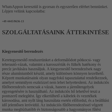
WhatsAppon keresztül is gyorsan és egyszerűen elérhet bennünket.
Lépjen velünk kapcsolatba:
+49 4445/9636-13
SZOLGÁLTATÁSAINK ÁTTEKINTÉSE
Kiegyenesítő berendezés
Keretegyenesítő rendszerünket a deformálódott pótkocsi- vagy
teherautó-vázak, valamint a karosszériák és fülkék hatékony és
precíz javítására használjuk. A kiegyenesítő berendezések nagy
része alumíniumból készül, amely különösen könnyen kezelhető.
Képzett munkatársaink olyan nagyfokú tapasztalattal rendelkeznek,
amelyet semmilyen eszközzel nem lehet helyettesíteni. Az indukciós
fűtőberendezés nemcsak a vázak, hanem a járműtengelyek
egyengetésére is használható. Az indukciós hő lehetővé teszi a
pontszerű melegítést. Így elkerülhető a kábelek és vezetékek
károsodása, ami nyílt láng használata esetén előfordul, és a beállítási
idő jelentősen lerövidül. Az indukciós fűtőberendezéssel végzett
munka megbízhatóbb és biztonságosabb a hagyományos fűtési