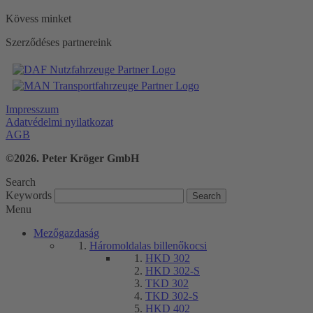
Kövess minket
Szerződéses partnereink
Impresszum
Adatvédelmi nyilatkozat
AGB
©2026. Peter Kröger GmbH
Search
Keywords
Menu
Mezőgazdaság
Háromoldalas billenőkocsi
HKD 302
HKD 302-S
TKD 302
TKD 302-S
HKD 402