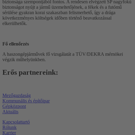
biztonsága szempontjából fontos. A rendesen elvégzett SP nagyfokú
biztonságot nyújt a jármű üzemeltetőjének, a fékek és a futómű
sérülése gyakran korai szakaszban felismerhető, így a drága
következményes költségek időben történő beavatkozással
elkerülhetők.
Fő ellenőrzés
A haszongépjárművek fő vizsgálatát a TÜV/DEKRA mérnökei
végzik műhelyünkben.
Erős partnereink:
Mezőgazdaság
Kommunális és építőipar
Gépközpont
Aktuális
Kapcsolattartó
Rólunk
Karrier