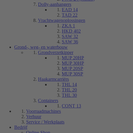
Dolly-aanhangers
EAD 14
TAD 22
Vrachtwagenoplossingen
ZKA 1
HKD 402
SAW 32
SAW 36
Grond-, weg- en waterbouw
Grondverzetkipper
MUP 20HP
MUP 30HP
MUP 20SP
MUP 30SP
Haakarmcarriërs
THL 14
THL 20
THL 30
Containers
CONT 13
Voorraadmachines
Verhuur
Service / Werkplaats
Bedrijf
Online-Shop