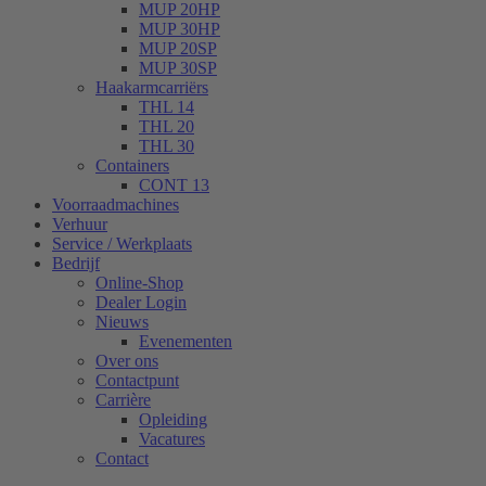
MUP 20HP
MUP 30HP
MUP 20SP
MUP 30SP
Haakarmcarriërs
THL 14
THL 20
THL 30
Containers
CONT 13
Voorraadmachines
Verhuur
Service / Werkplaats
Bedrijf
Online-Shop
Dealer Login
Nieuws
Evenementen
Over ons
Contactpunt
Carrière
Opleiding
Vacatures
Contact