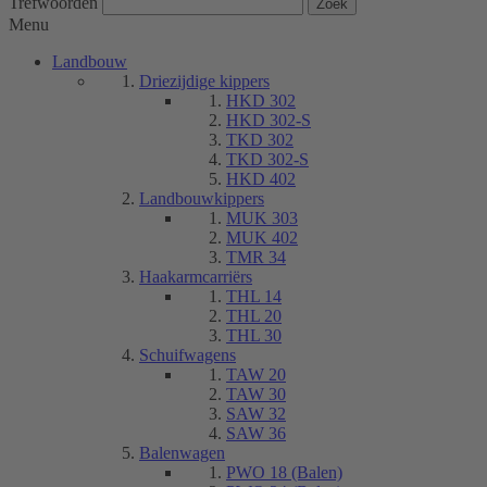
Trefwoorden
Menu
Landbouw
Driezijdige kippers
HKD 302
HKD 302-S
TKD 302
TKD 302-S
HKD 402
Landbouwkippers
MUK 303
MUK 402
TMR 34
Haakarmcarriërs
THL 14
THL 20
THL 30
Schuifwagens
TAW 20
TAW 30
SAW 32
SAW 36
Balenwagen
PWO 18 (Balen)