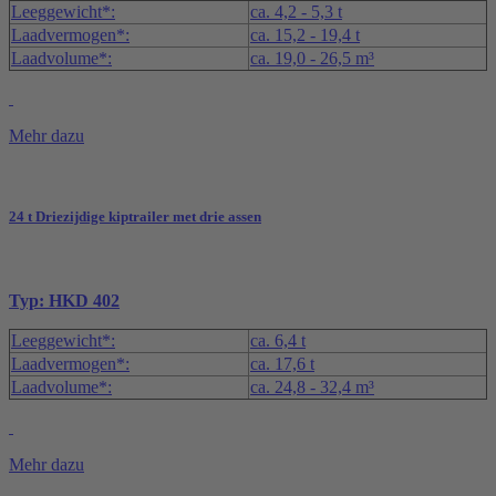
Leeggewicht*:
ca. 4,2 - 5,3 t
Laadvermogen*:
ca. 15,2 - 19,4 t
Laadvolume*:
ca. 19,0 - 26,5 m³
Mehr dazu
24 t Driezijdige kiptrailer met drie assen
Typ: HKD 402
Leeggewicht*:
ca. 6,4 t
Laadvermogen*:
ca. 17,6 t
Laadvolume*:
ca. 24,8 - 32,4 m³
Mehr dazu