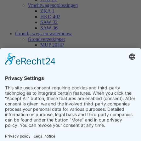
Vrachtwagenoplossingen
ZKA 1
HKD 402
SAW 32
SAW 36
Grond-, weg- en waterbouw
Grondverzetkipper
MUP 20HP
MUP 30HP
MUP 20SP
MUP 30SP
Haakarmcarriërs
THL 14
THL 20
THL 30
Containers
CONT 13
Voorraadmachines
Verhuur
Service / Werkplaats
Bedrijf
Online-Shop
Dealer Login
Nieuws