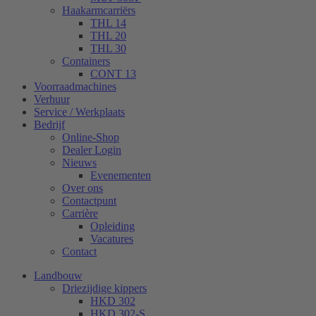
Haakarmcarriërs
THL 14
THL 20
THL 30
Containers
CONT 13
Voorraadmachines
Verhuur
Service / Werkplaats
Bedrijf
Online-Shop
Dealer Login
Nieuws
Evenementen
Over ons
Contactpunt
Carrière
Opleiding
Vacatures
Contact
Landbouw
Driezijdige kippers
HKD 302
HKD 302-S