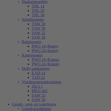
Haakarmcarriërs
THL 14
THL 20
THL 30
Schuifwagens
TAW 20
TAW 30
SAW 32
SAW 36
Balenwagen
PWO 18 (Balen)
PWO 24 (Balen)
Kistenwagen
PWO 18 (Kisten)
PWO 24 (Kisten)
Dolly-aanhangers
EAD 14
TAD 22
Vrachtwagenoplossingen
ZKA 1
HKD 402
SAW 32
SAW 36
Grond-, weg- en waterbouw
Grondverzetkipper