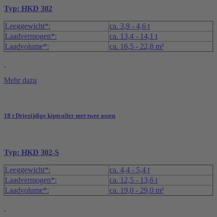
Typ: HKD 302
Leeggewicht*:
ca. 3,9 - 4,6 t
Laadvermogen*:
ca. 13,4 - 14,1 t
Laadvolume*:
ca. 16,5 - 22,8 m³
Mehr dazu
18 t Driezijdige kiptrailer met twee assen
Typ: HKD 302-S
Leeggewicht*:
ca. 4,4 - 5,4 t
Laadvermogen*:
ca. 12,5 - 13,6 t
Laadvolume*:
ca. 19,0 - 29,0 m³