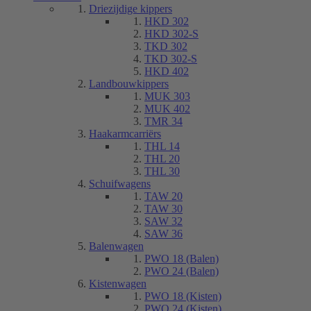
Driezijdige kippers
HKD 302
HKD 302-S
TKD 302
TKD 302-S
HKD 402
Landbouwkippers
MUK 303
MUK 402
TMR 34
Haakarmcarriërs
THL 14
THL 20
THL 30
Schuifwagens
TAW 20
TAW 30
SAW 32
SAW 36
Balenwagen
PWO 18 (Balen)
PWO 24 (Balen)
Kistenwagen
PWO 18 (Kisten)
PWO 24 (Kisten)