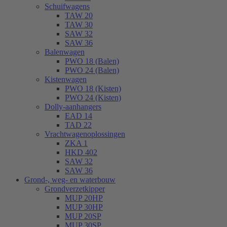
Schuifwagens
TAW 20
TAW 30
SAW 32
SAW 36
Balenwagen
PWO 18 (Balen)
PWO 24 (Balen)
Kistenwagen
PWO 18 (Kisten)
PWO 24 (Kisten)
Dolly-aanhangers
EAD 14
TAD 22
Vrachtwagenoplossingen
ZKA 1
HKD 402
SAW 32
SAW 36
Grond-, weg- en waterbouw
Grondverzetkipper
MUP 20HP
MUP 30HP
MUP 20SP
MUP 30SP