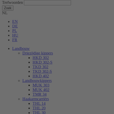
Trefwoorden
Zoek
NL
EN
DE
PL
HU
FR
Landbouw
Driezijdige kippers
HKD 302
HKD 302-S
TKD 302
TKD 302-S
HKD 402
Landbouwkippers
MUK 303
MUK 402
TMR 34
Haakarmcarriërs
THL 14
THL 20
THL 30