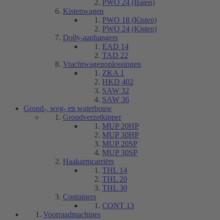
PWO 24 (Balen)
Kistenwagen
PWO 18 (Kisten)
PWO 24 (Kisten)
Dolly-aanhangers
EAD 14
TAD 22
Vrachtwagenoplossingen
ZKA 1
HKD 402
SAW 32
SAW 36
Grond-, weg- en waterbouw
Grondverzetkipper
MUP 20HP
MUP 30HP
MUP 20SP
MUP 30SP
Haakarmcarriërs
THL 14
THL 20
THL 30
Containers
CONT 13
Voorraadmachines