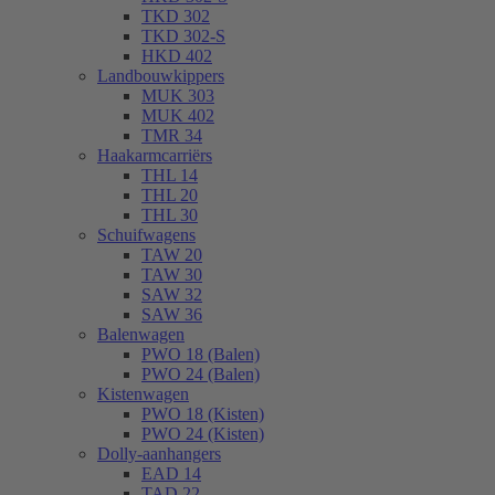
TKD 302
TKD 302-S
HKD 402
Landbouwkippers
MUK 303
MUK 402
TMR 34
Haakarmcarriërs
THL 14
THL 20
THL 30
Schuifwagens
TAW 20
TAW 30
SAW 32
SAW 36
Balenwagen
PWO 18 (Balen)
PWO 24 (Balen)
Kistenwagen
PWO 18 (Kisten)
PWO 24 (Kisten)
Dolly-aanhangers
EAD 14
TAD 22