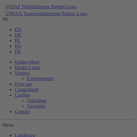
NL
EN
DE
PL
HU
FR
Online-Shop
Dealer Login
Nieuws
Evenementen
Over ons
Contactpunt
Carrière
Opleiding
Vacatures
Contact
Menu
Landbouw