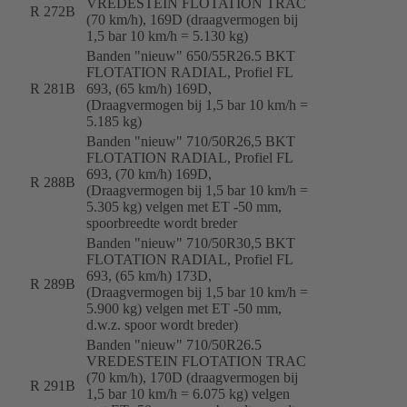
VREDESTEIN FLOTATION TRAC
R 272B
(70 km/h), 169D (draagvermogen bij
1,5 bar 10 km/h = 5.130 kg)
Banden "nieuw" 650/55R26.5 BKT
FLOTATION RADIAL, Profiel FL
R 281B
693, (65 km/h) 169D,
(Draagvermogen bij 1,5 bar 10 km/h =
5.185 kg)
Banden "nieuw" 710/50R26,5 BKT
FLOTATION RADIAL, Profiel FL
693, (70 km/h) 169D,
R 288B
(Draagvermogen bij 1,5 bar 10 km/h =
5.305 kg) velgen met ET -50 mm,
spoorbreedte wordt breder
Banden "nieuw" 710/50R30,5 BKT
FLOTATION RADIAL, Profiel FL
693, (65 km/h) 173D,
R 289B
(Draagvermogen bij 1,5 bar 10 km/h =
5.900 kg) velgen met ET -50 mm,
d.w.z. spoor wordt breder)
Banden "nieuw" 710/50R26.5
VREDESTEIN FLOTATION TRAC
(70 km/h), 170D (draagvermogen bij
R 291B
1,5 bar 10 km/h = 6.075 kg) velgen