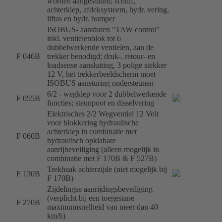
worden aangestuurd; schuif,
achterklep, afdeksysteem, hydr. vering,
liftas en hydr. bumper
ISOBUS- aansturen "TAW control"
inkl. ventielenblok tot 6
dubbelwerkende ventielen, aan de
F 046B
trekker benodigd; druk-, retour- en
loadsense aansluiting, 3 polige stekker
12 V, het trekkerbeeldscherm moet
ISOBUS aansturing ondersteunen
6/2 - wegklep voor 2 dubbelwerkende
F 055B
functies; steunpoot en disselvering
Elektrisches 2/2 Wegventiel 12 Volt
voor blokkering hydraulische
achterklep in combinatie met
F 060B
hydraulisch opklabare
aanrijbeveiliging (alleen mogelijk in
combinatie met F 170B & F 527B)
Trekhaak achterzijde (niet mogelijk bij
F 130B
F 170B)
Zijdelingse aanrijdingsbeveiliging
(verplicht bij een toegestane
F 270B
maximumsnelheid van meer dan 40
km/h)