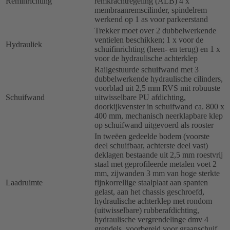
Reminrichting
remkrachtregeling (ALB) 4 x
membraanremscilinder, spindelrem
werkend op 1 as voor parkeerstand
Trekker moet over 2 dubbelwerkende
ventielen beschikken; 1 x voor de
Hydrauliek
schuifinrichting (heen- en terug) en 1 x
voor de hydraulische achterklep
Railgestuurde schuifwand met 3
dubbelwerkende hydraulische cilinders,
voorblad uit 2,5 mm RVS mit robuuste
Schuifwand
uitwisselbare PU afdichting,
doorkijkvenster in schuifwand ca. 800 x
400 mm, mechanisch neerklapbare klep
op schuifwand uitgevoerd als rooster
In tweëen gedeelde bodem (voorste
deel schuifbaar, achterste deel vast)
deklagen bestaande uit 2,5 mm roestvrij
staal met geprofileerde metalen voet 2
mm, zijwanden 3 mm van hoge sterkte
Laadruimte
fijnkorrellige staalplaat aan spanten
gelast, aan het chassis geschroefd,
hydraulische achterklep met rondom
(uitwisselbare) rubberafdichting,
hydraulische vergrendelinge dmv 4
grendels, voorbereid voor graanschuif