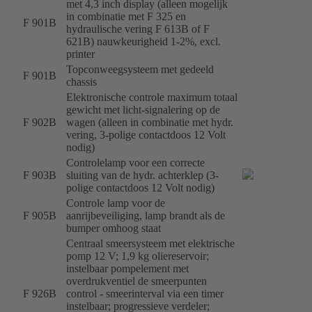
met 4,3 inch display (alleen mogelijk
in combinatie met F 325 en
F 901B
hydraulische vering F 613B of F
621B) nauwkeurigheid 1-2%, excl.
printer
Topconweegsysteem met gedeeld
F 901B
chassis
Elektronische controle maximum totaal
gewicht met licht-signalering op de
F 902B
wagen (alleen in combinatie met hydr.
vering, 3-polige contactdoos 12 Volt
nodig)
Controlelamp voor een correcte
F 903B
sluiting van de hydr. achterklep (3-
polige contactdoos 12 Volt nodig)
Controle lamp voor de
F 905B
aanrijbeveiliging, lamp brandt als de
bumper omhoog staat
Centraal smeersysteem met elektrische
pomp 12 V; 1,9 kg oliereservoir;
instelbaar pompelement met
overdrukventiel de smeerpunten
F 926B
control - smeerinterval via een timer
instelbaar; progressieve verdeler;