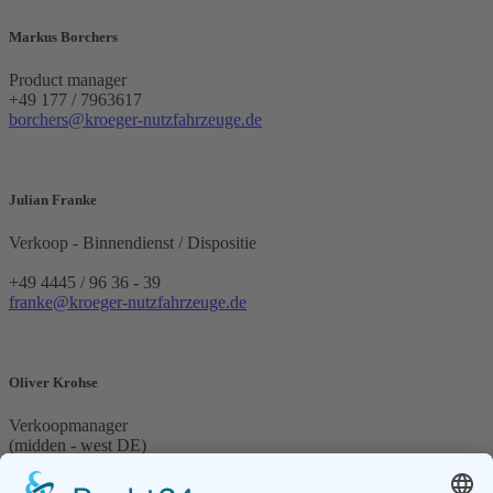
Markus Borchers
Product manager
+49 177 / 7963617
borchers@kroeger-nutzfahrzeuge.de
Julian Franke
Verkoop - Binnendienst / Dispositie
+49 4445 / 96 36 - 39
franke@kroeger-nutzfahrzeuge.de
Oliver Krohse
Verkoopmanager
(midden - west DE)
+49 4445 / 96 36 - 24
krohse@kroeger-nutzfahrzeuge.de