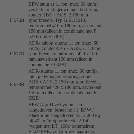
BPW stuur as 11 ton (max. 60 km/h),
versterkt, inkl. gedwongen besturing,
zonder ABS + AGS; 2.150 mm
F 676B
spoorbreedte, Typ GSL12010,
remtrommel 410 x 180 mm, asvierkant
150 mm (alleen in combinatie met F
627B und F 630B)
ADR-naloop stuuras 11 ton (max. 60
km/h), zonder ABS + AGS, 2.150 mm
F 677B
spoorbreedte remtrommel 420 x 180
mm, asvierkant 150 mm (alleen in
combinatie F 632B)
ADR-stuuras 11 ton (max. 60 km/h),
inkl. gedwongen besturing, zonder
ABS + AGS, 2.150 mm spoorbreedte,
F 678B
remtrommel 420 x 180 mm, asvierkant
150 mm (alleen in combinatie met F
632B)
BPW AgroDive hydraulisch
aangedreven, bestaat uit: 1. BPW /
Blackbruin aangedreven as 12.000 kg
bij 40 km/h; Spoorbreedte 2.150
(velgen met ET+100); trommelrem
FL4118BB; vrijloop-wielnaafmotor