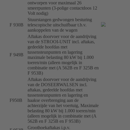
ontworpen voor maximaal 26
smeerpunten (3-polige contactdoos 12
Volt nodig)
Stuurstangen gedwongen besturing
F 930B
telescopische uitschuifbaar t.b.v.
aankoppelen van de wagen
Aftakas doorvoer voor de aandrijving
van de STROOI-UNIT incl. aftakas,
gedeelde hoofdas met
tussensteunpunten en lagering
F 949B
maximale belasting 80 kW bij 1.000
toeren/min (alleen mogelijk in
combinatie met (A 562B en F 325B en
F 953B)
Aftakas doorvoer voor de aandrijving
van de DOSEERWALSEN incl.
aftakas, gedeelde hoofdas met
tussensteunpunten en lagering en
F950B
haakse overbrenging aan de
achterzijde van het voertuig, Maximale
belasting 80 kW bij 1.000 toeren/min
(alleen mogelijk in combinatie met (A
562B en F 325B en F 953B)
Groothoekaftakas i.p.v.