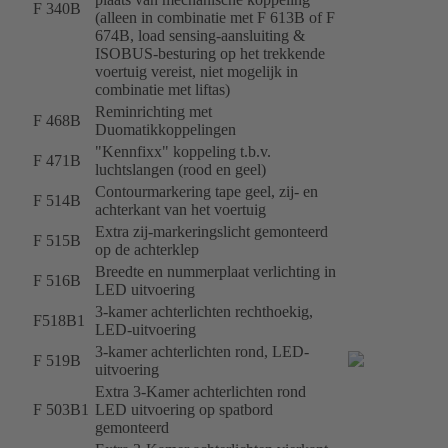
F 340B
(alleen in combinatie met F 613B of F
674B, load sensing-aansluiting &
ISOBUS-besturing op het trekkende
voertuig vereist, niet mogelijk in
combinatie met liftas)
Reminrichting met
F 468B
Duomatikkoppelingen
"Kennfixx" koppeling t.b.v.
F 471B
luchtslangen (rood en geel)
Contourmarkering tape geel, zij- en
F 514B
achterkant van het voertuig
Extra zij-markeringslicht gemonteerd
F 515B
op de achterklep
Breedte en nummerplaat verlichting in
F 516B
LED uitvoering
3-kamer achterlichten rechthoekig,
F518B1
LED-uitvoering
3-kamer achterlichten rond, LED-
F 519B
uitvoering
Extra 3-Kamer achterlichten rond
F 503B1
LED uitvoering op spatbord
gemonteerd