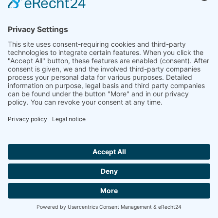
René Tabeling
Regiomanager
(DE midden - westen)
+49 4445 / 9636-68
+49 174/2131461
tabeling@kroeger-nutzfahrzeuge.de
Landbouw
Gemeentelijke- en bouwsector
Machineplaats
Nieuws
Contactpunt
Over ons
Carrière
Volg ons
Onze contractpartners