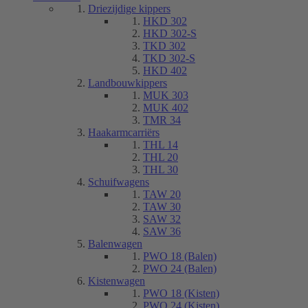
Driezijdige kippers
HKD 302
HKD 302-S
TKD 302
TKD 302-S
HKD 402
Landbouwkippers
MUK 303
MUK 402
TMR 34
Haakarmcarriërs
THL 14
THL 20
THL 30
Schuifwagens
TAW 20
TAW 30
SAW 32
SAW 36
Balenwagen
PWO 18 (Balen)
PWO 24 (Balen)
Kistenwagen
PWO 18 (Kisten)
PWO 24 (Kisten)