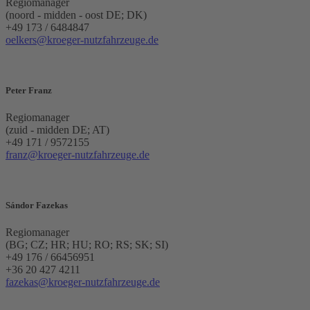
Regiomanager
(noord - midden - oost DE; DK)
+49 173 / 6484847
oelkers@kroeger-nutzfahrzeuge.de
Peter Franz
Regiomanager
(zuid - midden DE; AT)
+49 171 / 9572155
franz@kroeger-nutzfahrzeuge.de
Sándor Fazekas
Regiomanager
(BG; CZ; HR; HU; RO; RS; SK; SI)
+49 176 / 66456951
+36 20 427 4211
fazekas@kroeger-nutzfahrzeuge.de