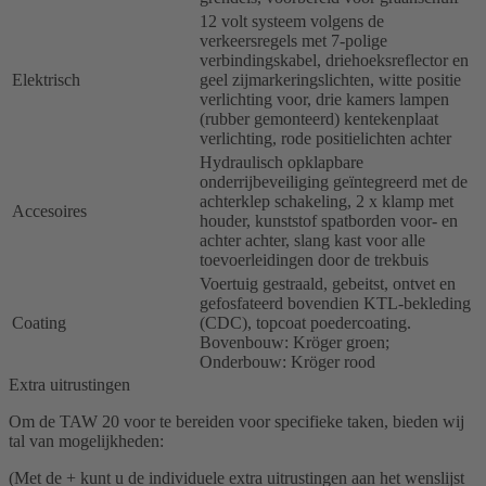
12 volt systeem volgens de
verkeersregels met 7-polige
verbindingskabel, driehoeksreflector en
Elektrisch
geel zijmarkeringslichten, witte positie
verlichting voor, drie kamers lampen
(rubber gemonteerd) kentekenplaat
verlichting, rode positielichten achter
Hydraulisch opklapbare
onderrijbeveiliging geïntegreerd met de
achterklep schakeling, 2 x klamp met
Accesoires
houder, kunststof spatborden voor- en
achter achter, slang kast voor alle
toevoerleidingen door de trekbuis
Voertuig gestraald, gebeitst, ontvet en
gefosfateerd bovendien KTL-bekleding
Coating
(CDC), topcoat poedercoating.
Bovenbouw: Kröger groen;
Onderbouw: Kröger rood
Extra uitrustingen
Om de TAW 20 voor te bereiden voor specifieke taken, bieden wij
tal van mogelijkheden:
(Met de + kunt u de individuele extra uitrustingen aan het wenslijst