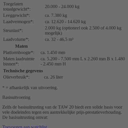
Toegelaten
20.000 - 24.000 kg
totaalgewicht*:
Leeggewicht*:
ca. 7.380 kg
Laadvermogen*:
ca. 12.620 - 14.620 kg
2.000 kg (optioneel ook 2.500 of 4.000 kg
Steunlast*:
mogelijk)
Laadvolume*:
ca. 32 - 46,5 m³
Maten
Platformhoogte*:
ca. 1.450 mm
Maten laadruimte
ca. 5.200 - 7.500 mm L x 2.260 mm B x 1.480
binnen*:
- 2.450 mm H
Technische gegevens
Olieverbruik*:
ca. 26 liter
* = afhankelijk van uitvoering.
Basisuitvoering
Zelfs de basisuitrusting van de TAW 20 biedt een solide basis voor
vele doeleinden tegen een aantrekkelijke prijs-prestatieverhouding.
De basisuitrusting omvat:
Toevoegen aan watchlist