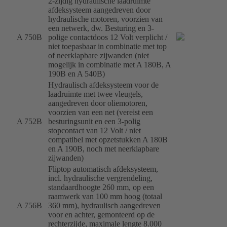
2-zijdig hydraulische laadruimte
afdeksysteem aangedreven door
hydraulische motoren, voorzien van
een netwerk, dw. Besturing en 3-
A 750B
polige contactdoos 12 Volt verplicht /
niet toepasbaar in combinatie met top
of neerklapbare zijwanden (niet
mogelijk in combinatie met A 180B, A
190B en A 540B)
Hydraulisch afdeksysteem voor de
laadruimte met twee vleugels,
aangedreven door oliemotoren,
voorzien van een net (vereist een
A 752B
besturingsunit en een 3-polig
stopcontact van 12 Volt / niet
compatibel met opzetstukken A 180B
en A 190B, noch met neerklapbare
zijwanden)
Fliptop automatisch afdeksysteem,
incl. hydraulische vergrendeling,
standaardhoogte 260 mm, op een
raamwerk van 100 mm hoog (totaal
A 756B
360 mm), hydraulisch aangedreven
voor en achter, gemonteerd op de
rechterzijde, maximale lengte 8.000