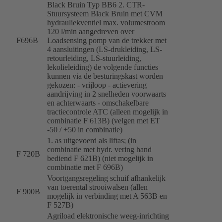
Black Bruin Typ BB6 2. CTR-
Stuursysteem Black Bruin met CVM
hydrauliekventiel max. volumestroom
120 l/min aangedreven over
F696B
Loadsensing pomp van de trekker met
4 aansluitingen (LS-drukleiding, LS-
retourleiding, LS-stuurleiding,
lekolieleiding) de volgende functies
kunnen via de besturingskast worden
gekozen: - vrijloop - actievering
aandrijving in 2 snelheden voorwaarts
en achterwaarts - omschakelbare
tractiecontrole ATC (alleen mogelijk in
combinatie F 613B) (velgen met ET
-50 / +50 in combinatie)
1. as uitgevoerd als liftas; (in
combinatie met hydr. vering hand
F 720B
bediend F 621B) (niet mogelijk in
combinatie met F 696B)
Voortgangsregeling schuif afhankelijk
van toerental strooiwalsen (allen
F 900B
mogelijk in verbinding met A 563B en
F 527B)
Agriload elektronische weeg-inrichting