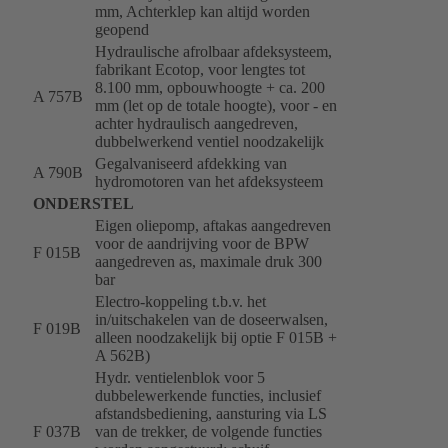
mm, Achterklep kan altijd worden
geopend
Hydraulische afrolbaar afdeksysteem,
fabrikant Ecotop, voor lengtes tot
8.100 mm, opbouwhoogte + ca. 200
A 757B
mm (let op de totale hoogte), voor - en
achter hydraulisch aangedreven,
dubbelwerkend ventiel noodzakelijk
Gegalvaniseerd afdekking van
A 790B
hydromotoren van het afdeksysteem
ONDERSTEL
Eigen oliepomp, aftakas aangedreven
voor de aandrijving voor de BPW
F 015B
aangedreven as, maximale druk 300
bar
Electro-koppeling t.b.v. het
in/uitschakelen van de doseerwalsen,
F 019B
alleen noodzakelijk bij optie F 015B +
A 562B)
Hydr. ventielenblok voor 5
dubbelewerkende functies, inclusief
afstandsbediening, aansturing via LS
F 037B
van de trekker, de volgende functies