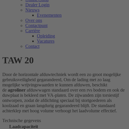
Dealer Login
Nieuws
Evenementen
Over ons
Contactpunt
Carrière
Opleiding
Vacatures
Contact
TAW 20
Door de horizontale afduwtechniek wordt een zo groot mogelijke
gebruiksveiligheid gegarandeerd, Om de lading met zo laag
mogelijke wrijvingswaarden te kunnen afduwen, beschikt
de
agroliner
afduwwagen standaard over een rvs bodem en ook de
duwplaat is bekleed met VA-platen. De zijwanden zijn torsiestijf
ontworpen, zodat de afdichting speciaal bij stortgoederen als
koolzaad en graan langdurig gegarandeerd blijft. De standaard
achterklep met hoog volume verhoogt het laadvolume effectief.
Technische gegevens
Laadcapaciteit