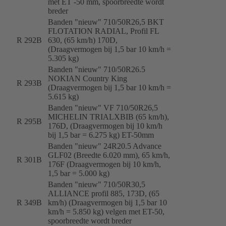
met ET -50 mm, spoorbreedte wordt
breder
Banden "nieuw" 710/50R26,5 BKT
FLOTATION RADIAL, Profil FL
R 292B
630, (65 km/h) 170D,
(Draagvermogen bij 1,5 bar 10 km/h =
5.305 kg)
Banden "nieuw" 710/50R26.5
NOKIAN Country King
R 293B
(Draagvermogen bij 1,5 bar 10 km/h =
5.615 kg)
Banden "nieuw" VF 710/50R26,5
MICHELIN TRIALXBIB (65 km/h),
R 295B
176D, (Draagvermogen bij 10 km/h
bij 1,5 bar = 6.275 kg) ET-50mm
Banden "nieuw" 24R20.5 Advance
GLF02 (Breedte 6.020 mm), 65 km/h,
R 301B
176F (Draagvermogen bij 10 km/h,
1,5 bar = 5.000 kg)
Banden "nieuw" 710/50R30,5
ALLIANCE profil 885, 173D, (65
R 349B
km/h) (Draagvermogen bij 1,5 bar 10
km/h = 5.850 kg) velgen met ET-50,
spoorbreedte wordt breder