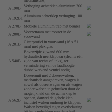
mechanische)
Verhoging achterklep aluminium 300
A 190B
mm
Aluminum achterklep verhoging 100
A 192B1
mm
A 270B
Mobiele aluminium trap met beugel
Voorzetraam met rooster in de
A 280B
voorwand
Gitterprofiel in voorwand (16 x 51
A 281B
mm) met plexiglas
Bovenzijde zijwand 600 mm
hydraulisch neerklapbaar (slechts één
A 540B
zijde van rechts of links), ter
vermindering van de laadhoogte,
dubbelwerkend ventiel nodig
Doseerunit met 2 doseerwalsen,
mechanisch aangedreven, wagen is
zowel als doseerwagen en als wagen
zonder walsen te gebruiken door de
mogelijkheid om de achterklep te
openen, danwel de gehele klep
A 562B
inclusief walsen omhoog te klappen,
Walsen beveiligd tegen overbelasting
bij het aandrukken van de schuif