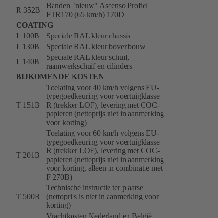
Banden "nieuw" Ascenso Profiel
R 352B
FTR170 (65 km/h) 170D
COATING
L 100B
Speciale RAL kleur chassis
L 130B
Speciale RAL kleur bovenbouw
Speciale RAL kleur schuif,
L 140B
raamwerkschuif en cilinders
BIJKOMENDE KOSTEN
Toelating voor 40 km/h volgens EU-
typegoedkeuring voor voertuigklasse
T 151B
R (trekker LOF), levering met COC-
papieren (nettoprijs niet in aanmerking
voor korting)
Toelating voor 60 km/h volgens EU-
typegoedkeuring voor voertuigklasse
R (trekker LOF), levering met COC-
T 201B
papieren (nettoprijs niet in aanmerking
voor korting, alleen in combinatie met
F 270B)
Technische instructie ter plaatse
T 500B
(nettoprijs is niet in aanmerking voor
korting)
Vrachtkosten Nederland en België