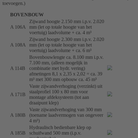
toevoegen.)
BOVENBOUW
Zijwand hoogte 2.150 mm i.p.v. 2.020
A 106A
mm (let op totale hoogte van het
voertuig) laadvolume + ca. 4 m³
Zijwand hoogte 2.300 mm i.p.v. 2.020
A 108A
mm (let op totale hoogte van het
voertuig) laadvolume + ca. 6 m³
Bovenbouwlengte ca. 8.100 mm i.p.v.
7.100 mm, (alleen mogelijk in
A 114B
combinatie met hydr. vering)
afmetingen 8,1 x 2,35 x 2,02 = ca. 39
m³ met 300 mm opbouw ca. 45 m³
Vaste zijwandverhoging (verzinkt) uit
staalprofiel 100 x 80 mm voor
A 171B
montage afdeksysteem (tot aan
draaipunt klep)
Vaste zijwandverhoging van 300 mm
A 180B
(toename laadvermogen van ongeveer
4 m³)
Hydraulisch bedienbare klep op
A 185B
schuifwand 500 mm (i.p.v.