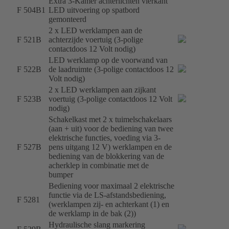
Extra 3-Kamer achterlichten vierkant
F 504B1
LED uitvoering op spatbord
gemonteerd
2 x LED werklampen aan de
F 521B
achterzijde voertuig (3-polige
contactdoos 12 Volt nodig)
LED werklamp op de voorwand van
F 522B
de laadruimte (3-polige contactdoos 12
Volt nodig)
2 x LED werklampen aan zijkant
F 523B
voertuig (3-polige contactdoos 12 Volt
nodig)
Schakelkast met 2 x tuimelschakelaars
(aan + uit) voor de bediening van twee
elektrische functies, voeding via 3-
F 527B
pens uitgang 12 V) werklampen en de
bediening van de blokkering van de
acherklep in combinatie met de
bumper
Bediening voor maximaal 2 elektrische
functie via de LS-afstandsbediening,
F 5281
(werklampen zij- en achterkant (1) en
de werklamp in de bak (2))
Hydraulische slang markering