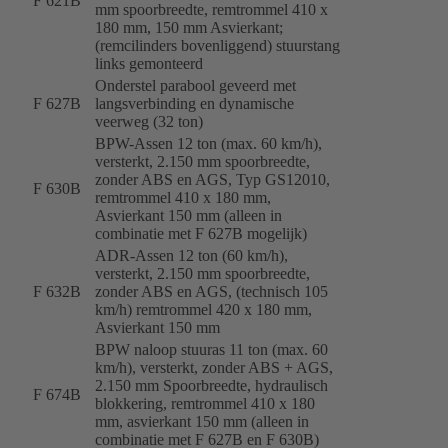
F 621B
mm spoorbreedte, remtrommel 410 x
180 mm, 150 mm Asvierkant;
(remcilinders bovenliggend) stuurstang
links gemonteerd
Onderstel parabool geveerd met
F 627B
langsverbinding en dynamische
veerweg (32 ton)
BPW-Assen 12 ton (max. 60 km/h),
versterkt, 2.150 mm spoorbreedte,
zonder ABS en AGS, Typ GS12010,
F 630B
remtrommel 410 x 180 mm,
Asvierkant 150 mm (alleen in
combinatie met F 627B mogelijk)
ADR-Assen 12 ton (60 km/h),
versterkt, 2.150 mm spoorbreedte,
F 632B
zonder ABS en AGS, (technisch 105
km/h) remtrommel 420 x 180 mm,
Asvierkant 150 mm
BPW naloop stuuras 11 ton (max. 60
km/h), versterkt, zonder ABS + AGS,
2.150 mm Spoorbreedte, hydraulisch
F 674B
blokkering, remtrommel 410 x 180
mm, asvierkant 150 mm (alleen in
combinatie met F 627B en F 630B)