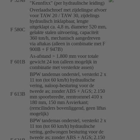
F 529B
"Kennfixx" (per hydraulische leiding)
Overlaadschroef met zijdelingse afvoer
voor TAW 20 / TAW 30, zijdelings
hydraulisch inklapbaar, lengte
uitgeklapt ca. 4,8 m, diameter 520 mm,
F 580C
gelakte stalen uitvoering, capaciteit
360 ton/h, mechanisch aangedreven
via aftakas (alleen in combinatie met F
900B + F 947B)
As-afstand > 1.800 mm voor totale
F 601B
gewicht 24 ton (alleen mogelijk in
combinatie met versterkte assen)
BPW tandemas onderstel, versterkt 2 x
11 ton (tot 60 km/h) hydraulische
vering, naloop-besturing voor de
tweede as; zonder ABS + AGS; 2.150
F 613B
mm spoorbreedte, remtrommel 410 x
180 mm, 150 mm Asvierkant;
(remcilinders bovenliggend, geen liftas
mogelijk)
BPW tandemas onderstel, versterkt 2 x
11 ton (tot 60 km/h) hydraulische
vering, gedwongen besturing voor de
tweede as; zonder ABS + AGS; 2.150