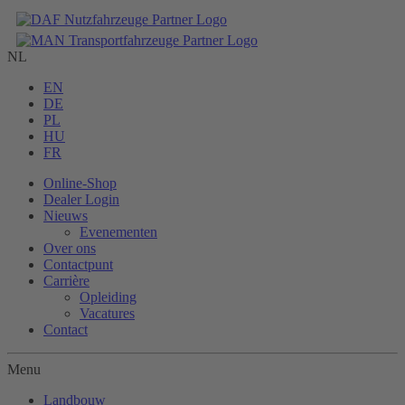
NL
EN
DE
PL
HU
FR
Online-Shop
Dealer Login
Nieuws
Evenementen
Over ons
Contactpunt
Carrière
Opleiding
Vacatures
Contact
Menu
Landbouw