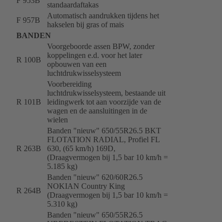
F 953B
standaardaftakas
Automatisch aandrukken tijdens het
F 957B
hakselen bij gras of mais
BANDEN
Voorgeboorde assen BPW, zonder
koppelingen e.d. voor het later
R 100B
opbouwen van een
luchtdrukwisselsysteem
Voorbereiding
luchtdrukwisselsysteem, bestaande uit
R 101B
leidingwerk tot aan voorzijde van de
wagen en de aansluitingen in de
wielen
Banden "nieuw" 650/55R26.5 BKT
FLOTATION RADIAL, Profiel FL
R 263B
630, (65 km/h) 169D,
(Draagvermogen bij 1,5 bar 10 km/h =
5.185 kg)
Banden "nieuw" 620/60R26.5
NOKIAN Country King
R 264B
(Draagvermogen bij 1,5 bar 10 km/h =
5.310 kg)
Banden "nieuw" 650/55R26.5