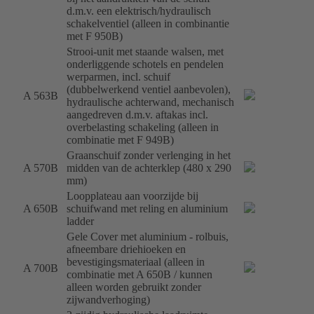
d.m.v. een elektrisch/hydraulisch
schakelventiel (alleen in combinantie
met F 950B)
Strooi-unit met staande walsen, met
onderliggende schotels en pendelen
werparmen, incl. schuif
(dubbelwerkend ventiel aanbevolen),
A 563B
hydraulische achterwand, mechanisch
aangedreven d.m.v. aftakas incl.
overbelasting schakeling (alleen in
combinatie met F 949B)
Graanschuif zonder verlenging in het
A 570B
midden van de achterklep (480 x 290
mm)
Loopplateau aan voorzijde bij
A 650B
schuifwand met reling en aluminium
ladder
Gele Cover met aluminium - rolbuis,
afneembare driehioeken en
bevestigingsmateriaal (alleen in
A 700B
combinatie met A 650B / kunnen
alleen worden gebruikt zonder
zijwandverhoging)