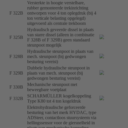
Versterkte in hoogte verstelbare,
rubber gemonteerde trekinrichting
F 322B
ontworpen voor 4 ton oplegdruk (bij 4
ton verticale belasting opgelegd)
uitgevoerd als centrale trekboom
Hydraulisch geveerde dissel in plaats
van starre dissel (alleen in combinatie
F 325B
F 328B of F 329B) geen standaard
steunpoot mogelijk
Hydraulische steunpoot in plaats van
F 328B
mech. steunpoot (bij gedwongen
besturing vereist)
Dubbele hydraulische steunpoot in
F 329B
plaats van mech. steunpoot (bij
gedwongen besturing vereist)
Mechanische steunpoot met
F 330B
beweegbare voetplaat
SCHARMÜLLER kogelkoppeling
F 332B
Type K80 tot 4 ton kogeldruk
Elektrohydraulische geforceerde
besturing van het merk HYDAC, type
ADSteer, contactloos stuursysteem via
hellingssensor voor de giersnelheid in
plaats van mechanische koppeling