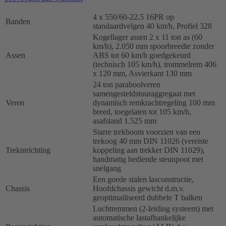
4 x 550/60-22.5 16PR op
Banden
standaardvelgen 40 km/h, Profiel 328
Kogellager assen 2 x 11 ton as (60
km/h), 2.050 mm spoorbreedte zonder
Assen
ABS tot 60 km/h goedgekeurd
(technisch 105 km/h), trommelrem 406
x 120 mm, Asvierkant 130 mm
24 ton paraboolveren
samengesteldstuuraggregaat met
Veren
dynamisch remkrachtregeling 100 mm
breed, toegelaten tot 105 km/h,
asafstand 1.525 mm
Starre trekboom voorzien van een
trekoog 40 mm DIN 11026 (vereiste
Trekinrichting
koppeling aan trekker DIN 11029),
handmatig bediende steunpoot met
snelgang
Een goede stalen lasconstructie,
Chassis
Hoofdchassis gewicht d.m.v.
geoptimailiseerd dubbele T balken
Luchtremmen (2-leiding systeem) met
automatische lastafhankelijke