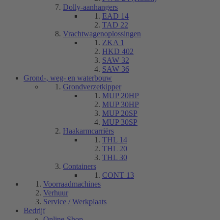
Dolly-aanhangers
EAD 14
TAD 22
Vrachtwagenoplossingen
ZKA 1
HKD 402
SAW 32
SAW 36
Grond-, weg- en waterbouw
Grondverzetkipper
MUP 20HP
MUP 30HP
MUP 20SP
MUP 30SP
Haakarmcarriërs
THL 14
THL 20
THL 30
Containers
CONT 13
Voorraadmachines
Verhuur
Service / Werkplaats
Bedrijf
Online-Shop