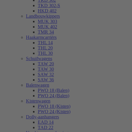
TKD 302
TKD 302-S
HKD 402
Landbouwkippers
MUK 303
MUK 402
TMR 34
Haakarmcarriërs
THL 14
THL 20
THL 30
Schuifwagens
TAW 20
TAW 30
SAW 32
SAW 36
Balenwagen
PWO 18 (Balen)
PWO 24 (Balen)
Kistenwagen
PWO 18 (Kisten)
PWO 24 (Kisten)
Dolly-aanhangers
EAD 14
TAD 22