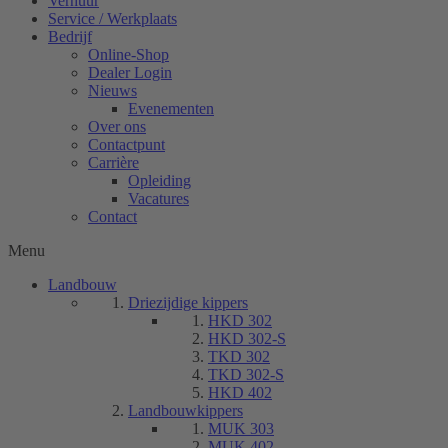
Verhuur
Service / Werkplaats
Bedrijf
Online-Shop
Dealer Login
Nieuws
Evenementen
Over ons
Contactpunt
Carrière
Opleiding
Vacatures
Contact
Menu
Landbouw
Driezijdige kippers
HKD 302
HKD 302-S
TKD 302
TKD 302-S
HKD 402
Landbouwkippers
MUK 303
MUK 402