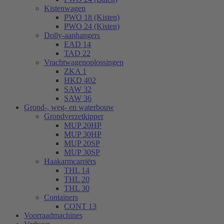
Kistenwagen
PWO 18 (Kisten)
PWO 24 (Kisten)
Dolly-aanhangers
EAD 14
TAD 22
Vrachtwagenoplossingen
ZKA 1
HKD 402
SAW 32
SAW 36
Grond-, weg- en waterbouw
Grondverzetkipper
MUP 20HP
MUP 30HP
MUP 20SP
MUP 30SP
Haakarmcarriërs
THL 14
THL 20
THL 30
Containers
CONT 13
Voorraadmachines