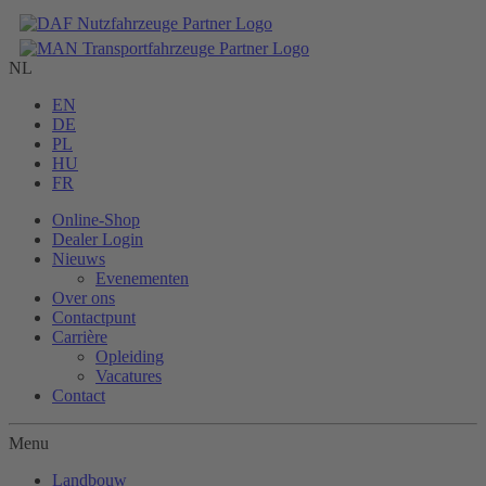
NL
EN
DE
PL
HU
FR
Online-Shop
Dealer Login
Nieuws
Evenementen
Over ons
Contactpunt
Carrière
Opleiding
Vacatures
Contact
Menu
Landbouw