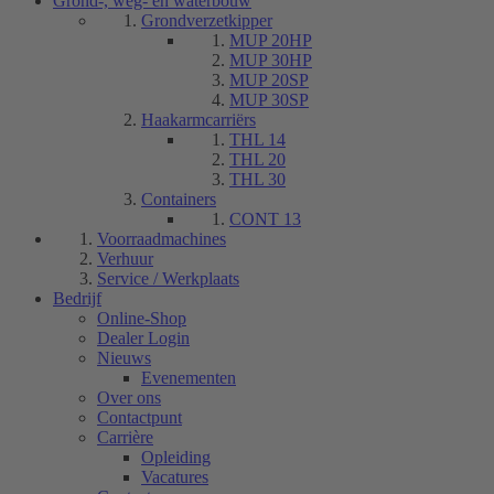
Grond-, weg- en waterbouw
Grondverzetkipper
MUP 20HP
MUP 30HP
MUP 20SP
MUP 30SP
Haakarmcarriërs
THL 14
THL 20
THL 30
Containers
CONT 13
Voorraadmachines
Verhuur
Service / Werkplaats
Bedrijf
Online-Shop
Dealer Login
Nieuws
Evenementen
Over ons
Contactpunt
Carrière
Opleiding
Vacatures