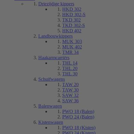
Driezijdige kippers
HKD 302
HKD 302-S
TKD 302
TKD 302-S
HKD 402
Landbouwkippers
MUK 303
MUK 402
TMR 34
Haakarmcarriërs
THL 14
THL 20
THL 30
Schuifwagens
TAW 20
TAW 30
SAW 32
SAW 36
Balenwagen
PWO 18 (Balen)
PWO 24 (Balen)
Kistenwagen
PWO 18 (Kisten)
PWO 24 (Kisten)