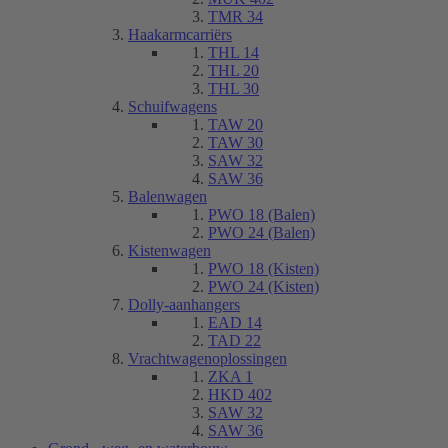
TMR 34
Haakarmcarriërs
THL 14
THL 20
THL 30
Schuifwagens
TAW 20
TAW 30
SAW 32
SAW 36
Balenwagen
PWO 18 (Balen)
PWO 24 (Balen)
Kistenwagen
PWO 18 (Kisten)
PWO 24 (Kisten)
Dolly-aanhangers
EAD 14
TAD 22
Vrachtwagenoplossingen
ZKA 1
HKD 402
SAW 32
SAW 36