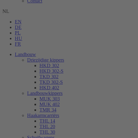
Contact
NL
EN
DE
PL
HU
FR
Landbouw
Driezijdige kippers
HKD 302
HKD 302-S
TKD 302
TKD 302-S
HKD 402
Landbouwkippers
MUK 303
MUK 402
TMR 34
Haakarmcarriërs
THL 14
THL 20
THL 30
Schuifwagens