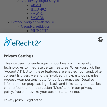
Vrachtwagenoplossingen
ZKA 1
HKD 402
SAW 32
SAW 36
Grond-, weg- en waterbouw
Grondverzetkipper
MUP 20HP
MUP 30HP
MUP 20SP
MUP 30SP
Haakarmcarriërs
THL 14
THL 20
THL 30
Containers
CONT 13
Voorraadmachines
Verhuur
Service / Werkplaats
Bedrijf
Online-Shop
Dealer Login
Nieuws
Evenementen