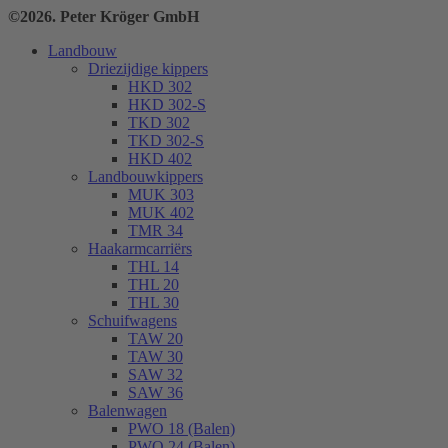
©2026. Peter Kröger GmbH
Landbouw
Driezijdige kippers
HKD 302
HKD 302-S
TKD 302
TKD 302-S
HKD 402
Landbouwkippers
MUK 303
MUK 402
TMR 34
Haakarmcarriërs
THL 14
THL 20
THL 30
Schuifwagens
TAW 20
TAW 30
SAW 32
SAW 36
Balenwagen
PWO 18 (Balen)
PWO 24 (Balen)