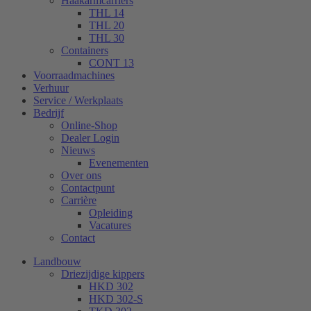
Haakarmcarriërs
THL 14
THL 20
THL 30
Containers
CONT 13
Voorraadmachines
Verhuur
Service / Werkplaats
Bedrijf
Online-Shop
Dealer Login
Nieuws
Evenementen
Over ons
Contactpunt
Carrière
Opleiding
Vacatures
Contact
Landbouw
Driezijdige kippers
HKD 302
HKD 302-S