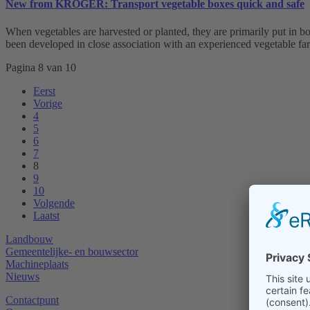
New from KRÖGER: Transport vegetable boxes quick and safe
When vegetables are harvested or planted, they are primarily put in box
been developed in close association with an experienced vegetable far
Pagina 8 van 10
Eerst
Vorige
4
5
6
7
8
9
10
Volgende
Laatst
Landbouw
Gemeentelijke- en bouwsector
Machineplaats
Nieuws
Contactpunt