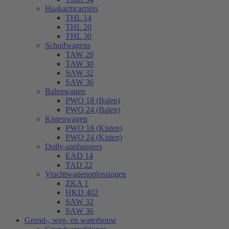
Haakarmcarriërs
THL 14
THL 20
THL 30
Schuifwagens
TAW 20
TAW 30
SAW 32
SAW 36
Balenwagen
PWO 18 (Balen)
PWO 24 (Balen)
Kistenwagen
PWO 18 (Kisten)
PWO 24 (Kisten)
Dolly-aanhangers
EAD 14
TAD 22
Vrachtwagenoplossingen
ZKA 1
HKD 402
SAW 32
SAW 36
Grond-, weg- en waterbouw