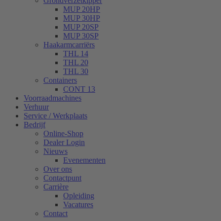
Grondverzetkipper
MUP 20HP
MUP 30HP
MUP 20SP
MUP 30SP
Haakarmcarriërs
THL 14
THL 20
THL 30
Containers
CONT 13
Voorraadmachines
Verhuur
Service / Werkplaats
Bedrijf
Online-Shop
Dealer Login
Nieuws
Evenementen
Over ons
Contactpunt
Carrière
Opleiding
Vacatures
Contact