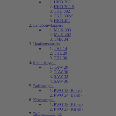
HKD 302
HKD 302-S
TKD 302
TKD 302-S
HKD 402
Landbouwkippers
MUK 303
MUK 402
TMR 34
Haakarmcarriërs
THL 14
THL 20
THL 30
Schuifwagens
TAW 20
TAW 30
SAW 32
SAW 36
Balenwagen
PWO 18 (Balen)
PWO 24 (Balen)
Kistenwagen
PWO 18 (Kisten)
PWO 24 (Kisten)
Dolly-aanhangers