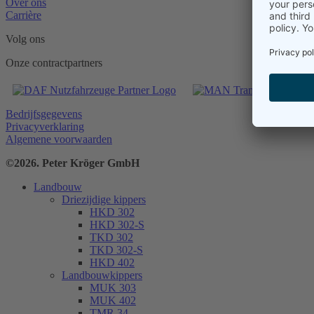
Over ons
Carrière
Volg ons
Onze contractpartners
Bedrijfsgegevens
Privacyverklaring
Algemene voorwaarden
©2026. Peter Kröger GmbH
Landbouw
Driezijdige kippers
HKD 302
HKD 302-S
TKD 302
TKD 302-S
HKD 402
Landbouwkippers
MUK 303
MUK 402
TMR 34