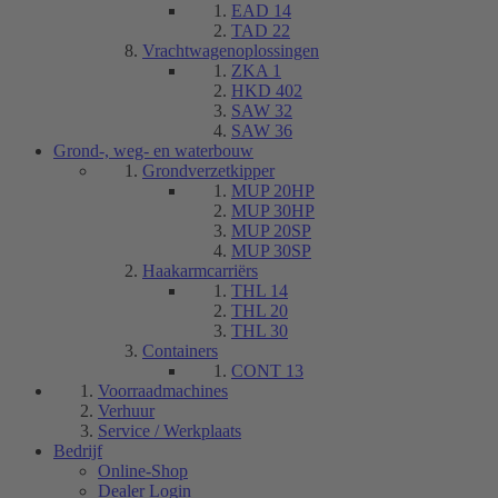
EAD 14
TAD 22
Vrachtwagenoplossingen
ZKA 1
HKD 402
SAW 32
SAW 36
Grond-, weg- en waterbouw
Grondverzetkipper
MUP 20HP
MUP 30HP
MUP 20SP
MUP 30SP
Haakarmcarriërs
THL 14
THL 20
THL 30
Containers
CONT 13
Voorraadmachines
Verhuur
Service / Werkplaats
Bedrijf
Online-Shop
Dealer Login