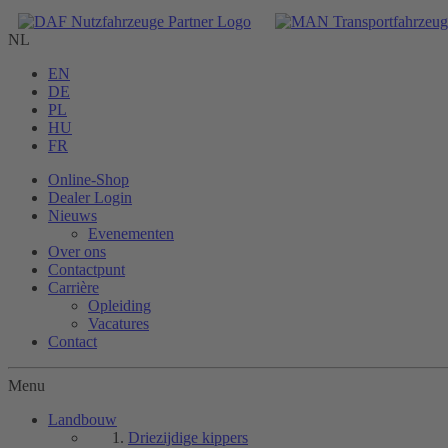
NL
EN
DE
PL
HU
FR
Online-Shop
Dealer Login
Nieuws
Evenementen
Over ons
Contactpunt
Carrière
Opleiding
Vacatures
Contact
Menu
Landbouw
Driezijdige kippers