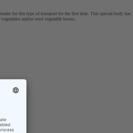
ler for this type of transport for the first time. This special body has
f vegetables and/or seed vegetable boxes.