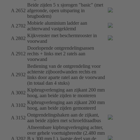
Beide zijden 5 x sjorogen "basic" (met
A 2652
afgeronde, open uitsparing in
brugbodem)
Mobiele aluminium ladder aan
A 2702
achterwand vastgeklemd
Kijkvenster met beschermrooster in
A 2802
voorwand
Doorlopende ontgrendelingsassen
A 2912
rechts + links met 2 ratels aan
voorwand
Bediening van de ontgrendeling voor
achterste zijboordwanden rechts en
A 2932
links door aparte ratel aan de voorwand
(in totaal dan 4 stuks)
Kipbrugverlenging aan zijkant 200 mm
A 3002
hoog, aan beide zijden te monteren
Kipbrugverlenging aan zijkant 200 mm
A 3102
hoog, aan beide zijden gemonteerd
Ontgrendelingshaken aan de zijkant,
A 3152
aan beide zijden met schroefdraadbus
Afneembare kipbrugverlenging achter,
over gehele voertuigbreedte (2.480 mm
A 3202
B x 300 mm L), laatste deel van de