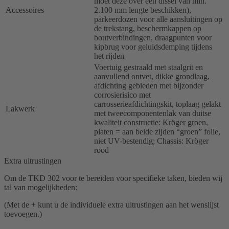
moet deze over een dissel van min.
Accessoires
2.100 mm lengte beschikken),
parkeerdozen voor alle aansluitingen op
de trekstang, beschermkappen op
boutverbindingen, draagpunten voor
kipbrug voor geluidsdemping tijdens
het rijden
Voertuig gestraald met staalgrit en
aanvullend ontvet, dikke grondlaag,
afdichting gebieden met bijzonder
corrosierisico met
carrosserieafdichtingskit, toplaag gelakt
Lakwerk
met tweecomponentenlak van duitse
kwaliteit constructie: Kröger groen,
platen = aan beide zijden “groen” folie,
niet UV-bestendig; Chassis: Kröger
rood
Extra uitrustingen
Om de TKD 302 voor te bereiden voor specifieke taken, bieden wij
tal van mogelijkheden:
(Met de + kunt u de individuele extra uitrustingen aan het wenslijst
toevoegen.)