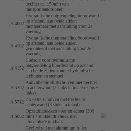
trechter ca. 150mm van
transportbandrubber
Hydraulische ontgrendeling boordwand
op afstand, aan beide zijden
A 4002
monteerbaar met aansluiting voor 2e
voertuig
Hydraulische ontgrendeling boordwand
op afstand, aan beide zijden
A 4102
gemonteerd met aansluiting voor 2e
voertuig
Console voor hydraulische
ontgrendeling boordwand op afstand
A 4152
aan beide zijden zonder hydraulische
leidingen en stempel
Aanvullende sluitschuiven met trechter
A 5702
in achterwand (2 stuks in totaal rechts +
links)
2 x extra schuiven met trechter in
A 5712
achterwand (3 stuks in totaal)
Opzetdriehoeken voor en achter (300
A 6002
mm) + middendriehoek met
afneembare nokbalk
Geel rolzeil met aluminium roller,