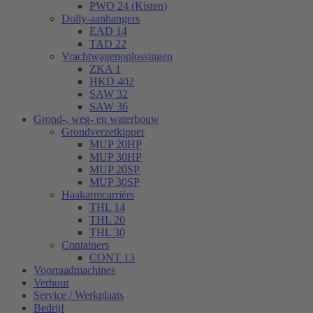
PWO 24 (Kisten)
Dolly-aanhangers
EAD 14
TAD 22
Vrachtwagenoplossingen
ZKA 1
HKD 402
SAW 32
SAW 36
Grond-, weg- en waterbouw
Grondverzetkipper
MUP 20HP
MUP 30HP
MUP 20SP
MUP 30SP
Haakarmcarriërs
THL 14
THL 20
THL 30
Containers
CONT 13
Voorraadmachines
Verhuur
Service / Werkplaats
Bedrijf