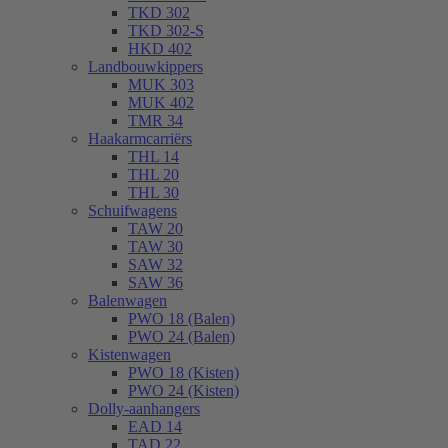
TKD 302
TKD 302-S
HKD 402
Landbouwkippers
MUK 303
MUK 402
TMR 34
Haakarmcarriërs
THL 14
THL 20
THL 30
Schuifwagens
TAW 20
TAW 30
SAW 32
SAW 36
Balenwagen
PWO 18 (Balen)
PWO 24 (Balen)
Kistenwagen
PWO 18 (Kisten)
PWO 24 (Kisten)
Dolly-aanhangers
EAD 14
TAD 22