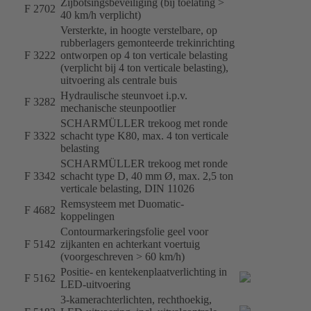
Zijbotsingsbeveiliging (bij toelating >
F 2702
40 km/h verplicht)
Versterkte, in hoogte verstelbare, op
rubberlagers gemonteerde trekinrichting
F 3222
ontworpen op 4 ton verticale belasting
(verplicht bij 4 ton verticale belasting),
uitvoering als centrale buis
Hydraulische steunvoet i.p.v.
F 3282
mechanische steunpootlier
SCHARMÜLLER trekoog met ronde
F 3322
schacht type K80, max. 4 ton verticale
belasting
SCHARMÜLLER trekoog met ronde
F 3342
schacht type D, 40 mm Ø, max. 2,5 ton
verticale belasting, DIN 11026
Remsysteem met Duomatic-
F 4682
koppelingen
Contourmarkeringsfolie geel voor
F 5142
zijkanten en achterkant voertuig
(voorgeschreven > 60 km/h)
Positie- en kentekenplaatverlichting in
F 5162
LED-uitvoering
3-kamerachterlichten, rechthoekig,