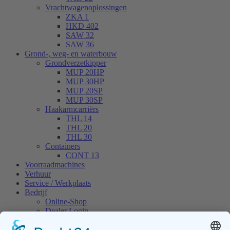
Vrachtwagenoplossingen
ZKA 1
HKD 402
SAW 32
SAW 36
Grond-, weg- en waterbouw
Grondverzetkipper
MUP 20HP
MUP 30HP
MUP 20SP
MUP 30SP
Haakarmcarriërs
THL 14
THL 20
THL 30
Containers
CONT 13
Voorraadmachines
Verhuur
Service / Werkplaats
Bedrijf
Online-Shop
Dealer Login
Nieuws
Evenementen