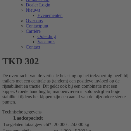
Dealer Login
Nieuws
Evenementen
Over ons
Contactpunt
Carrière
Opleiding
Vacatures
Contact
TKD 302
De overdracht van de verticale belasting op het trekvoertuig heeft bij
trailers met een centrale as (tandem) een positieve invloed op de
rijstabiliteit en tractie. Dit geldt ook bij een combinatie met een
kipper. Goede handling bij manoeuvreren in solobedrijf en hoge
stabiliteit tijdens het kippen zijn een aantal van de bijzondere sterke
punten.
Technische gegevens
Laadcapaciteit
Toegelaten totaalgewicht*:
20.000 - 24.000 kg
Leeggewicht*:
ca. 4.200 - 5.300 kg