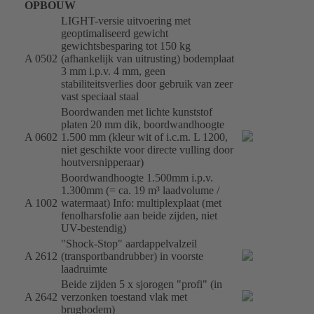
OPBOUW
LIGHT-versie uitvoering met
geoptimaliseerd gewicht
gewichtsbesparing tot 150 kg
A 0502
(afhankelijk van uitrusting) bodemplaat
3 mm i.p.v. 4 mm, geen
stabiliteitsverlies door gebruik van zeer
vast speciaal staal
Boordwanden met lichte kunststof
platen 20 mm dik, boordwandhoogte
A 0602
1.500 mm (kleur wit of i.c.m. L 1200,
niet geschikte voor directe vulling door
houtversnipperaar)
Boordwandhoogte 1.500mm i.p.v.
1.300mm (= ca. 19 m³ laadvolume /
A 1002
watermaat) Info: multiplexplaat (met
fenolharsfolie aan beide zijden, niet
UV-bestendig)
"Shock-Stop" aardappelvalzeil
A 2612
(transportbandrubber) in voorste
laadruimte
Beide zijden 5 x sjorogen "profi" (in
A 2642
verzonken toestand vlak met
brugbodem)