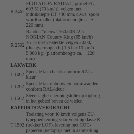
FLOTATION RADIAL, profiel FL
693 M (70 km/h), velgen met
R 2462
indrukdiepte ET +30 mm, d.w.z. spoor
wordt smaller (platformhoogte ca. +
220 mm)
Banden "nieuw" 560/60R22.5
NOKIAN Country King (65 km/h)
161D met versterkte velgen 20.00,
R 2592
(draagvermogen bij 1,5 bar 10 km/h =
5.000 kg) (platformhoogte ca. + 220
mm)
LAKWERK
Speciale lak chassis conform RAL-
L 1002
kleur
Speciale lak opbouw en boordwanden
L 1202
conform RAL-kleur
Steenslagbeschermingsfolie op kipbrug
L 1502
in het gebied boven de wielen
RAPPORT/OVERDRACHT
Toelating voor 40 km/h volgens EU-
typegoedkeuring voor voertuigklasse R
T 1502
(trekker LOF), levering met COC-
papieren (nettoprijs niet in aanmerking