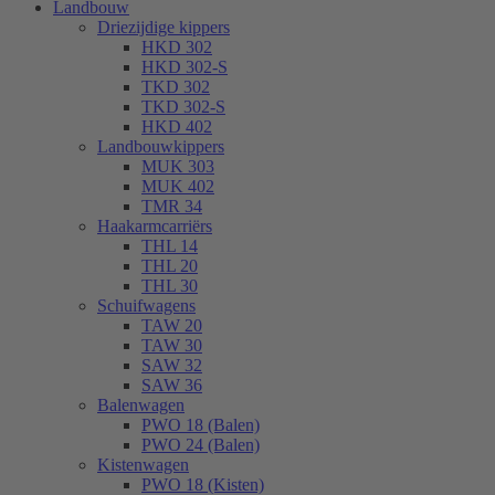
Landbouw
Driezijdige kippers
HKD 302
HKD 302-S
TKD 302
TKD 302-S
HKD 402
Landbouwkippers
MUK 303
MUK 402
TMR 34
Haakarmcarriërs
THL 14
THL 20
THL 30
Schuifwagens
TAW 20
TAW 30
SAW 32
SAW 36
Balenwagen
PWO 18 (Balen)
PWO 24 (Balen)
Kistenwagen
PWO 18 (Kisten)