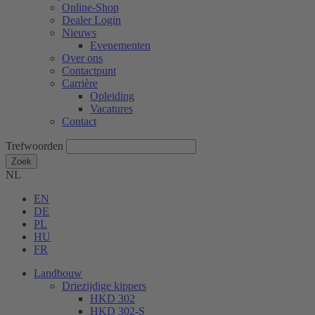
Online-Shop
Dealer Login
Nieuws
Evenementen
Over ons
Contactpunt
Carrière
Opleiding
Vacatures
Contact
Trefwoorden
Zoek
NL
EN
DE
PL
HU
FR
Landbouw
Driezijdige kippers
HKD 302
HKD 302-S