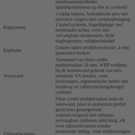
membraanremcilinder,
spindelparkeerrem op één as werkend
3-zijdig kippen, hydraulische pers met
meerdere zuigers met cardanophanging,
1-kabel-systeem, kogelkiplager met
Kipsysteem
neerhouder achter, twee niet-
vervangbare steekbouten, hydr.
slagbegrenzer, veiligheidskabel
Gelaste stalen profielconstructie, 4 mm
Kipframe
plaatstalen bodem
Vaststaand van finse combi-
multiplexplaat 18 mm, WBP verlijmd,
bij de boordwand gebruik van niet-
Voorwand
roestende VA-bouten, vaste
hoekrongen, ergonomische ladder met
loopbrug en valbeschermingsbeugel
conform
Finse combi-multiplexplaat zoals de
voorwand, plaat in aluminium profiel
gezet (met geïntegreerde
waterafvoergoot) met robuuste,
vervangbare rubberen afdichting, elk
twee zijboordwanden zonder
horizontale deling, vaste middenrongen
Zijboordwanden