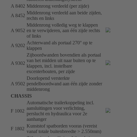
A 8402
Middenrong verdeeld (per zijde)
Middenrong verdeeld aan beide zijden,
A 8452
rechts en links
Middenrong volledig weg te klappen
A 9052
en te verwijderen, aan één zijde rechts
of links
Achterwand als portaal 270° op te
A 9202
klappen
Zijboordwanden bovendien als portaal
van het midden uit naar buiten op te
A 9302
klappen, incl. instelbare
excenterbouten, per zijde
Doorlopend versterkte
A 9502
pendelboordwand aan één zijde zonder
middenrong
CHASSIS
Automatische trailerkoppeling incl.
aansluitingen voor verlichting,
F 1002
perslucht en hydraulica voor 2e
aanhanger
Kunststof spatborden vooras (vereist
F 1802
vanaf totale buitenbreedte > 2.550mm)