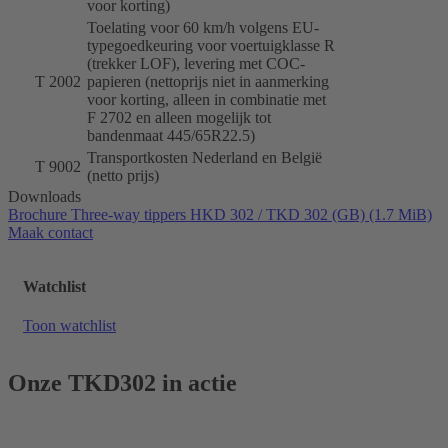
voor korting)
Toelating voor 60 km/h volgens EU-
typegoedkeuring voor voertuigklasse R
(trekker LOF), levering met COC-
T 2002
papieren (nettoprijs niet in aanmerking
voor korting, alleen in combinatie met
F 2702 en alleen mogelijk tot
bandenmaat 445/65R22.5)
Transportkosten Nederland en België
T 9002
(netto prijs)
Downloads
Brochure Three-way tippers HKD 302 / TKD 302 (GB)
(1.7 MiB)
Maak contact
Watchlist
Toon watchlist
Onze TKD302 in actie