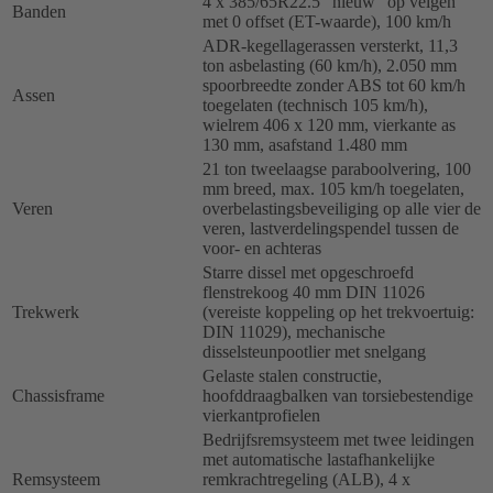
4 x 385/65R22.5 "nieuw" op velgen
Banden
met 0 offset (ET-waarde), 100 km/h
ADR-kegellagerassen versterkt, 11,3
ton asbelasting (60 km/h), 2.050 mm
spoorbreedte zonder ABS tot 60 km/h
Assen
toegelaten (technisch 105 km/h),
wielrem 406 x 120 mm, vierkante as
130 mm, asafstand 1.480 mm
21 ton tweelaagse paraboolvering, 100
mm breed, max. 105 km/h toegelaten,
Veren
overbelastingsbeveiliging op alle vier de
veren, lastverdelingspendel tussen de
voor- en achteras
Starre dissel met opgeschroefd
flenstrekoog 40 mm DIN 11026
Trekwerk
(vereiste koppeling op het trekvoertuig:
DIN 11029), mechanische
disselsteunpootlier met snelgang
Gelaste stalen constructie,
Chassisframe
hoofddraagbalken van torsiebestendige
vierkantprofielen
Bedrijfsremsysteem met twee leidingen
met automatische lastafhankelijke
Remsysteem
remkrachtregeling (ALB), 4 x