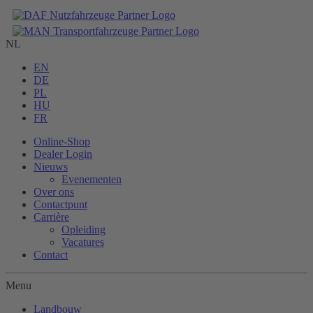
NL
EN
DE
PL
HU
FR
Online-Shop
Dealer Login
Nieuws
Evenementen
Over ons
Contactpunt
Carrière
Opleiding
Vacatures
Contact
Menu
Landbouw