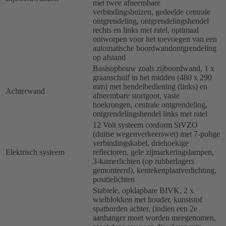
met twee afneembare
verbindingsbuizen, gedeelde centrale
ontgrendeling, ontgrendelingshendel
rechts en links met ratel, optimaal
ontworpen voor het toevoegen van een
automatische boordwandontgrendeling
op afstand
Basisopbouw zoals zijboordwand, 1 x
graanschuif in het midden (480 x 290
mm) met hendelbediening (links) en
Achterwand
afneembare stortgoot, vaste
hoekrongen, centrale ontgrendeling,
ontgrendelingshendel links met ratel
12 Volt systeem conform StVZO
(duitse wegenverkeerswet) met 7-polige
verbindingskabel, driehoekige
Elektrisch systeem
reflectoren, gele zijmarkeringslampen,
3-kamerlichten (op rubberlagers
gemonteerd), kentekenplaatverlichting,
positielichten
Stabiele, opklapbare BIVK, 2 x
wielblokken met houder, kunststof
spatborden achter, (indien een 2e
aanhanger moet worden meegenomen,