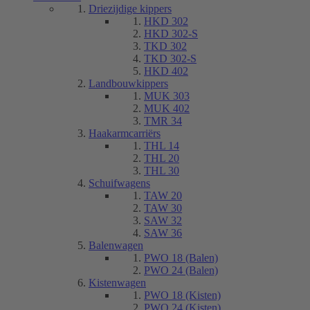
Driezijdige kippers
HKD 302
HKD 302-S
TKD 302
TKD 302-S
HKD 402
Landbouwkippers
MUK 303
MUK 402
TMR 34
Haakarmcarriërs
THL 14
THL 20
THL 30
Schuifwagens
TAW 20
TAW 30
SAW 32
SAW 36
Balenwagen
PWO 18 (Balen)
PWO 24 (Balen)
Kistenwagen
PWO 18 (Kisten)
PWO 24 (Kisten)