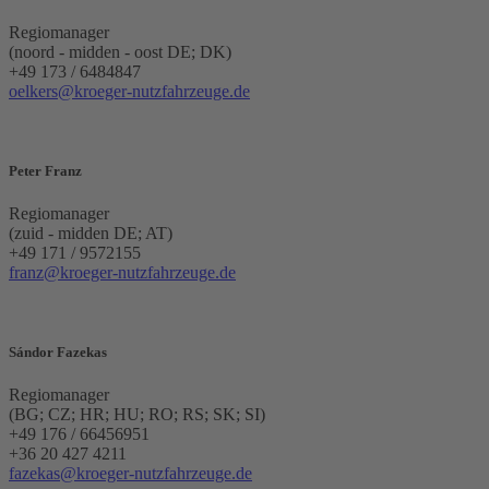
Regiomanager
(noord - midden - oost DE; DK)
+49 173 / 6484847
oelkers@kroeger-nutzfahrzeuge.de
Peter Franz
Regiomanager
(zuid - midden DE; AT)
+49 171 / 9572155
franz@kroeger-nutzfahrzeuge.de
Sándor Fazekas
Regiomanager
(BG; CZ; HR; HU; RO; RS; SK; SI)
+49 176 / 66456951
+36 20 427 4211
fazekas@kroeger-nutzfahrzeuge.de