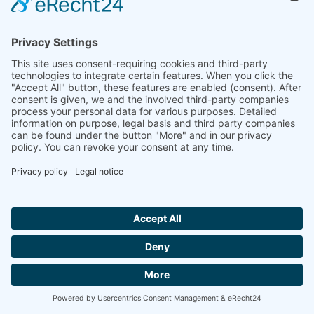
Over ons
Contactpunt
Carrière
Opleiding
Vacatures
Contact
Landbouw
Driezijdige kippers
HKD 302
HKD 302-S
TKD 302
TKD 302-S
HKD 402
Landbouwkippers
MUK 303
MUK 402
TMR 34
Haakarmcarriërs
THL 14
THL 20
THL 30
Schuifwagens
TAW 20
TAW 30