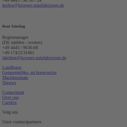
+49 4445 / 96 36 - 24
krohse@kroeger-nutzfahrzeuge.de
René Tabeling
Regiomanager
(DE midden - westen)
+49 4445 / 9636-68
+49 174/2131461
tabeling@kroeger-nutzfahrzeuge.de
Landbouw
Gemeentelijke- en bouwsector
Machineplaats
Nieuws
Contactpunt
Over ons
Carrière
Volg ons
Onze contractpartners