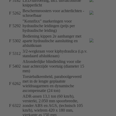
F 5182
LED-uitvoering, incl. uitvalcontrole
knipperlicht
Beschermroosters voor achterlichten -
F 5262
schroefbaar
"Kennfixx" markeringen voor
F 5292
hydraulische leidingen (prijs per
hydraulische leiding)
Bediening kippen 2e aanhanger met
F 5302
aparte hydraulische aansluiting en
afsluitkraan
3/2-wegkraan voor kiphydraulica (i.p.v.
F 5312
standaard afsluitkraan)
Afzonderlijke blindleiding voor olie
F 5402
naar achterzijde voertuig (diameter 15
mm)
Torsiebalkeenheid, paraboolgeveerd
met in de lengte geplaatste
F 6262
wieldraagarmen en dynamische
ascompensatie (24 ton)
ADR-assen 13,1 ton (60 km/h),
versterkt, 2.050 mm spoorbreedte,
F 6322
zonder ABS en AGS, (technisch 105
km/h), wielrem 420 x 180 mm,
vierkante as 150 mm