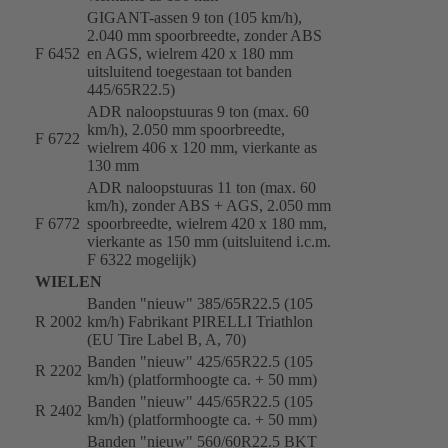
GIGANT-assen 9 ton (105 km/h),
2.040 mm spoorbreedte, zonder ABS
F 6452
en AGS, wielrem 420 x 180 mm
uitsluitend toegestaan tot banden
445/65R22.5)
ADR naloopstuuras 9 ton (max. 60
km/h), 2.050 mm spoorbreedte,
F 6722
wielrem 406 x 120 mm, vierkante as
130 mm
ADR naloopstuuras 11 ton (max. 60
km/h), zonder ABS + AGS, 2.050 mm
F 6772
spoorbreedte, wielrem 420 x 180 mm,
vierkante as 150 mm (uitsluitend i.c.m.
F 6322 mogelijk)
WIELEN
Banden "nieuw" 385/65R22.5 (105
R 2002
km/h) Fabrikant PIRELLI Triathlon
(EU Tire Label B, A, 70)
Banden "nieuw" 425/65R22.5 (105
R 2202
km/h) (platformhoogte ca. + 50 mm)
Banden "nieuw" 445/65R22.5 (105
R 2402
km/h) (platformhoogte ca. + 50 mm)
Banden "nieuw" 560/60R22.5 BKT