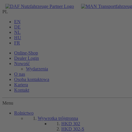
PL
EN
DE
NL
HU
FR
Online-Shop
Dealer Login
Nowość
Wydarzenia
O nas
Osoba kontaktowa
Kariera
Kontakt
Menu
Rolnictwo
Wywrotka trójstronna
HKD 302
HKD 302-S