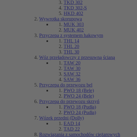
TKD 302
TKD 302-S
HKD 402
Wywrotka skorupowa
MUK 303
MUK 402
Przyczepa z systemem hakowym
THL 14
THL 20
THL 30
Wóz przeładowczy z przesuwną ścianą
TAW 20
TAW 30
SAW 32
SAW 36
Przyczepa do przewozu bel
PWO 18 (Bele)
PWO 24 (Bele)
Przyczepa do przewozu skrzyń
PWO 18 (Pudła)
PWO 24 (Pudła)
Wózek przedni (Dolly)
EAD 14
TAD 22
Rozwiązania z samochodów ciężarowych