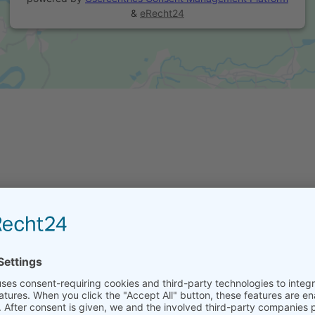
&
eRecht24