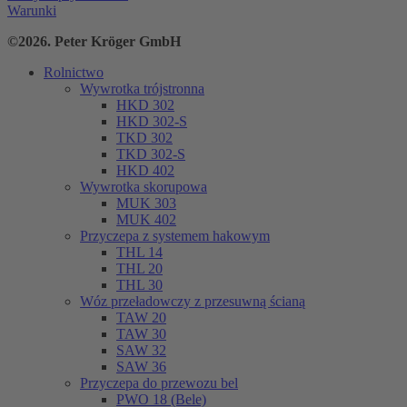
Warunki
©2026. Peter Kröger GmbH
Rolnictwo
Wywrotka trójstronna
HKD 302
HKD 302-S
TKD 302
TKD 302-S
HKD 402
Wywrotka skorupowa
MUK 303
MUK 402
Przyczepa z systemem hakowym
THL 14
THL 20
THL 30
Wóz przeładowczy z przesuwną ścianą
TAW 20
TAW 30
SAW 32
SAW 36
Przyczepa do przewozu bel
PWO 18 (Bele)