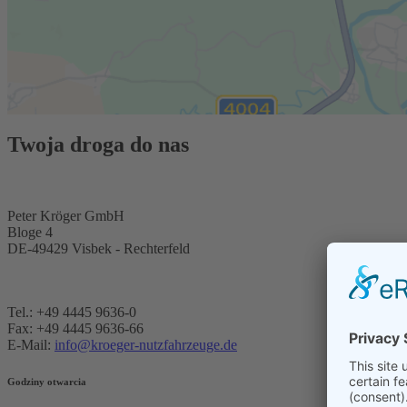
Twoja droga do nas
Peter Kröger GmbH
Bloge 4
DE-49429 Visbek - Rechterfeld
Tel.: +49 4445 9636-0
Fax: +49 4445 9636-66
E-Mail:
info@kroeger-nutzfahrzeuge.de
Godziny otwarcia