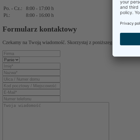
Po. - Cz.:
8:00 - 17:00 h
Pi.:
8:00 - 16:00 h
Formularz kontaktowy
Czekamy na Twoją wiadomość. Skorzystaj z poniższego formularza 