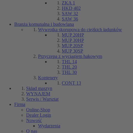
ZKA 1
HKD 402
SAW 32
SAW 36
Branża komunalna i budowlana
Wywrotka skorupowa do ciężkich ładunków
MUP 20HP
MUP 30HP
MUP 20SP
MUP 30SP
Przyczepa z wyciągiem hakowym
THL 14
THL 20
THL 30
Kontenery
CONT 13
Skład maszyn
WYNAJEM
Serwis / Warsztat
Firma
Online-Shop
Dealer Login
Nowość
Wydarzenia
O nas