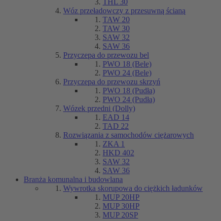
THL 30
Wóz przeładowczy z przesuwną ścianą
TAW 20
TAW 30
SAW 32
SAW 36
Przyczepa do przewozu bel
PWO 18 (Bele)
PWO 24 (Bele)
Przyczepa do przewozu skrzyń
PWO 18 (Pudła)
PWO 24 (Pudła)
Wózek przedni (Dolly)
EAD 14
TAD 22
Rozwiązania z samochodów ciężarowych
ZKA 1
HKD 402
SAW 32
SAW 36
Branża komunalna i budowlana
Wywrotka skorupowa do ciężkich ładunków
MUP 20HP
MUP 30HP
MUP 20SP