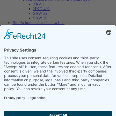
ZKA 1
HKD 402
SAW 32
SAW 36
Branża komunalna i budowlana
Wywrotka skorupowa do ciężkich ładunków
MUP 20HP
MUP 30HP
MUP 20SP
MUP 30SP
Przyczepa z wyciągiem hakowym
THL 14
THL 20
THL 30
Kontenery
CONT 13
Skład maszyn
WYNAJEM
Serwis / Warsztat
Firma
Online-Shop
Dealer Login
Nowość
Wydarzenia
O nas