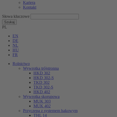
Kariera
Kontakt
Słowa kluczowe
Szukaj
PL
EN
DE
NL
HU
FR
Rolnictwo
Wywrotka trójstronna
HKD 302
HKD 302-S
TKD 302
TKD 302-S
HKD 402
Wywrotka skorupowa
MUK 303
MUK 402
Przyczepa z systemem hakowym
THL 14