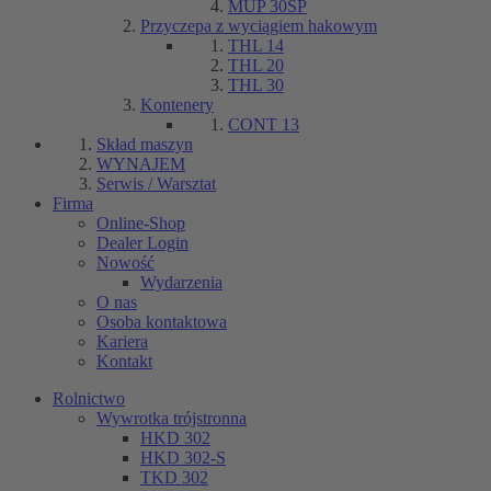
MUP 30SP
Przyczepa z wyciągiem hakowym
THL 14
THL 20
THL 30
Kontenery
CONT 13
Skład maszyn
WYNAJEM
Serwis / Warsztat
Firma
Online-Shop
Dealer Login
Nowość
Wydarzenia
O nas
Osoba kontaktowa
Kariera
Kontakt
Rolnictwo
Wywrotka trójstronna
HKD 302
HKD 302-S
TKD 302