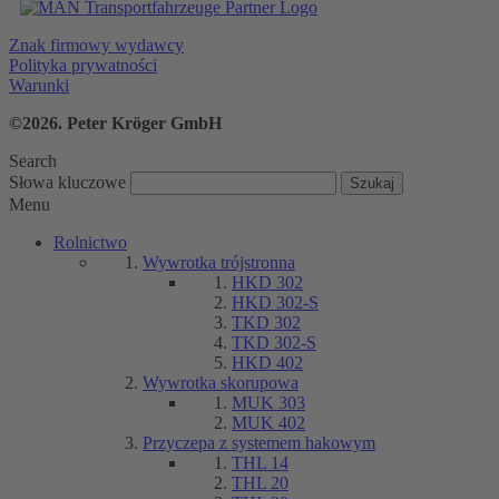
Znak firmowy wydawcy
Polityka prywatności
Warunki
©2026. Peter Kröger GmbH
Search
Słowa kluczowe
Menu
Rolnictwo
Wywrotka trójstronna
HKD 302
HKD 302-S
TKD 302
TKD 302-S
HKD 402
Wywrotka skorupowa
MUK 303
MUK 402
Przyczepa z systemem hakowym
THL 14
THL 20