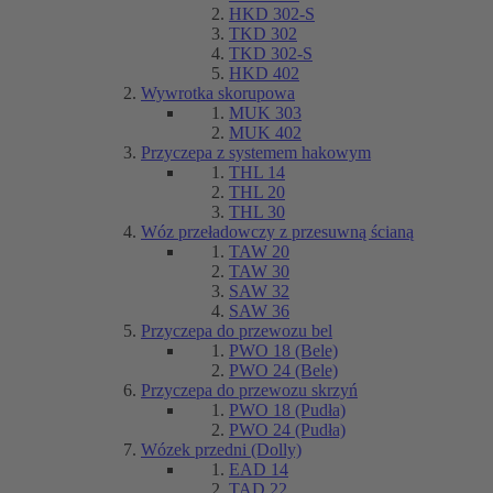
HKD 302-S
TKD 302
TKD 302-S
HKD 402
Wywrotka skorupowa
MUK 303
MUK 402
Przyczepa z systemem hakowym
THL 14
THL 20
THL 30
Wóz przeładowczy z przesuwną ścianą
TAW 20
TAW 30
SAW 32
SAW 36
Przyczepa do przewozu bel
PWO 18 (Bele)
PWO 24 (Bele)
Przyczepa do przewozu skrzyń
PWO 18 (Pudła)
PWO 24 (Pudła)
Wózek przedni (Dolly)
EAD 14
TAD 22