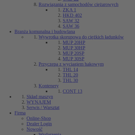
Rozwiązania z samochodów ciężarowych
ZKA 1
HKD 402
SAW 32
SAW 36
Branża komunalna i budowlana
Wywrotka skorupowa do ciężkich ładunków
MUP 20HP
MUP 30HP
MUP 20SP
MUP 30SP
Przyczepa z wyciągiem hakowym
THL 14
THL 20
THL 30
Kontenery
CONT 13
Skład maszyn
WYNAJEM
Serwis / Warsztat
Firma
Online-Shop
Dealer Login
Nowość
Wydarzenia