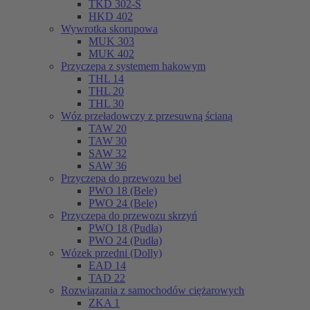
TKD 302-S
HKD 402
Wywrotka skorupowa
MUK 303
MUK 402
Przyczepa z systemem hakowym
THL 14
THL 20
THL 30
Wóz przeładowczy z przesuwną ścianą
TAW 20
TAW 30
SAW 32
SAW 36
Przyczepa do przewozu bel
PWO 18 (Bele)
PWO 24 (Bele)
Przyczepa do przewozu skrzyń
PWO 18 (Pudła)
PWO 24 (Pudła)
Wózek przedni (Dolly)
EAD 14
TAD 22
Rozwiązania z samochodów ciężarowych
ZKA 1