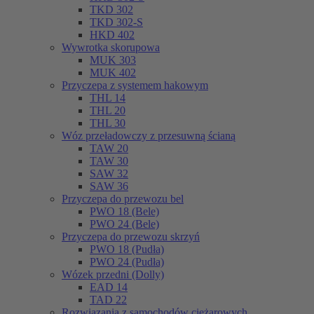
TKD 302
TKD 302-S
HKD 402
Wywrotka skorupowa
MUK 303
MUK 402
Przyczepa z systemem hakowym
THL 14
THL 20
THL 30
Wóz przeładowczy z przesuwną ścianą
TAW 20
TAW 30
SAW 32
SAW 36
Przyczepa do przewozu bel
PWO 18 (Bele)
PWO 24 (Bele)
Przyczepa do przewozu skrzyń
PWO 18 (Pudła)
PWO 24 (Pudła)
Wózek przedni (Dolly)
EAD 14
TAD 22
Rozwiązania z samochodów ciężarowych