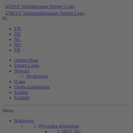
PL
EN
DE
NL
HU
FR
Online-Shop
Dealer Login
Nowość
Wydarzenia
O nas
Osoba kontaktowa
Kariera
Kontakt
Menu
Rolnictwo
Wywrotka trójstronna
HKD 302