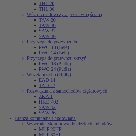
THL 20
THL 30
Wóz przeładowczy z przesuwną ścianą
TAW 20
TAW 30
SAW 32
SAW 36
Przyczepa do przewozu bel
PWO 18 (Bele)
PWO 24 (Bele)
Przyczepa do przewozu skrzyń
PWO 18 (Pudła)
PWO 24 (Pudła)
Wózek przedni (Dolly)
EAD 14
TAD 22
Rozwiązania z samochodów ciężarowych
ZKA 1
HKD 402
SAW 32
SAW 36
Branża komunalna i budowlana
Wywrotka skorupowa do ciężkich ładunków
MUP 20HP
MUP 30HP