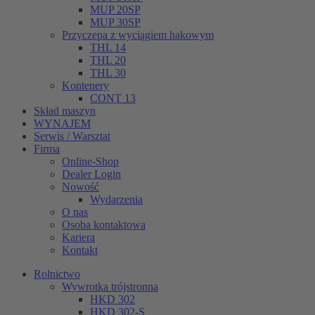
MUP 20SP
MUP 30SP
Przyczepa z wyciągiem hakowym
THL 14
THL 20
THL 30
Kontenery
CONT 13
Skład maszyn
WYNAJEM
Serwis / Warsztat
Firma
Online-Shop
Dealer Login
Nowość
Wydarzenia
O nas
Osoba kontaktowa
Kariera
Kontakt
Rolnictwo
Wywrotka trójstronna
HKD 302
HKD 302-S