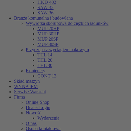
HKD 402
SAW 32
SAW 36
Branża komunalna i budowlana
Wywrotka skorupowa do ciężkich ładunków
MUP 20HP
MUP 30HP
MUP 20SP
MUP 30SP
Przyczepa z wyciągiem hakowym
THL 14
THL 20
THL 30
Kontenery
CONT 13
Skład maszyn
WYNAJEM
Serwis / Warsztat
Firma
Online-Shop
Dealer Login
Nowość
Wydarzenia
O nas
Osoba kontaktowa