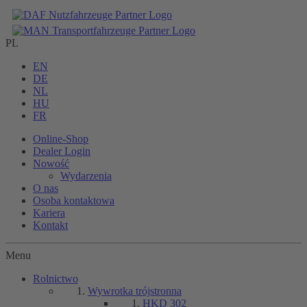
PL
EN
DE
NL
HU
FR
Online-Shop
Dealer Login
Nowość
Wydarzenia
O nas
Osoba kontaktowa
Kariera
Kontakt
Menu
Rolnictwo
Wywrotka trójstronna
HKD 302