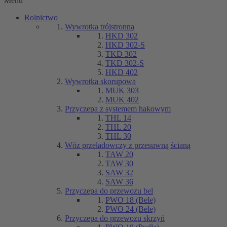
Menu
Rolnictwo
Wywrotka trójstronna
HKD 302
HKD 302-S
TKD 302
TKD 302-S
HKD 402
Wywrotka skorupowa
MUK 303
MUK 402
Przyczepa z systemem hakowym
THL 14
THL 20
THL 30
Wóz przeładowczy z przesuwną ścianą
TAW 20
TAW 30
SAW 32
SAW 36
Przyczepa do przewozu bel
PWO 18 (Bele)
PWO 24 (Bele)
Przyczepa do przewozu skrzyń