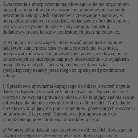
Świadczenia z ubezpieczenia majątkowego, o ile nie uzgodniono
inaczej, są w pełni wykorzystywane na ponowne umieszczenie
przedmiotu zakupu. Jeśli sprzedawca zrezygnuje z naprawy w
przypadku poważnych uszkodzeń, świadczenie ubezpieczeniowe
jest wykorzystywane do spłaty ceny zakupu, cen usług
dodatkowych oraz kosztów poniesionych przez sprzedawcę.
e) Kupujący ma obowiązek utrzymywać przedmiot zakupu w
należytym stanie przez czas trwania zastrzeżenia własności,
przeprowadzać wszystkie przewidziane przez sprzedawcę prace
konserwacyjne i niezbędne naprawy niezwłocznie – z wyjątkiem
przypadków nagłych – przez sprzedawcę lub warsztat
specjalistyczny uznany przez niego za opiekę nad przedmiotem
zakupu.
f) Sprzedawca upoważnia kupującego do inkasa roszczeń z tytułu
dalszej odsprzedaży z zastrzeżeniem odwołania. Sprzedawca nie
skorzysta ze swojego prawa do inkasa, o ile kupujący spełnia swoje
zobowiązania płatnicze również wobec osób trzecich. Na żądanie
sprzedawcy kupujący ma podać dłużników przekazanych roszczeń i
poinformować ich o cesji. Sprzedawca jest uprawniony do
samodzielnego powiadomienia dłużników o cesji.
g) W przypadku działań egzekucyjnych osób trzecich dotyczących
towaru objętego zastrzeżeniem własności lub przypisanych