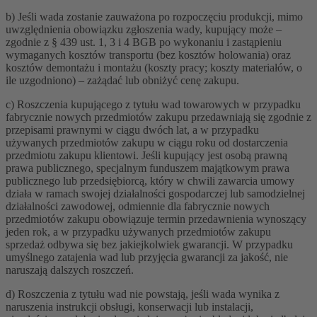
b) Jeśli wada zostanie zauważona po rozpoczęciu produkcji, mimo
uwzględnienia obowiązku zgłoszenia wady, kupujący może –
zgodnie z § 439 ust. 1, 3 i 4 BGB po wykonaniu i zastąpieniu
wymaganych kosztów transportu (bez kosztów holowania) oraz
kosztów demontażu i montażu (koszty pracy; koszty materiałów, o
ile uzgodniono) – zażądać lub obniżyć cenę zakupu.
c) Roszczenia kupującego z tytułu wad towarowych w przypadku
fabrycznie nowych przedmiotów zakupu przedawniają się zgodnie z
przepisami prawnymi w ciągu dwóch lat, a w przypadku
używanych przedmiotów zakupu w ciągu roku od dostarczenia
przedmiotu zakupu klientowi. Jeśli kupujący jest osobą prawną
prawa publicznego, specjalnym funduszem majątkowym prawa
publicznego lub przedsiębiorcą, który w chwili zawarcia umowy
działa w ramach swojej działalności gospodarczej lub samodzielnej
działalności zawodowej, odmiennie dla fabrycznie nowych
przedmiotów zakupu obowiązuje termin przedawnienia wynoszący
jeden rok, a w przypadku używanych przedmiotów zakupu
sprzedaż odbywa się bez jakiejkolwiek gwarancji. W przypadku
umyślnego zatajenia wad lub przyjęcia gwarancji za jakość, nie
naruszają dalszych roszczeń.
d) Roszczenia z tytułu wad nie powstają, jeśli wada wynika z
naruszenia instrukcji obsługi, konserwacji lub instalacji,