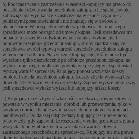
b) Podczas trwania zastrzeżenia własności kupujący ma prawo do
posiadania i użytkowania przedmiotu zakupu, o ile spełnia swoje
zobowiązania wynikające z zastrzeżenia własności zgodnie z
poniższymi postanowieniami i nie znajduje się w zwłoce z
płatnościami. W przypadku zwłoki w płatnościach kupującego
sprzedawca może odstąpić od umowy kupna. Jeśli sprzedawca ma
ponadto roszczenie o odszkodowanie zamiast wykonania i
ponownie przejmuje przedmiot zakupu, strony zgadzają się, że
sprzedawca zwróci typową wartość sprzedaży przedmiotu zakupu
w momencie odbioru. Na życzenie kupującego, które może być
wyrażone tylko niezwłocznie po odbiorze przedmiotu zakupu, na
wybór kupującego publicznie powołany i przysięgły ekspert ustali
typową wartość sprzedaży. Kupujący ponosi wszystkie koszty
odbioru i zbycia przedmiotu zakupu. Koszty zbycia wynoszą bez
dowodu 5% typowej wartości sprzedaży. Są one wyższe lub niższe,
jeśli sprzedawca wykaże wyższe lub kupujący niższe koszty.
c) Kupujący może zbywać własność sprzedawcy, również towary
powstałe w wyniku mieszania, obróbki lub przetwarzania, tylko w
zwykłym obrocie handlowym na swoich normalnych warunkach
handlowych. Do dalszej odsprzedaży kupujący jest uprawniony
tylko wtedy, gdy zapewni, że roszczenia wynikające z tego z tytułu
wszystkich praw ubocznych w wysokości wartości towaru
zastrzeżonego przechodzą na sprzedawcę. Kupujący nie ma prawa
do innych dyspozycji nad towarem zastrzeżonym, w tym zastawów