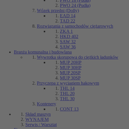
PWO 18 (Pudła)
PWO 24 (Pudła)
Wózek przedni (Dolly)
EAD 14
TAD 22
Rozwiązania z samochodów ciężarowych
ZKA 1
HKD 402
SAW 32
SAW 36
Branża komunalna i budowlana
Wywrotka skorupowa do ciężkich ładunków
MUP 20HP
MUP 30HP
MUP 20SP
MUP 30SP
Przyczepa z wyciągiem hakowym
THL 14
THL 20
THL 30
Kontenery
CONT 13
Skład maszyn
WYNAJEM
Serwis / Warsztat