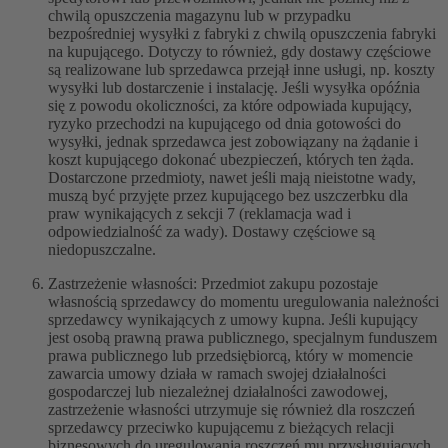
chwilą opuszczenia magazynu lub w przypadku
bezpośredniej wysyłki z fabryki z chwilą opuszczenia fabryki
na kupującego. Dotyczy to również, gdy dostawy częściowe
są realizowane lub sprzedawca przejął inne usługi, np. koszty
wysyłki lub dostarczenie i instalację. Jeśli wysyłka opóźnia
się z powodu okoliczności, za które odpowiada kupujący,
ryzyko przechodzi na kupującego od dnia gotowości do
wysyłki, jednak sprzedawca jest zobowiązany na żądanie i
koszt kupującego dokonać ubezpieczeń, których ten żąda.
Dostarczone przedmioty, nawet jeśli mają nieistotne wady,
muszą być przyjęte przez kupującego bez uszczerbku dla
praw wynikających z sekcji 7 (reklamacja wad i
odpowiedzialność za wady). Dostawy częściowe są
niedopuszczalne.
Zastrzeżenie własności: Przedmiot zakupu pozostaje
własnością sprzedawcy do momentu uregulowania należności
sprzedawcy wynikających z umowy kupna. Jeśli kupujący
jest osobą prawną prawa publicznego, specjalnym funduszem
prawa publicznego lub przedsiębiorcą, który w momencie
zawarcia umowy działa w ramach swojej działalności
gospodarczej lub niezależnej działalności zawodowej,
zastrzeżenie własności utrzymuje się również dla roszczeń
sprzedawcy przeciwko kupującemu z bieżących relacji
biznesowych do uregulowania roszczeń mu przysługujących