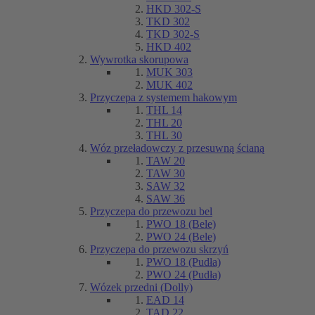
HKD 302-S
TKD 302
TKD 302-S
HKD 402
Wywrotka skorupowa
MUK 303
MUK 402
Przyczepa z systemem hakowym
THL 14
THL 20
THL 30
Wóz przeładowczy z przesuwną ścianą
TAW 20
TAW 30
SAW 32
SAW 36
Przyczepa do przewozu bel
PWO 18 (Bele)
PWO 24 (Bele)
Przyczepa do przewozu skrzyń
PWO 18 (Pudła)
PWO 24 (Pudła)
Wózek przedni (Dolly)
EAD 14
TAD 22