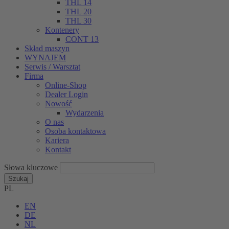
THL 14
THL 20
THL 30
Kontenery
CONT 13
Skład maszyn
WYNAJEM
Serwis / Warsztat
Firma
Online-Shop
Dealer Login
Nowość
Wydarzenia
O nas
Osoba kontaktowa
Kariera
Kontakt
Słowa kluczowe
Szukaj
PL
EN
DE
NL