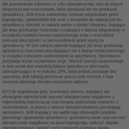
lub przeniesienia własności w celu zabezpieczenia, oraz do innych
dyspozycji nad roszczeniami, które przekazał lub ma przekazać
sprzedawcy. Jeśli towar zastrzeżony zostanie odsprzedany przez
kupującego, samodzielnie lub wraz z towarami nie należącymi do
sprzedawcy, również w ramach umów o dzieło i dostawy, kupujący
już teraz przekazuje roszczenia wynikające z dalszej odsprzedaży w
wysokości wartości towaru zastrzeżonego wraz z wszystkimi
prawami ubocznymi i w pierwszeństwie przed resztą na
sprzedawcę. W tym samym zakresie kupujący już teraz przekazuje
sprzedawcy roszczenia przysługujące mu z innego tytułu prawnego
w związku z towarem zastrzeżonym na sprzedawcę. Sprzedawca
przyjmuje wyżej wymienione cesje. Wartość towaru zastrzeżonego
w tym sensie jest wartością faktury sprzedawcy plus marża
zabezpieczająca w wysokości 20%, która jednak pozostaje bez
znaczenia, jeśli istnieją przeciwne prawa osób trzecich. Cesja
roszczeń obejmuje również roszczenie saldowe.
d) O ile uzgodniono przy zawieraniu umowy, kupujący ma
obowiązek niezwłocznie zawrzeć ubezpieczenie majątkowe z
odpowiednią franszyzą na czas trwania zastrzeżenia własności z
zastrzeżeniem, że prawa z umowy ubezpieczeniowej przysługują
sprzedawcy. Jeśli kupujący nie spełni tego obowiązku pomimo
pisemnego upomnienia sprzedawcy, sprzedawca może sam zawrzeć
ubezpieczenie majątkowe na koszt kupującego, zaliczyć składki
ubezpieczeniowe i pobrać części roszczeń z umowy kupna.