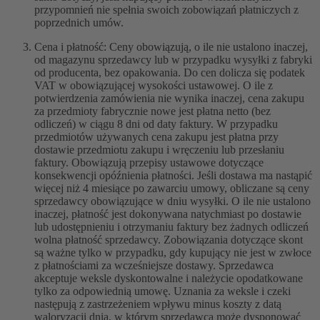
przypomnień nie spełnia swoich zobowiązań płatniczych z
poprzednich umów.
Cena i płatność: Ceny obowiązują, o ile nie ustalono inaczej,
od magazynu sprzedawcy lub w przypadku wysyłki z fabryki
od producenta, bez opakowania. Do cen dolicza się podatek
VAT w obowiązującej wysokości ustawowej. O ile z
potwierdzenia zamówienia nie wynika inaczej, cena zakupu
za przedmioty fabrycznie nowe jest płatna netto (bez
odliczeń) w ciągu 8 dni od daty faktury. W przypadku
przedmiotów używanych cena zakupu jest płatna przy
dostawie przedmiotu zakupu i wręczeniu lub przesłaniu
faktury. Obowiązują przepisy ustawowe dotyczące
konsekwencji opóźnienia płatności. Jeśli dostawa ma nastąpić
więcej niż 4 miesiące po zawarciu umowy, obliczane są ceny
sprzedawcy obowiązujące w dniu wysyłki. O ile nie ustalono
inaczej, płatność jest dokonywana natychmiast po dostawie
lub udostępnieniu i otrzymaniu faktury bez żadnych odliczeń
wolna płatność sprzedawcy. Zobowiązania dotyczące skont
są ważne tylko w przypadku, gdy kupujący nie jest w zwłoce
z płatnościami za wcześniejsze dostawy. Sprzedawca
akceptuje weksle dyskontowalne i należycie opodatkowane
tylko za odpowiednią umowę. Uznania za weksle i czeki
następują z zastrzeżeniem wpływu minus koszty z datą
waloryzacji dnia, w którym sprzedawca może dysponować