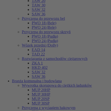
TAW 20
TAW 30
SAW 32
SAW 36
Przyczepa do przewozu bel
PWO 18 (Bele)
PWO 24 (Bele)
Przyczepa do przewozu skrzyń
PWO 18 (Pudła)
PWO 24 (Pudła)
Wózek przedni (Dolly)
EAD 14
TAD 22
Rozwiązania z samochodów ciężarowych
ZKA 1
HKD 402
SAW 32
SAW 36
Branża komunalna i budowlana
Wywrotka skorupowa do ciężkich ładunków
MUP 20HP
MUP 30HP
MUP 20SP
MUP 30SP
Przyczepa z wyciągiem hakowym