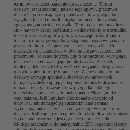
terminowa samozaopatrzenie jest zastrzeżone. Termin
dostawy jest zachowany, jeśli do jego upływu przedmiot
dostawy opuścił magazyn sprzedawcy lub w przypadku
wysyłki z fabryki opuścił fabrykę producenta lub została
zgłoszona gotowość do wysyłki. Termin dostawy przedłuża
się – nawet w czasie opóźnienia – odpowiednio w przypadku
działań w ramach sporów pracy, w szczególności strajku i
lockoutu, oraz w przypadku wystąpienia nieprzewidzianych
przeszkód, które leżą poza wolą sprzedawcy, o ile takie
przeszkody mają znaczący wpływ na dostawę sprzedanego
przedmiotu. To samo dotyczy, gdy te okoliczności wystąpią u
dostawcy sprzedawcy i jego poddostawców. Początek i
koniec takich przeszkód w ważnych przypadkach sprzedawca
niezwłocznie informuje kupującego. Zachowanie terminu
dostawy wymaga spełnienia obowiązków umownych
kupującego. Jeśli kupujący ma prawo do odszkodowania za
opóźnienie, ogranicza się ono w przypadku lekkiego
niedbalstwa sprzedawcy do maksymalnie 5% uzgodnionej
ceny zakupu. Jeśli kupujący chce ponadto odstąpić od
umowy i / lub domagać się odszkodowania zamiast
wykonania, musi ustawić sprzedawcy odpowiedni termin
dostawy. Jeśli kupujący ma prawo do odszkodowania zamiast
wykonania, roszczenie jest ograniczone w przypadku
lekkiego niedbalstwa do maksymalnie 25% uzgodnionej ceny
zakupu. Jeśli kupujący jest osobą prawną prawa publicznego,