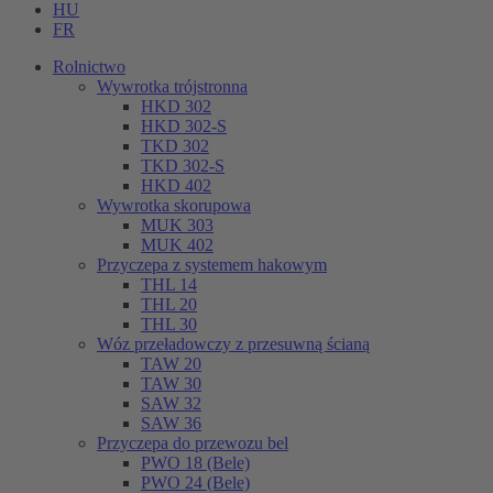
HU
FR
Rolnictwo
Wywrotka trójstronna
HKD 302
HKD 302-S
TKD 302
TKD 302-S
HKD 402
Wywrotka skorupowa
MUK 303
MUK 402
Przyczepa z systemem hakowym
THL 14
THL 20
THL 30
Wóz przeładowczy z przesuwną ścianą
TAW 20
TAW 30
SAW 32
SAW 36
Przyczepa do przewozu bel
PWO 18 (Bele)
PWO 24 (Bele)