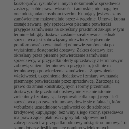
kosztorysów, rysunków i innych dokumentów sprzedawca
zastrzega sobie prawa własności i autorskie, nie mogą być
one udostępniane osobom trzecim. Kupujący jest związany
zamówieniem maksymalnie przez 4 tygodnie. Umowa kupna
zostaje zawarta, gdy sprzedawca pisemnie potwierdzi
przyjęcie zamówienia na określony przedmiot zakupu w tym
terminie lub gdy dostawa zostanie zrealizowana. Jednak
sprzedawca jest zobowiązany niezwłocznie pisemnie
poinformować o ewentualnej odmowie zamówienia po
wyjaśnieniu dostępności dostawy. Zakres dostawy jest
określany przez pisemne potwierdzenie zamówienia
sprzedawcy, w przypadku oferty sprzedawcy z terminowym
zobowiązaniem i terminowym przyjęciem, jeśli nie ma
terminowego potwierdzenia zamówienia. Zapewnienie
właściwości, uzgodnienia dodatkowe i zmiany wymagają
pisemnego potwierdzenia przez sprzedawcę. Zastrzega się
prawo do zmian konstrukcyjnych i formy przedmiotu
dostawy, o ile przedmiot dostawy nie zostanie istotnie
zmieniony i zmiany są akceptowalne dla kupującego. Jeśli
sprzedawca po zawarciu umowy dowie się o faktach, które
wzbudzają uzasadnione wątpliwości co do zdolności
kredytowej kupującego, bez winy z jego strony, sprzedawca
ma prawo żądać płatności z góry lub odpowiednich
zabezpieczeń i w przypadku odmowy odstąpić od umowy. To
samo dotyczy, jeśli kupujący pomimo wielokrotnych