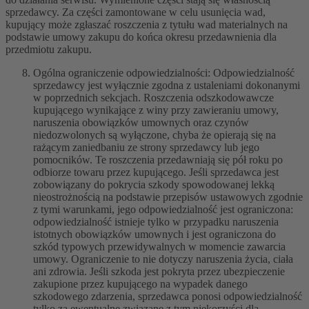
sprzedawcy. Za części zamontowane w celu usunięcia wad,
kupujący może zgłaszać roszczenia z tytułu wad materialnych na
podstawie umowy zakupu do końca okresu przedawnienia dla
przedmiotu zakupu.
Ogólna ograniczenie odpowiedzialności: Odpowiedzialność
sprzedawcy jest wyłącznie zgodna z ustaleniami dokonanymi
w poprzednich sekcjach. Roszczenia odszkodowawcze
kupującego wynikające z winy przy zawieraniu umowy,
naruszenia obowiązków umownych oraz czynów
niedozwolonych są wyłączone, chyba że opierają się na
rażącym zaniedbaniu ze strony sprzedawcy lub jego
pomocników. Te roszczenia przedawniają się pół roku po
odbiorze towaru przez kupującego. Jeśli sprzedawca jest
zobowiązany do pokrycia szkody spowodowanej lekką
nieostrożnością na podstawie przepisów ustawowych zgodnie
z tymi warunkami, jego odpowiedzialność jest ograniczona:
odpowiedzialność istnieje tylko w przypadku naruszenia
istotnych obowiązków umownych i jest ograniczona do
szkód typowych przewidywalnych w momencie zawarcia
umowy. Ograniczenie to nie dotyczy naruszenia życia, ciała
ani zdrowia. Jeśli szkoda jest pokryta przez ubezpieczenie
zakupione przez kupującego na wypadek danego
szkodowego zdarzenia, sprzedawca ponosi odpowiedzialność
tylko za ewentualne związane z tym niekorzyści dla