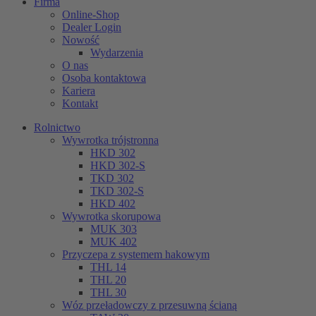
Firma
Online-Shop
Dealer Login
Nowość
Wydarzenia
O nas
Osoba kontaktowa
Kariera
Kontakt
Rolnictwo
Wywrotka trójstronna
HKD 302
HKD 302-S
TKD 302
TKD 302-S
HKD 402
Wywrotka skorupowa
MUK 303
MUK 402
Przyczepa z systemem hakowym
THL 14
THL 20
THL 30
Wóz przeładowczy z przesuwną ścianą