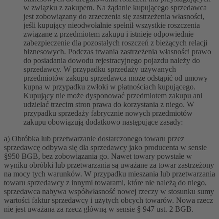
w związku z zakupem. Na żądanie kupującego sprzedawca
jest zobowiązany do zrzeczenia się zastrzeżenia własności,
jeśli kupujący nieodwołalnie spełnił wszystkie roszczenia
związane z przedmiotem zakupu i istnieje odpowiednie
zabezpieczenie dla pozostałych roszczeń z bieżących relacji
biznesowych. Podczas trwania zastrzeżenia własności prawo
do posiadania dowodu rejestracyjnego pojazdu należy do
sprzedawcy. W przypadku sprzedaży używanych
przedmiotów zakupu sprzedawca może odstąpić od umowy
kupna w przypadku zwłoki w płatnościach kupującego.
Kupujący nie może dysponować przedmiotem zakupu ani
udzielać trzecim stron prawa do korzystania z niego. W
przypadku sprzedaży fabrycznie nowych przedmiotów
zakupu obowiązują dodatkowo następujące zasady:
a) Obróbka lub przetwarzanie dostarczonego towaru przez
sprzedawcę odbywa się dla sprzedawcy jako producenta w sensie
§950 BGB, bez zobowiązania go. Nawet towary powstałe w
wyniku obróbki lub przetwarzania są uważane za towar zastrzeżony
na mocy tych warunków. W przypadku mieszania lub przetwarzania
towaru sprzedawcy z innymi towarami, które nie należą do niego,
sprzedawca nabywa współwłasność nowej rzeczy w stosunku sumy
wartości faktur sprzedawcy i użytych obcych towarów. Nowa rzecz
nie jest uważana za rzecz główną w sensie § 947 ust. 2 BGB.