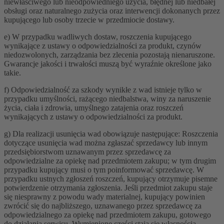
niewłaściwego lub nieodpowiedniego użycia, błędnej lub niedbałej
obsługi oraz naturalnego zużycia oraz interwencji dokonanych przez
kupującego lub osoby trzecie w przedmiocie dostawy.
e) W przypadku wadliwych dostaw, roszczenia kupującego
wynikające z ustawy o odpowiedzialności za produkt, czynów
niedozwolonych, zarządzania bez zlecenia pozostają nienaruszone.
Gwarancje jakości i trwałości muszą być wyraźnie określone jako
takie.
f) Odpowiedzialność za szkody wynikłe z wad istnieje tylko w
przypadku umyślności, rażącego niedbalstwa, winy za naruszenie
życia, ciała i zdrowia, umyślnego zatajenia oraz roszczeń
wynikających z ustawy o odpowiedzialności za produkt.
g) Dla realizacji usunięcia wad obowiązuje następujące: Roszczenia
dotyczące usunięcia wad można zgłaszać sprzedawcy lub innym
przedsiębiorstwom uznawanym przez sprzedawcę za
odpowiedzialne za opiekę nad przedmiotem zakupu; w tym drugim
przypadku kupujący musi o tym poinformować sprzedawcę. W
przypadku ustnych zgłoszeń roszczeń, kupujący otrzymuje pisemne
potwierdzenie otrzymania zgłoszenia. Jeśli przedmiot zakupu staje
się niesprawny z powodu wady materialnej, kupujący powinien
zwrócić się do najbliższego, uznawanego przez sprzedawcę za
odpowiedzialnego za opiekę nad przedmiotem zakupu, gotowego
do działania serwisu. Wymienione części stają się własnością