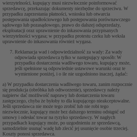
wierzytelności, kupujący musi niezwłocznie poinformować
sprzedawcę, przekazując dokumenty niezbędne do sprzeciwu. W
przypadku zaprzestania płatności, wniosku lub otwarcia
postępowania upadłościowego lub postępowania porównawczego
sądowego lub pozasądowego, prawo do dalszej odsprzedaży,
eksploatacji oraz uprawnienie do inkasowania przypisanych
wierzytelności wygasa; w przypadku protestu czeku lub weksla
uprawnienie do inkasowania również wygasa.
Reklamacja wad i odpowiedzialność za wady: Za wady
odpowiada sprzedawca tylko w następujący sposób: W
przypadku dostarczenia wadliwego towaru, kupujący może,
jeśli spełnione są odpowiednie ustawowe warunki oraz te
wymienione poniżej, i o ile nie uzgodniono inaczej, żądać:
a) W przypadku dostarczenia wadliwego towaru, zanim rozpocznie
się produkcja (obróbka lub odtworzenie), sprzedawcy należy
najpierw dać możliwość naprawy lub dostarczenia towaru
zastępczego, chyba że byłoby to dla kupującego nieakceptowalne.
Jeśli sprzedawca nie może tego zrobić lub nie robi tego
niezwłocznie, kupujący może bez dalszego terminu odstąpić od
umowy i odesłać towar na ryzyko sprzedawcy. W nagłych
przypadkach kupujący może, po uzgodnieniu ze sprzedawcą,
samodzielnie usunąć wadę lub zlecić jej usunięcie osobie trzeciej.
Koszty ponosi sprzedawca.