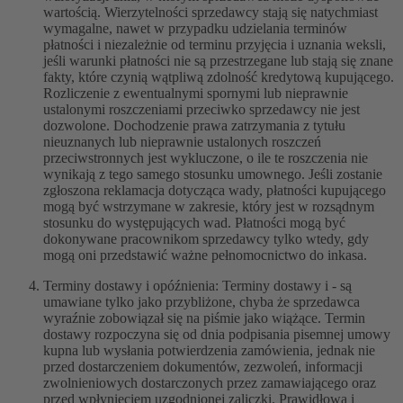
wartością. Wierzytelności sprzedawcy stają się natychmiast
wymagalne, nawet w przypadku udzielania terminów
płatności i niezależnie od terminu przyjęcia i uznania weksli,
jeśli warunki płatności nie są przestrzegane lub stają się znane
fakty, które czynią wątpliwą zdolność kredytową kupującego.
Rozliczenie z ewentualnymi spornymi lub nieprawnie
ustalonymi roszczeniami przeciwko sprzedawcy nie jest
dozwolone. Dochodzenie prawa zatrzymania z tytułu
nieuznanych lub nieprawnie ustalonych roszczeń
przeciwstronnych jest wykluczone, o ile te roszczenia nie
wynikają z tego samego stosunku umownego. Jeśli zostanie
zgłoszona reklamacja dotycząca wady, płatności kupującego
mogą być wstrzymane w zakresie, który jest w rozsądnym
stosunku do występujących wad. Płatności mogą być
dokonywane pracownikom sprzedawcy tylko wtedy, gdy
mogą oni przedstawić ważne pełnomocnictwo do inkasa.
Terminy dostawy i opóźnienia: Terminy dostawy i - są
umawiane tylko jako przybliżone, chyba że sprzedawca
wyraźnie zobowiązał się na piśmie jako wiążące. Termin
dostawy rozpoczyna się od dnia podpisania pisemnej umowy
kupna lub wysłania potwierdzenia zamówienia, jednak nie
przed dostarczeniem dokumentów, zezwoleń, informacji
zwolnieniowych dostarczonych przez zamawiającego oraz
przed wpłynięciem uzgodnionej zaliczki. Prawidłowa i