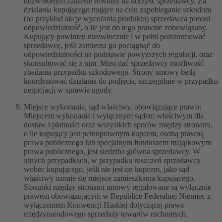
dozwolonym zakresie również na korzyść sprzedawcy. Za
działania kupującego mające na celu zapobieganie szkodom
(na przykład akcje wycofania produktu) sprzedawca ponosi
odpowiedzialność, o ile jest do tego prawnie zobowiązany.
Kupujący powinien niezwłocznie i w pełni poinformować
sprzedawcę, jeśli zamierza go pociągnąć do
odpowiedzialności na podstawie powyższych regulacji, oraz
skonsultować się z nim. Musi dać sprzedawcy możliwość
zbadania przypadku szkodowego. Strony umowy będą
koordynować działania do podjęcia, szczególnie w przypadku
negocjacji w sprawie ugody.
Miejsce wykonania, sąd właściwy, obowiązujące prawo:
Miejscem wykonania i wyłącznym sądem właściwym dla
dostaw i płatności oraz wszystkich sporów między stronami,
o ile kupujący jest pełnoprawnym kupcem, osobą prawną
prawa publicznego lub specjalnym funduszem majątkowym
prawa publicznego, jest siedziba główna sprzedawcy. W
innych przypadkach, w przypadku roszczeń sprzedawcy
wobec kupującego, jeśli nie jest on kupcem, jako sąd
właściwy uznaje się miejsce zamieszkania kupującego.
Stosunki między stronami umowy regulowane są wyłącznie
prawem obowiązującym w Republice Federalnej Niemiec z
wyłączeniem Konwencji Haskiej dotyczącej prawa
międzynarodowego sprzedaży towarów ruchomych.