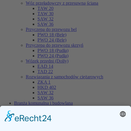
Wóz przeładowczy z przesuwną ścianą
TAW 20
TAW 30
SAW 32
SAW 36
Przyczepa do przewozu bel
PWO 18 (Bele)
PWO 24 (Bele)
Przyczepa do przewozu skrzyń
PWO 18 (Pudła)
PWO 24 (Pudła)
Wózek przedni (Dolly)
EAD 14
TAD 22
Rozwiązania z samochodów ciężarowych
ZKA 1
HKD 402
SAW 32
SAW 36
Branża komunalna i budowlana
Wywrotka skorupowa do ciężkich ładunków
MUP 20HP
MUP 30HP
MUP 20SP
MUP 30SP