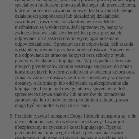
specjalnym funduszem prawa publicznego lub przedsiębiorcą,
który w momencie zawarcia umowy działa w ramach swojej
działalności gospodarczej lub niezależnej działalności
zawodowej, roszczenia odszkodowawcze za lekkie
niedbalstwo są wykluczone. Jeśli sprzedawcy, będąc w
zwłoce, dostawa staje się niemożliwa przez przypadek,
odpowiada on z zastrzeżonymi wyżej ograniczeniami
odpowiedzialności. Sprzedawca nie odpowiada, jeśli szkoda
wystąpiłaby również przy terminowej dostawie. Sprzedawca
nie odpowiada za utracone korzyści oraz szkody z tytułu
przerw w działalności kupującego. W przypadku fabrycznie
nowych przedmiotów zakupu zastrzega się prawo do zmian
konstrukcyjnych lub formy, odchyleń w odcieniu koloru oraz
zmian w zakresie dostawy ze strony sprzedawcy w okresie
dostawy, o ile zmiany lub odchylenia są akceptowalne dla
kupującego, biorąc pod uwagę interesy sprzedawcy. Jeśli
sprzedawca używa znaków lub numerów do oznaczenia
zamówienia lub zamówionego przedmiotu zakupu, prawa
mogą być pochodne wyłącznie z tego.
Przejście ryzyka i transport: Droga i środek transportu są, o ile
nie ustalono inaczej, do wyboru sprzedawcy. Towar jest
ubezpieczany na życzenie i koszt kupującego. Ryzyko
przechodzi na kupującego z chwilą przekazania towaru
spedytorowi lub przewoźnikowi, jednak nie później niż z