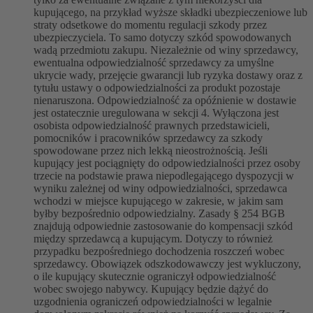
kupującego, na przykład wyższe składki ubezpieczeniowe lub
straty odsetkowe do momentu regulacji szkody przez
ubezpieczyciela. To samo dotyczy szkód spowodowanych
wadą przedmiotu zakupu. Niezależnie od winy sprzedawcy,
ewentualna odpowiedzialność sprzedawcy za umyślne
ukrycie wady, przejęcie gwarancji lub ryzyka dostawy oraz z
tytułu ustawy o odpowiedzialności za produkt pozostaje
nienaruszona. Odpowiedzialność za opóźnienie w dostawie
jest ostatecznie uregulowana w sekcji 4. Wyłączona jest
osobista odpowiedzialność prawnych przedstawicieli,
pomocników i pracowników sprzedawcy za szkody
spowodowane przez nich lekką nieostrożnością. Jeśli
kupujący jest pociągnięty do odpowiedzialności przez osoby
trzecie na podstawie prawa niepodlegającego dyspozycji w
wyniku zależnej od winy odpowiedzialności, sprzedawca
wchodzi w miejsce kupującego w zakresie, w jakim sam
byłby bezpośrednio odpowiedzialny. Zasady § 254 BGB
znajdują odpowiednie zastosowanie do kompensacji szkód
między sprzedawcą a kupującym. Dotyczy to również
przypadku bezpośredniego dochodzenia roszczeń wobec
sprzedawcy. Obowiązek odszkodowawczy jest wykluczony,
o ile kupujący skutecznie ograniczył odpowiedzialność
wobec swojego nabywcy. Kupujący będzie dążyć do
uzgodnienia ograniczeń odpowiedzialności w legalnie