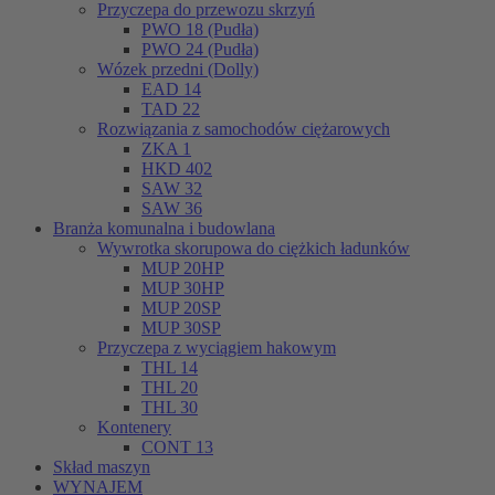
Przyczepa do przewozu skrzyń
PWO 18 (Pudła)
PWO 24 (Pudła)
Wózek przedni (Dolly)
EAD 14
TAD 22
Rozwiązania z samochodów ciężarowych
ZKA 1
HKD 402
SAW 32
SAW 36
Branża komunalna i budowlana
Wywrotka skorupowa do ciężkich ładunków
MUP 20HP
MUP 30HP
MUP 20SP
MUP 30SP
Przyczepa z wyciągiem hakowym
THL 14
THL 20
THL 30
Kontenery
CONT 13
Skład maszyn
WYNAJEM