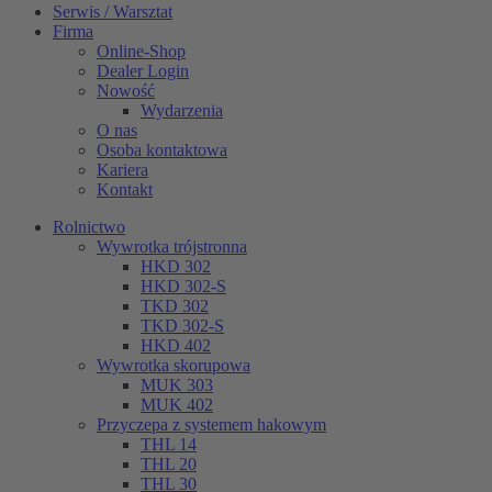
Serwis / Warsztat
Firma
Online-Shop
Dealer Login
Nowość
Wydarzenia
O nas
Osoba kontaktowa
Kariera
Kontakt
Rolnictwo
Wywrotka trójstronna
HKD 302
HKD 302-S
TKD 302
TKD 302-S
HKD 402
Wywrotka skorupowa
MUK 303
MUK 402
Przyczepa z systemem hakowym
THL 14
THL 20
THL 30