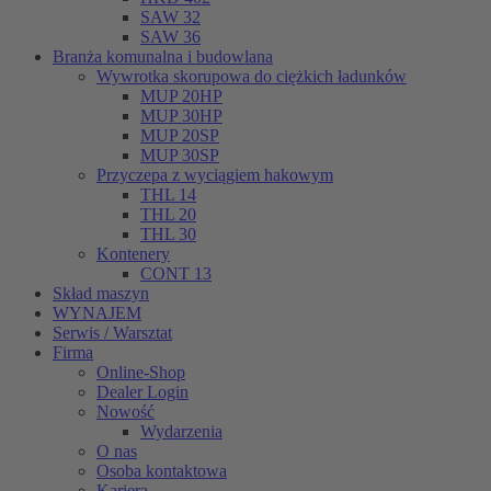
SAW 32
SAW 36
Branża komunalna i budowlana
Wywrotka skorupowa do ciężkich ładunków
MUP 20HP
MUP 30HP
MUP 20SP
MUP 30SP
Przyczepa z wyciągiem hakowym
THL 14
THL 20
THL 30
Kontenery
CONT 13
Skład maszyn
WYNAJEM
Serwis / Warsztat
Firma
Online-Shop
Dealer Login
Nowość
Wydarzenia
O nas
Osoba kontaktowa
Kariera