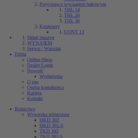
Przyczepa z wyciągiem hakowym
THL 14
THL 20
THL 30
Kontenery
CONT 13
Skład maszyn
WYNAJEM
Serwis / Warsztat
Firma
Online-Shop
Dealer Login
Nowość
Wydarzenia
O nas
Osoba kontaktowa
Kariera
Kontakt
Rolnictwo
Wywrotka trójstronna
HKD 302
HKD 302-S
TKD 302
TKD 302-S