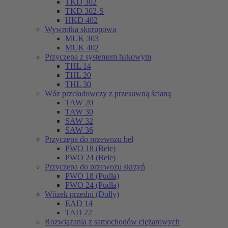
TKD 302
TKD 302-S
HKD 402
Wywrotka skorupowa
MUK 303
MUK 402
Przyczepa z systemem hakowym
THL 14
THL 20
THL 30
Wóz przeładowczy z przesuwną ścianą
TAW 20
TAW 30
SAW 32
SAW 36
Przyczepa do przewozu bel
PWO 18 (Bele)
PWO 24 (Bele)
Przyczepa do przewozu skrzyń
PWO 18 (Pudła)
PWO 24 (Pudła)
Wózek przedni (Dolly)
EAD 14
TAD 22
Rozwiązania z samochodów ciężarowych