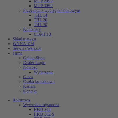
MUP 20SP
MUP 30SP
Przyczepa z wyciągiem hakowym
THL 14
THL 20
THL 30
Kontenery
CONT 13
Skład maszyn
WYNAJEM
Serwis / Warsztat
Firma
Online-Shop
Dealer Login
Nowość
Wydarzenia
O nas
Osoba kontaktowa
Kariera
Kontakt
Rolnictwo
Wywrotka trójstronna
HKD 302
HKD 302-S