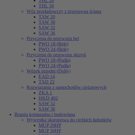
THL 20
THL 30
Wóz przeładowczy z przesuwną ścianą
TAW 20
TAW 30
SAW 32
SAW 36
Przyczepa do przewozu bel
PWO 18 (Bele)
PWO 24 (Bele)
Przyczepa do przewozu skrzyń
PWO 18 (Pudła)
PWO 24 (Pudła)
Wózek przedni (Dolly)
EAD 14
TAD 22
Rozwiązania z samochodów ciężarowych
ZKA 1
HKD 402
SAW 32
SAW 36
Branża komunalna i budowlana
Wywrotka skorupowa do ciężkich ładunków
MUP 20HP
MUP 30HP