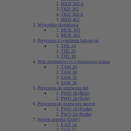
HKD 302-S
TKD 302
TKD 302-S
HKD 402
Wywrotka skorupowa
MUK 303
MUK 402
Przyczepa z systemem hakowym
THL 14
THL 20
THL 30
Wóz przeładowczy z przesuwną ścianą
TAW 20
TAW 30
SAW 32
SAW 36
Przyczepa do przewozu bel
PWO 18 (Bele)
PWO 24 (Bele)
Przyczepa do przewozu skrzyń
PWO 18 (Pudła)
PWO 24 (Pudła)
Wózek przedni (Dolly)
EAD 14
TAD 22