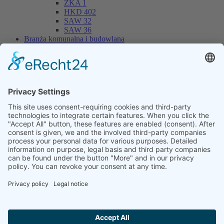
ZKA 1
HKD 402
SAW 32
SAW 36
Branża komunalna i budowlana
Wywrotka skorupowa do ciężkich ładunków
MUP 20HP
MUP 30HP
MUP 20SP
MUP 30SP
Przyczepa z wyciągiem hakowym
THL 14
THL 20
THL 30
Kontenery
CONT 13
Skład maszyn
WYNAJEM
Serwis / Warsztat
Firma
Online-Shop
Dealer Login
Nowość
Wydarzenia
O nas