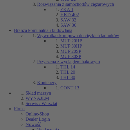
Rozwiązania z samochodów ciężarowych
ZKA 1
HKD 402
SAW 32
SAW 36
Branża komunalna i budowlana
Wywrotka skorupowa do ciężkich ładunków
MUP 20HP
MUP 30HP
MUP 20SP
MUP 30SP
Przyczepa z wyciągiem hakowym
THL 14
THL 20
THL 30
Kontenery
CONT 13
Skład maszyn
WYNAJEM
Serwis / Warsztat
Firma
Online-Shop
Dealer Login
Nowość
Wydarzenia