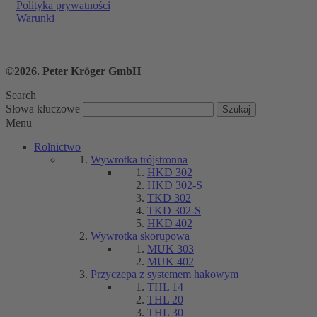
Polityka prywatności
Warunki
©2026. Peter Kröger GmbH
Search
Słowa kluczowe
Menu
Rolnictwo
Wywrotka trójstronna
HKD 302
HKD 302-S
TKD 302
TKD 302-S
HKD 402
Wywrotka skorupowa
MUK 303
MUK 402
Przyczepa z systemem hakowym
THL 14
THL 20
THL 30