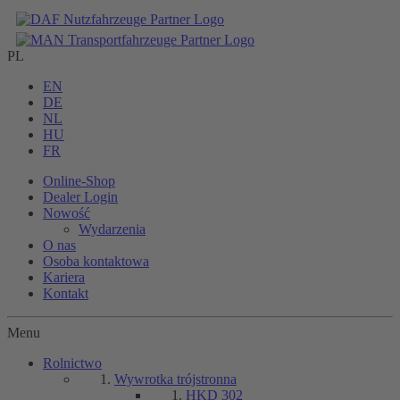
PL
EN
DE
NL
HU
FR
Online-Shop
Dealer Login
Nowość
Wydarzenia
O nas
Osoba kontaktowa
Kariera
Kontakt
Menu
Rolnictwo
Wywrotka trójstronna
HKD 302