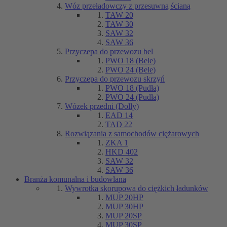
Wóz przeładowczy z przesuwną ścianą
TAW 20
TAW 30
SAW 32
SAW 36
Przyczepa do przewozu bel
PWO 18 (Bele)
PWO 24 (Bele)
Przyczepa do przewozu skrzyń
PWO 18 (Pudła)
PWO 24 (Pudła)
Wózek przedni (Dolly)
EAD 14
TAD 22
Rozwiązania z samochodów ciężarowych
ZKA 1
HKD 402
SAW 32
SAW 36
Branża komunalna i budowlana
Wywrotka skorupowa do ciężkich ładunków
MUP 20HP
MUP 30HP
MUP 20SP
MUP 30SP