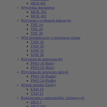
HKD 402
Wywrotka skorupowa
MUK 303
MUK 402
Przyczepa z systemem hakowym
THL 14
THL 20
THL 30
Wóz przeładowczy z przesuwną ścianą
TAW 20
TAW 30
SAW 32
SAW 36
Przyczepa do przewozu bel
PWO 18 (Bele)
PWO 24 (Bele)
Przyczepa do przewozu skrzyń
PWO 18 (Pudła)
PWO 24 (Pudła)
Wózek przedni (Dolly)
EAD 14
TAD 22
Rozwiązania z samochodów ciężarowych
ZKA 1
HKD 402