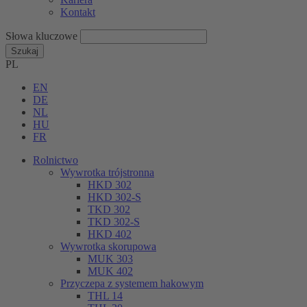
Kontakt
Słowa kluczowe
Szukaj
PL
EN
DE
NL
HU
FR
Rolnictwo
Wywrotka trójstronna
HKD 302
HKD 302-S
TKD 302
TKD 302-S
HKD 402
Wywrotka skorupowa
MUK 303
MUK 402
Przyczepa z systemem hakowym
THL 14